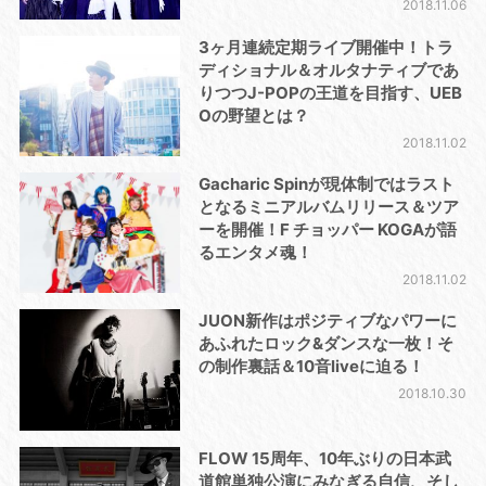
2018.11.06
3ヶ月連続定期ライブ開催中！トラ
ディショナル＆オルタナティブであ
りつつJ-POPの王道を目指す、UEB
Oの野望とは？
2018.11.02
Gacharic Spinが現体制ではラスト
となるミニアルバムリリース＆ツア
ーを開催！F チョッパー KOGAが語
るエンタメ魂！
2018.11.02
JUON新作はポジティブなパワーに
あふれたロック&ダンスな一枚！そ
の制作裏話＆10音liveに迫る！
2018.10.30
FLOW 15周年、10年ぶりの日本武
道館単独公演にみなぎる自信、そし