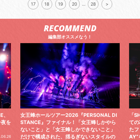
17
18
19
20
…
28
>
RECOMMEND
編集部オススメなう！
 DI
「SHISHAMOでした!!!」ロックバンドとし
TO
やら
ての芯を貫き通し、笑顔と感謝で泳ぎ切っ
気感
と」
たファイナルライブ、DAY2“GOODBYE D
レポ
ルの
AY”をレポート