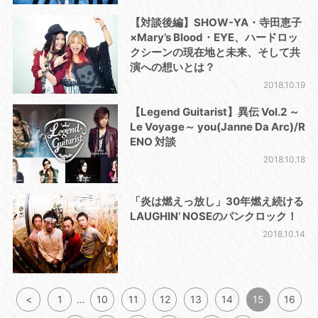
【対談後編】SHOW-YA・寺田恵子
×Mary’s Blood・EYE、ハードロッ
クシーンの現在地と未来、そして共
演への想いとは？
2018.10.19
【Legend Guitarist】異伝 Vol.2 ～
Le Voyage～ you(Janne Da Arc)/R
ENO 対談
2018.10.18
「炎は燃えっ放し」30年燃え続ける
LAUGHIN’ NOSEのパンクロック！
2018.10.14
<
1
…
10
11
12
13
14
15
16