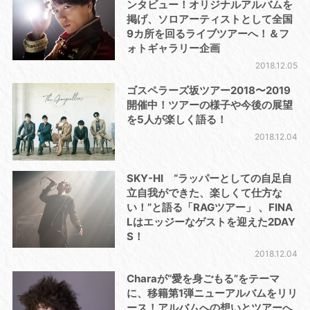
ンタビュー！オリジナルアルバムを
掲げ、ソロアーティストとして全国
9カ所を回るライブツアーへ！＆フ
ォトギャラリー企画
2018.12.05
ゴスペラーズ坂ツアー2018〜2019
開催中！ツアーの様子や今後の展望
を5人が楽しく語る！
2018.12.04
SKY-HI “ラッパーとしての自足自
立自我ができた、楽しくて仕方な
い！”と語る「RAGツアー」 、FINA
Lはエッジーなゲストを迎えた2DAY
S！
2018.12.04
Charaが“愛を身ごもる”をテーマ
に、移籍第1弾ニューアルバムをリリ
ース！アルバムへの想いとツアーへ