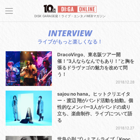
DISK GARAGE発！ライブ・エンタメWEBマガジン
INTERVIEW
ライブがもっと楽しくなる！
DracoVirgo、東名阪ツアー開
催！“3人ならなんでもあり！”と胸を
張るドラヴァゴの魅力を改めて問
う！
2018.12.28
sajou no hana。ヒットクリエイタ
ー・渡辺 翔がバンド活動を始動。個
性的なメンバー3人がバンドの成り
立ち、楽曲制作、ライブについて語
る
2018.12.27
世良公則 プレミアムライブ「Knoc