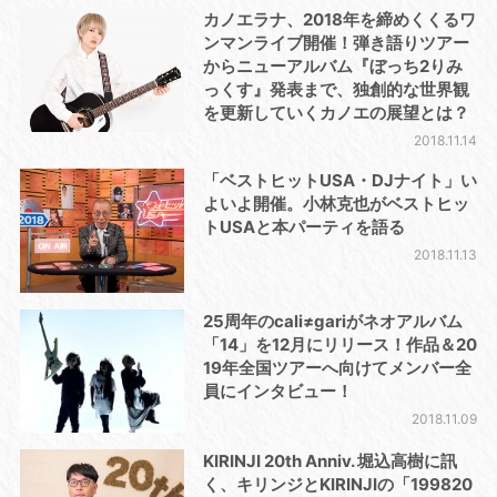
カノエラナ、2018年を締めくくるワ
ンマンライブ開催！弾き語りツアー
からニューアルバム『ぼっち2りみ
っくす』発表まで、独創的な世界観
を更新していくカノエの展望とは？
2018.11.14
「ベストヒットUSA・DJナイト」い
よいよ開催。小林克也がベストヒッ
トUSAと本パーティを語る
2018.11.13
25周年のcali≠gariがネオアルバム
「14」を12月にリリース！作品＆20
19年全国ツアーへ向けてメンバー全
員にインタビュー！
2018.11.09
KIRINJI 20th Anniv. 堀込高樹に訊
く、キリンジとKIRINJIの「199820