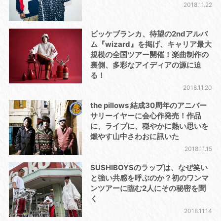
2018.11.22
ビッケブランカ、待望の2ndアルバ
ム『wizard』を掲げ、キャリア最大
規模の全国ツアー開催！楽曲制作の
裏側、多彩なアイディアの源に迫
る！
2018.11.20
the pillows 結成30周年のアニバー
サリーイヤーに会心作発売！作品
に、ライブに、穏やかに熱い思いを
燃やす山中さわおに訊いた
2018.11.15
SUSHIBOYSのラップは、なぜ笑い
と強い共感を呼ぶのか？初のワンマ
ンツアーに臨む2人にその秘密を聞
く
2018.11.14