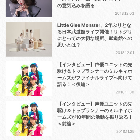
の意気込みを語る
2018.12.03
Little Glee Monster、2年ぶりとな
る日本武道館ライブ開催！リトグリ
にとっての大切な場所、武道館への
思いとは？
2018.12.01
【インタビュー】声優ユニットの先
駆け＆トップランナーのミルキィホ
ームズがファイナルライブへ向けて
語る！＜後編＞
2018.11.30
【インタビュー】声優ユニットの先
駆け＆トップランナーのミルキィホ
ームズが10年間の活動を振り返る！
＜前編＞
2018.11.29