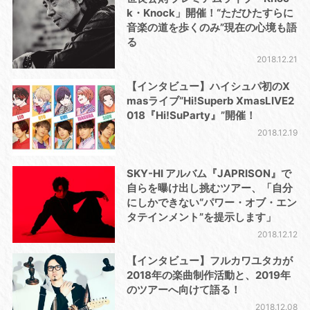
k・Knock」開催！“ただひたすらに
音楽の道を歩くのみ”現在の心境も語
る
2018.12.21
【インタビュー】ハイシュパ初のX
masライブ“Hi!Superb XmasLIVE2
018『Hi!SuParty』”開催！
2018.12.19
SKY-HI アルバム『JAPRISON』で
自らを曝け出し挑むツアー、「自分
にしかできない“パワー・オブ・エン
タテインメント”を提示します」
2018.12.12
【インタビュー】フルカワユタカが
2018年の楽曲制作活動と、2019年
のツアーへ向けて語る！
2018.12.08