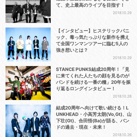
て、史上最高のライブを目指す！
2018.10.29
【インタビュー】ヒステリックパニ
ック、毒っ気たっぷりな新作を携え
て全国ワンマンツアーに臨む5人の
強き想いとは？
2018.10.29
STANCE PUNKS結成20周年！「見
に来てくれた人たちの顔を見るのが
バンドを続ける一番の糧」20年を振
り返るロングインタビュー！
2018.10.28
結成20周年へ向けて歌い続ける！L
UNKHEAD・小高芳太朗(Vo,Gt)、山
下壮(Gt)、合田悟(Ba)が語る、バン
ドの過去・現在・未来！
2018.10.26