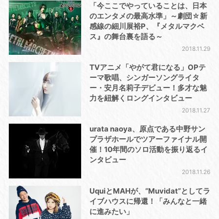
「今ここでやっていることは、日本
のエンタメの最高水準」～劇団☆新
感線の細川展裕P、『メタルマクベ
ス』の舞台裏を語る～
2018.11.29
TVアニメ「やがて君になる」OPテ
ーマ歌唱、シンガーソングライタ
ー・安月名莉子デビュー！多才な魅
力を紐解くロングインタビュー
2018.11.27
urata naoya、原点である中野サン
プラザホールでツアーファイナル開
催！10年間のソロ活動を振り返るイ
ンタビュー
2018.11.26
UquiとMAHが、“Muvidat”としてラ
イブハウスに帰還！「みんなと一緒
に進みたい」