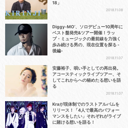
18」
2018.11.08
Diggy-MO’、ソロデビュー10周年に
ベスト盤発売&ツアー開催！ラッ
プ・ミュージックの最前線を力強く
歩み続ける男の、現在位置を探る -
後編-
2018.11.07
安藤裕子、唄い手としての再出発。
アコースティックライブツアー、そ
してこれからへの秘めたる想いを語
る
2018.11.07
Kraが現体制でのラストアルバムを
リリース！「4人で最高のパフォー
マンスをしたい」それぞれがライブ
に賭ける想いを語る！