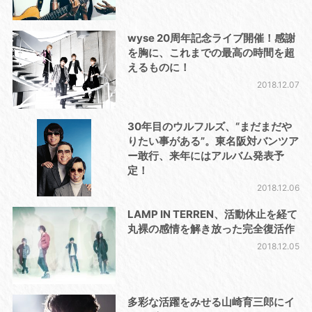
wyse 20周年記念ライブ開催！感謝
を胸に、これまでの最高の時間を超
えるものに！
2018.12.07
30年目のウルフルズ、“まだまだや
りたい事がある”。東名阪対バンツア
ー敢行、来年にはアルバム発表予
定！
2018.12.06
LAMP IN TERREN、活動休止を経て
丸裸の感情を解き放った完全復活作
2018.12.05
多彩な活躍をみせる山崎育三郎にイ