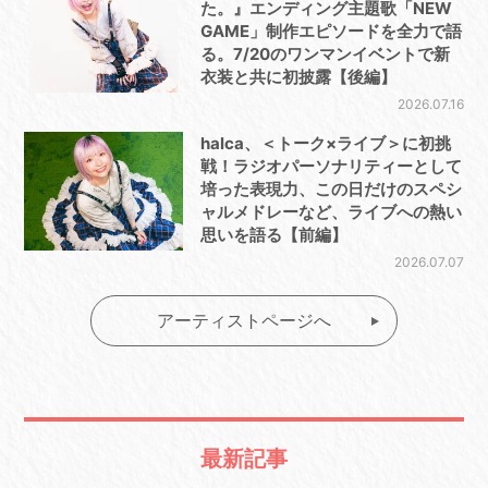
た。』エンディング主題歌「NEW
GAME」制作エピソードを全力で語
る。7/20のワンマンイベントで新
衣装と共に初披露【後編】
2026.07.16
halca、＜トーク×ライブ＞に初挑
戦！ラジオパーソナリティーとして
培った表現力、この日だけのスペシ
ャルメドレーなど、ライブへの熱い
思いを語る【前編】
2026.07.07
アーティストページへ
最新記事