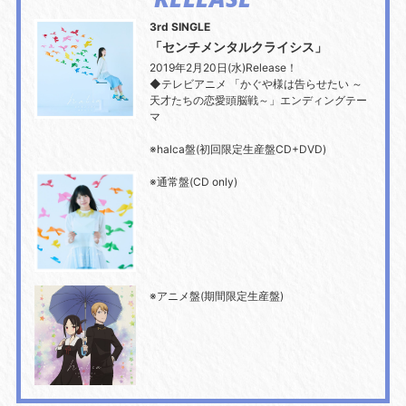
3rd SINGLE
「センチメンタルクライシス」
2019年2月20日(水)Release！
◆テレビアニメ 「かぐや様は告らせたい ～
天才たちの恋愛頭脳戦～」エンディングテー
マ
※halca盤(初回限定生産盤CD+DVD)
※通常盤(CD only)
※アニメ盤(期間限定生産盤)