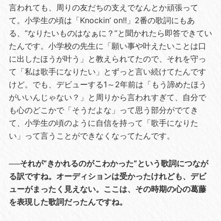
言われても、周りの友だちの支えでなんとか頑張って
て。小学生の頃は「Knockin’ on!!」2番の歌詞にもあ
る、“なりたいものはなぁに？”と聞かれたら即答できてい
たんです。小学校の先生に「願い事や叶えたいことは口
に出したほうが叶う」と教えられてたので、それを守っ
て「私は歌手になりたい」とずっと言い続けてたんです
けど。でも、デビューする1～2年前は「もう諦めたほう
がいいんじゃない？」と周りから言われすぎて、自分で
も心のどこかで「そうだよな」って思う部分がでてき
て、小学生の頃のように自信を持って「歌手になりた
い」って言うことができなくなってたんです。
──それが“きかれるのがこわかった”という歌詞につなが
る訳ですね。オーディションは受かったけれども、デビ
ューがまったく見えない。ここは、その時期の心の葛藤
を表現した歌詞だったんですね。