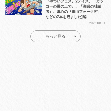
『やついフェス』2デイズ、『カッ
コーの巣の上で』、『海辺の独裁
者』、真心の『青山フォーク村』、
などの7本を観ました]編
2026.08.04
もっと見る