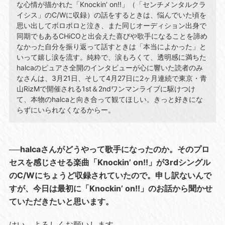
な心情が描かれた「Knockin’ on!!」（「センチメンタルクラ
イシス」のC/Wに収録）の話をするときは、悩んでいた頃を
思い出してボロボロと泣き、また同じオーディション出身で
同期でもあるCHiCOと出会えた喜びや歌手になることを諦め
なかった自分を振り返って話すときは「本当によかった」と
いって嬉し涙を流す。純粋で、涙もろくて、透明感に満ちた
halcaのピュアさ全開のインタビューが心に響いた読者のみ
なさんは、3月21日、そして4月27日に2ヶ月連続で東京・青
山RizMで開催される1st＆2ndワンマンライブに駆けつけ
て、本物のhalcaと向き合って観てほしい。きっと好きにな
らずにいられなくなるからー。
──halcaさんがどうやって歌手になったのか。そのプロ
セスを感じさせる楽曲「Knockin’ on!!」が3rdシングル
のC/Wにちょうど収録されていたので。申し訳ないんで
すが、今日は最初に「Knockin’ on!!」のお話から聞かせ
ていただきたいと思います。
はい。よろしくお願いします。