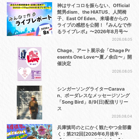
神はサイコロを振らない、Official
髭男dism、the HIATUS、人間椅
子、East Of Eden、来場者からの
ライブの感想を公開！『みんなで作
るライブレポ』〜2026年8月号〜
2026.08.05
Chage、アート展示会「Chage Pr
esents One Love〜夏ノ余白〜」開
催決定
2026.08.05
シンガーソングライターCarava
n、ボーダレスなメッセージソング
「Song Bird」8/9(日)配信リリー
ス
2026.08.04
兵庫慎司のとにかく観たやつ全部書
く：第212回[2026年6月後半・