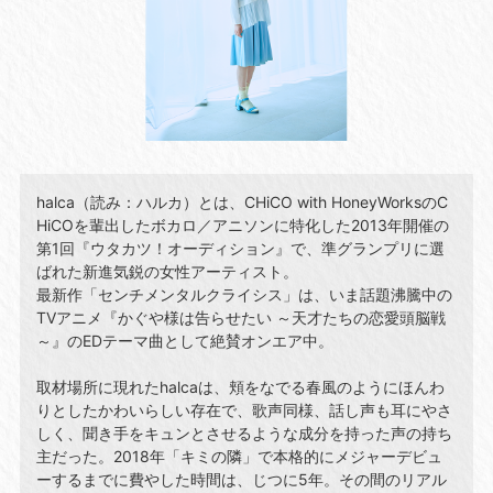
halca（読み：ハルカ）とは、CHiCO with HoneyWorksのC
HiCOを輩出したボカロ／アニソンに特化した2013年開催の
第1回『ウタカツ！オーディション』で、準グランプリに選
ばれた新進気鋭の女性アーティスト。
最新作「センチメンタルクライシス」は、いま話題沸騰中の
TVアニメ『かぐや様は告らせたい ～天才たちの恋愛頭脳戦
～』のEDテーマ曲として絶賛オンエア中。
取材場所に現れたhalcaは、頬をなでる春風のようにほんわ
りとしたかわいらしい存在で、歌声同様、話し声も耳にやさ
しく、聞き手をキュンとさせるような成分を持った声の持ち
主だった。2018年「キミの隣」で本格的にメジャーデビュ
ーするまでに費やした時間は、じつに5年。その間のリアル