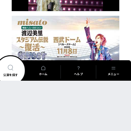
ホーム
ヘルプ
メニュー
公演を探す
公演を探す
アーティスト・公演名で探す
アーティスト・イベント一覧
FAQ
新着公演
公演日カレンダー
チケットの買い方について
購入後のチケットについて