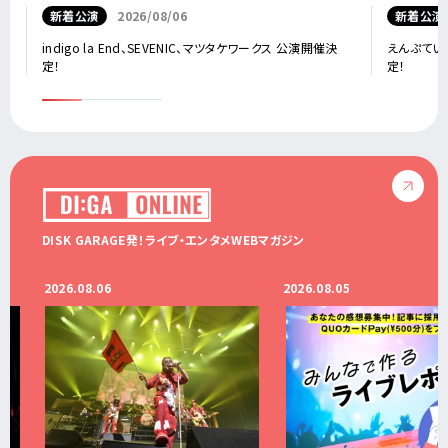
新着公演
2026/08/06
新着公演
indigo la End、SEVENIC、マツタケワークス 公演開催決
えんぷてい、
定！
定！
DISK GARAGE発！ライブ・エンタメWEBマガジン
2026.08.06
2026.08.05