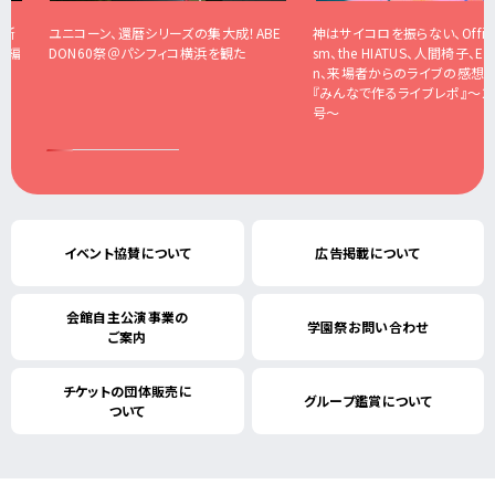
カ所
ユニコーン、還暦シリーズの集大成！ABE
神はサイコロを振らない、Offici
ド編
DON60祭＠パシフィコ横浜を観た
sm、the HIATUS、人間椅子、East
n、来場者からのライブの感想を
『みんなで作るライブレポ』〜20
号〜
イベント協賛について
広告掲載について
会館自主公演事業の
学園祭お問い合わせ
ご案内
チケットの団体販売に
グループ鑑賞について
ついて