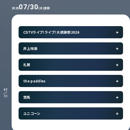
07/30
(木)更新
2026
CDTVライブ！ライブ！大感謝祭2026
井上咲楽
礼賛
the paddles
07
30
悠馬
ユニコーン