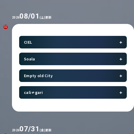
08/01
(土)更新
2026
02
CIEL
Soala
Empty old City
cali≠gari
07/31
(金)更新
2026