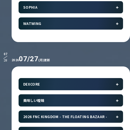
SOPHIA
WATWING
07
07/27
(月)更新
2026
28
DEXCORE
美味しい曖昧
2026 FNC KINGDOM - THE FLOATING BAZAAR -