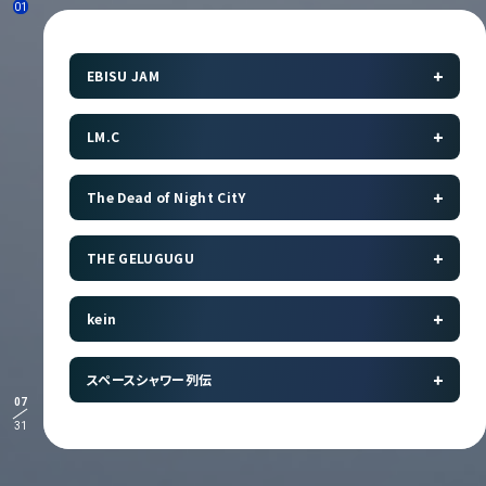
01
EBISU JAM
LM.C
The Dead of Night CitY
THE GELUGUGU
kein
スペースシャワー列伝
07
31