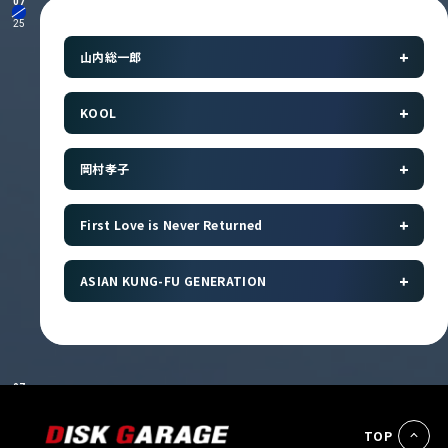
07
25
山内総一郎
KOOL
岡村孝子
First Love is Never Returned
ASIAN KUNG-FU GENERATION
07
24
TOP