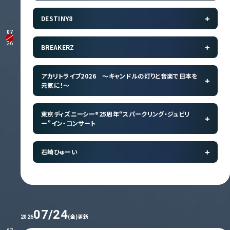
DESTINY8
07
26
BREAKERZ
アカリトライブ2026 ～キャンドルの灯りと音楽で日本を
元気に！～
東京ディズニーシー®25周年“スパークリング・ジュビリ
ー”イン・コンサート
石崎ひゅーい
07/24
(金)更新
2026