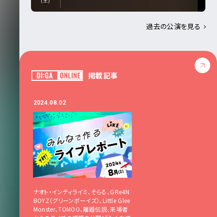
(土)
過去の公演を見る
掲載記事
2024.08.02
ナオト・インティライミ、そらる、GRe4N
BOYZ（グリーンボーイズ）、Little Glee
Monster、TOMOO、離婚伝説、来場者