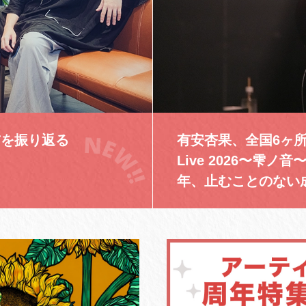
前を振り返る
有安杏果、全国6ヶ所を巡
Live 2026〜雫
年、止むことのない