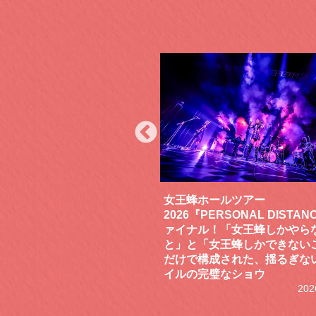
ールツアー
「SHISHAMOでした!!!」ロ
ERSONAL DISTANCE』フ
ドとしての芯を貫き通し、笑
！「女王蜂しかやらないこ
謝で泳ぎ切ったファイナルラ
女王蜂しかできないこと」
DAY2“GOODBYE DAY”を
成された、揺るぎないスタ
202
璧なショウ
2026.07.17