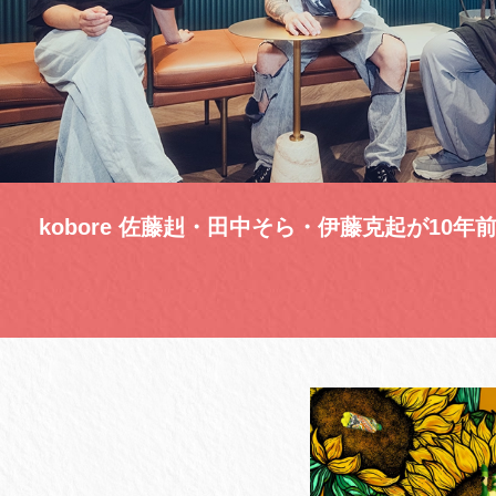
kobore 佐藤赳・田中そら・伊藤克起が10年