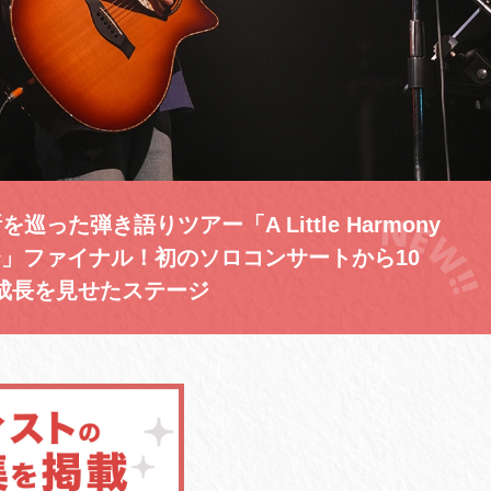
った弾き語りツアー「A Little Harmony
ノ音〜」ファイナル！初のソロコンサートから10
成長を見せたステージ