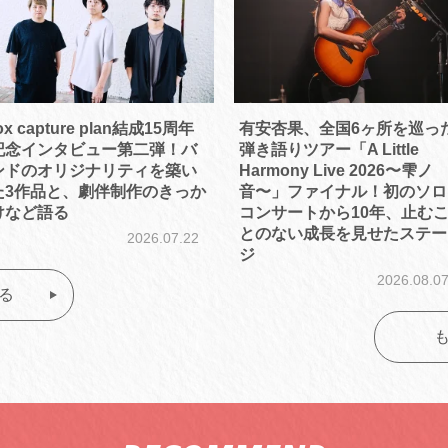
ox capture plan結成15周年
有安杏果、全国6ヶ所を巡っ
記念インタビュー第二弾！バ
弾き語りツアー「A Little
ンドのオリジナリティを築い
Harmony Live 2026〜雫ノ
た3作品と、劇伴制作のきっか
音〜」ファイナル！初のソロ
けなど語る
コンサートから10年、止む
とのない成長を見せたステー
2026.07.22
ジ
2026.08.0
る