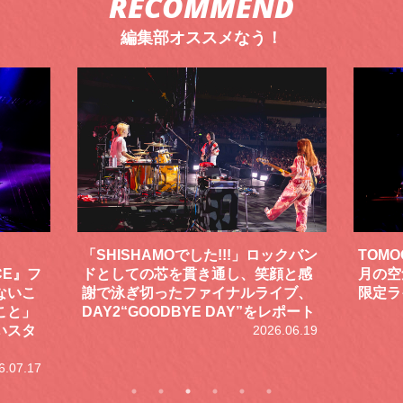
RECOMMEND
編集部オススメなう！
ックバン
TOMOO、３台の鍵盤で「6月から7
筋肉少
顔と感
月の空気感」を鮮やかに描いた、FC
「#筋
イブ、
限定ライブをレポート
LIV
レポート
2026.07.17
らずの
6.06.19
アーも