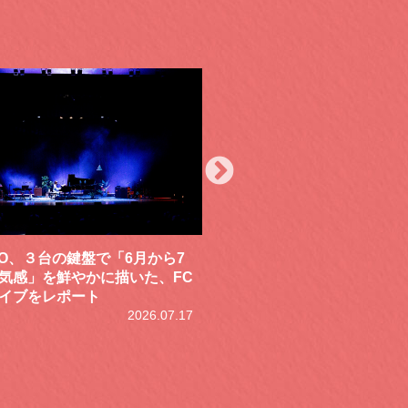
女帯、恒例の周年記念ライブ
黒夢が「THE PERFECT D
少の日」。今年は“「幻と想」5
DIE」と銘打ったアリー
E”のFINALとして開催。天井知
トを開催！唯一無二の存
ステージに万雷の拍手。秋ツ
とをあらためて示した初
発表
ポート
2026.07.17