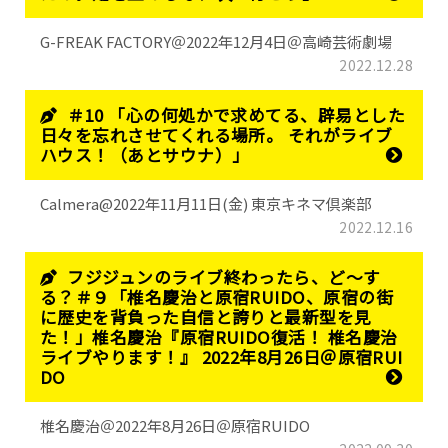
G-FREAK FACTORY＠2022年12月4日＠高崎芸術劇場
2022.12.28
＃10 「心の何処かで求めてる、辟易とした
日々を忘れさせてくれる場所。 それがライブ
ハウス！（あとサウナ）」
Calmera@2022年11月11日(金) 東京キネマ倶楽部
2022.12.16
フジジュンのライブ終わったら、ど～す
る？＃９「椎名慶治と原宿RUIDO、原宿の街
に歴史を背負った自信と誇りと最新型を見
た！」椎名慶治『原宿RUIDO復活！ 椎名慶治
ライブやります！』 2022年8月26日＠原宿RUI
DO
椎名慶治＠2022年8月26日＠原宿RUIDO