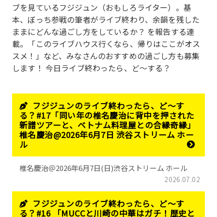
ブを見ているフジジュン（おもしろライター）。基
本、ぼっち参戦の筆者がライブ終わり、余韻を残した
ままにどんな過ごし方をしているか？ を報告する連
載。「このライブハウス行くなら、帰りはここがオス
スメ！」など、みなさんのおすすめの過ごし方も募集
します！ 今日ライブ終わったら、ど～する？
フジジュンのライブ終わったら、ど～す
る？#17「同い年の椎名慶治に背中を押された
新譜ツアーと、ベトナム料理屋との合縁奇縁」
椎名慶治@2026年6月7日 渋谷ストリーム ホー
ル
椎名慶治＠2026年6月7日(日)渋谷ストリーム ホール
2026.07.02
フジジュンのライブ終わったら、ど～す
る？#16 「MUCCと川崎の中華はガチ！歴史と