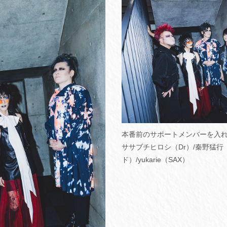
本番前のサポートメンバーを入
ササブチヒロシ（Dr）/秦野猛行
ド）/yukarie（SAX）