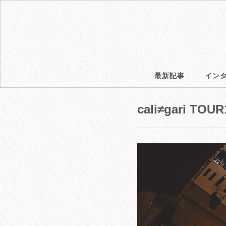
最新記事
イン
cali≠gari TO