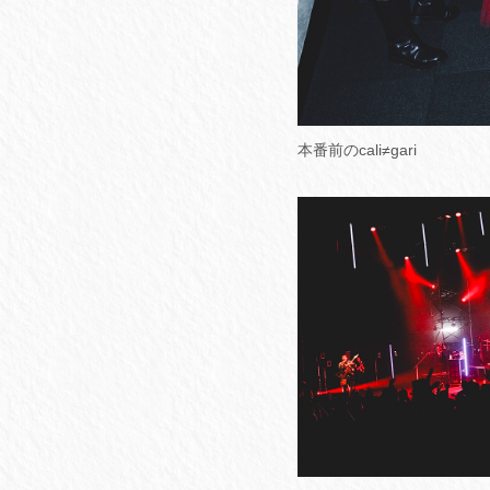
本番前のcali≠gari