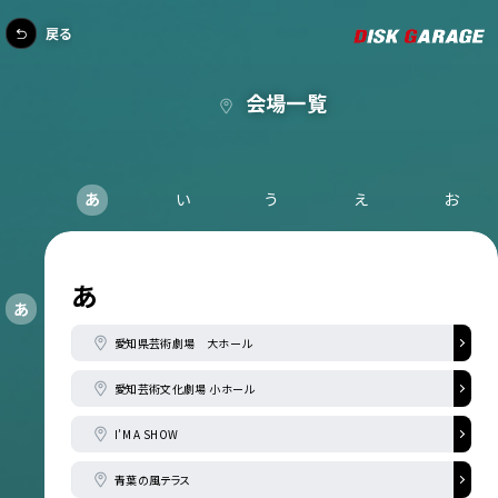
戻る
会場一覧
あ
い
う
え
お
あ
あ
愛知県芸術劇場 大ホール
愛知芸術文化劇場 小ホール
I’M A SHOW
青葉の風テラス