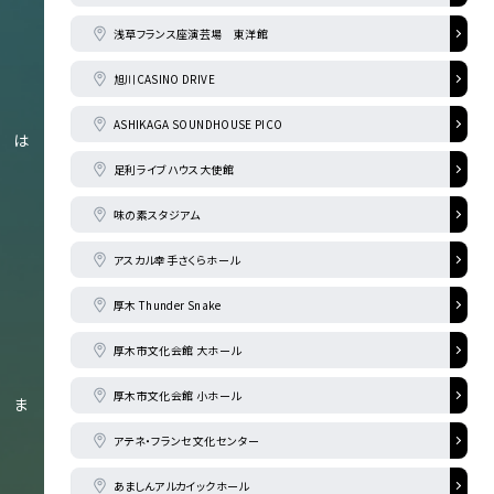
浅草フランス座演芸場 東洋館
旭川CASINO DRIVE
ASHIKAGA SOUNDHOUSE PICO
は
足利ライブハウス大使館
味の素スタジアム
アスカル幸手さくらホール
厚木 Thunder Snake
厚木市文化会館 大ホール
厚木市文化会館 小ホール
ま
アテネ・フランセ文化センター
あましんアルカイックホール