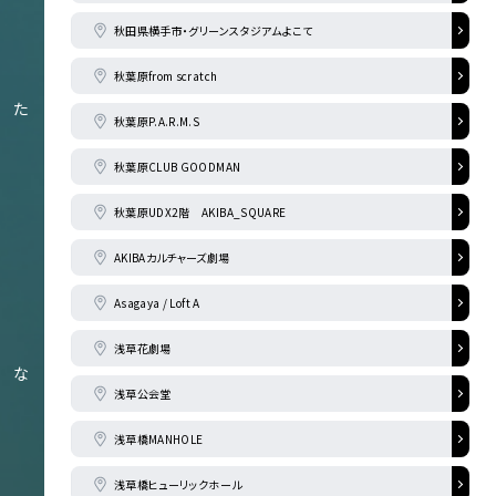
秋田県横手市・グリーンスタジアムよこて
秋葉原from scratch
た
秋葉原P.A.R.M.S
秋葉原CLUB GOODMAN
秋葉原UDX2階 AKIBA_SQUARE
AKIBAカルチャーズ劇場
Asagaya / Loft A
浅草花劇場
な
浅草公会堂
浅草橋MANHOLE
浅草橋ヒューリックホール