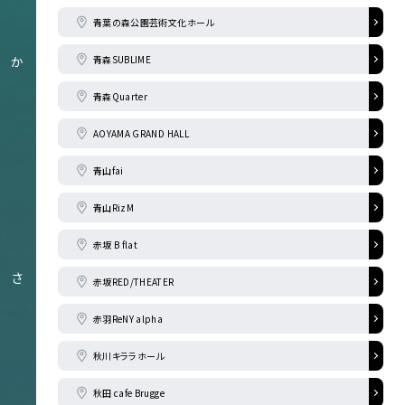
青葉の森公園芸術文化ホール
青森SUBLIME
か
青森Quarter
AOYAMA GRAND HALL
青山fai
青山RizM
赤坂 B flat
さ
赤坂RED/THEATER
赤羽ReNY alpha
秋川キララホール
秋田 cafe Brugge