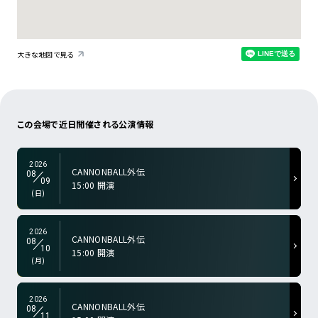
大きな地図で見る
a-color="gry">
この会場で近日
開催される公演情報
2026
CANNONBALL外伝
08
09
15:00 開演
a-color="gry">
(日)
2026
CANNONBALL外伝
08
10
15:00 開演
a-color="gry">
(月)
2026
CANNONBALL外伝
08
11