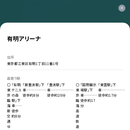
有明アリーナ
住所
東京都江東区有明1丁目11番1号
最寄り駅
〇
「有明
「新豊洲駅」下
「豊洲駅」下
〇
「国際展示
「東雲駅」下
東
テニス
車………………
車…………………
東
場駅」下
車…………………
京
の森
徒歩約8分
徒歩約20分
京
車…………
徒歩約17分
臨
駅」下
臨
徒歩約17
海
車……
海
分
新
徒歩
高
交
約8分
速
通
鉄
ゆ
道