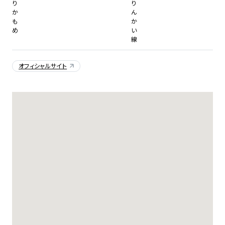
り
り
か
ん
も
か
め
い
線
オフィシャルサイト