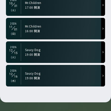
2026
Mr.Children
10
31
17:00 開演
a-color="gry">
(土)
2026
Mr.Children
11
01
16:00 開演
a-color="gry">
(日)
2026
Saucy Dog
12
15
19:00 開演
a-color="gry">
(火)
2026
Saucy Dog
12
16
19:00 開演
(水)