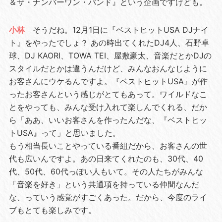
＆ザ・ナンバーワン・バンド』という企画ですけども。
小林
そうだね。12月1日に『ベストヒットUSA DJナイ
ト』をやったでしょ？ あの時出てくれたDJ4人、石野卓
球、DJ KAORI、TOWA TEI、屋敷豪太、音楽だとかDJの
スタイルだとかは違うんだけど、みんなおんなじように
お客さんにウケるんですよ。『ベストヒットUSA』が作
ったお客さんという感じがとてもあって。ワイルドなこ
とをやっても、みんな受け入れて楽しんでくれる、だか
ら「ああ、いいお客さんを作ったんだな、『ベストヒッ
トUSA』って」と思いました。
もう相当長いことやっている番組だから、お客さんの世
代も広いんですよ。あの日来てくれたのも、30代、40
代、50代、60代っぽい人もいて。その人たちがみんな
「音楽を好き」という共通項を持っている仲間なんだ
な、っていう感覚がすごくあった。だから、今度のライ
ブもとても楽しみです。