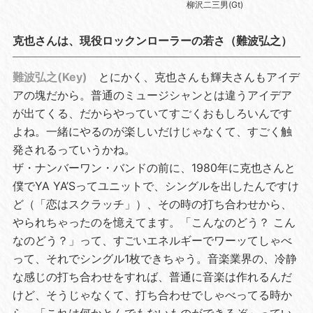
柳沢二三男(Gt)
克也さんは、現役ロックンローラーの若さ（難波弘之）
難波弘之(Key)
とにかく、克也さんも輝夫さんもアイデ
アの塊だから。普通のミュージシャンとは違うアイデア
が出てくる、だからやっていてすごくおもしろいんです
よね。一緒にやるのが楽しいだけじゃなくて、すごく触
発されるっていうかね。
ザ・ナンバーワン・バンドの前に、1980年に克也さんと
僕でYA YA’Sってユニットで、シングルを出したんですけ
ど（「恋はスクラッチ」）、その時の打ち合わせから、
やられちゃったのを憶えてます。「こんなのどう？ こん
なのどう？」って、すごいエネルギーでワーッてしゃべ
って、それでシングル1枚できちゃう。音楽業界の、冷静
な感じの打ち合わせをすれば、普通に音楽は作れるんだ
けど、そうじゃなくて、打ち合わせでしゃべってる時か