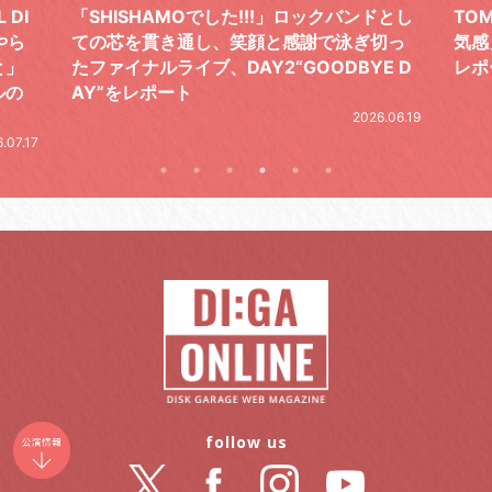
ドとし
TOMOO、３台の鍵盤で「6月から7月の空
筋肉
切っ
気感」を鮮やかに描いた、FC限定ライブを
の日
E D
レポート
とし
の拍
2026.07.17
.06.19
follow us