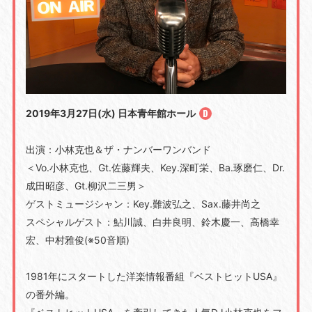
2019年3月27日(水) 日本青年館ホール
出演：小林克也＆ザ・ナンバーワンバンド
＜Vo.小林克也、Gt.佐藤輝夫、Key.深町栄、Ba.琢磨仁、Dr.
成田昭彦、Gt.柳沢二三男＞
ゲストミュージシャン：Key.難波弘之、Sax.藤井尚之
スペシャルゲスト：鮎川誠、白井良明、鈴木慶一、高橋幸
宏、中村雅俊(※50音順)
1981年にスタートした洋楽情報番組『ベストヒットUSA』
の番外編。