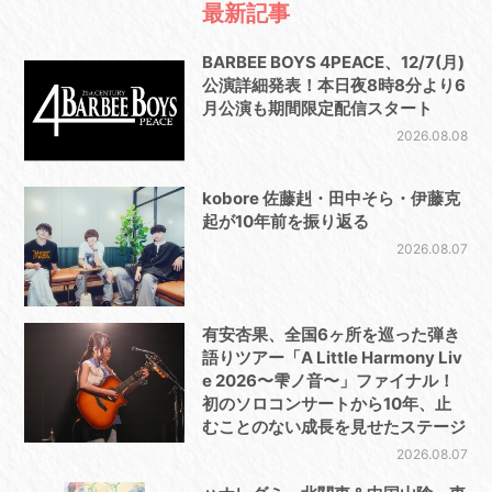
最新記事
BARBEE BOYS 4PEACE、12/7(月)
公演詳細発表！本日夜8時8分より6
月公演も期間限定配信スタート
2026.08.08
kobore 佐藤赳・田中そら・伊藤克
起が10年前を振り返る
2026.08.07
有安杏果、全国6ヶ所を巡った弾き
語りツアー「A Little Harmony Liv
e 2026〜雫ノ音〜」ファイナル！
初のソロコンサートから10年、止
むことのない成長を見せたステージ
2026.08.07