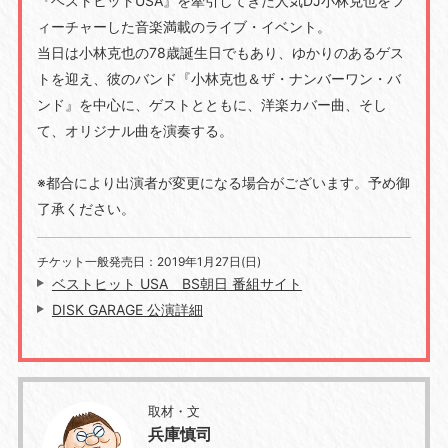
『ベストヒットUSA』を牽引してきた人気DJ小林克也をフ
ィーチャーした音楽満載のライブ・イベント。
当日は小林克也の78歳誕生日でもあり、ゆかりのあるゲス
トを迎え、彼のバンド『小林克也＆ザ・ナンバーワン・バ
ンド』を中心に、ゲストとともに、洋楽カバー曲、そし
て、オリジナル曲を演奏する。
※都合により出演者が変更になる場合がございます。予め御
了承ください。
チケット一般発売日：2019年1月27日(日)
ベストヒット USA BS朝日 番組サイト
DISK GARAGE 公演詳細
取材・文
兵庫慎司