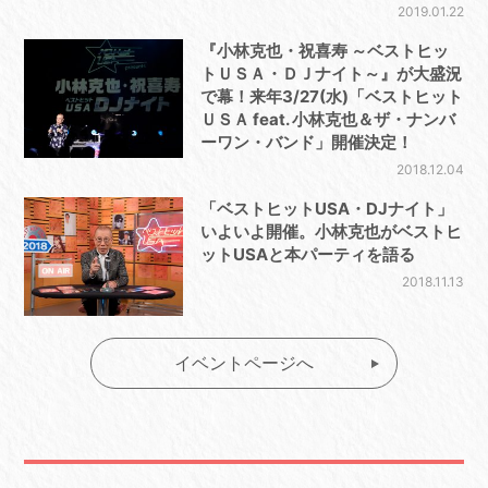
2019.01.22
『小林克也・祝喜寿 ～ベストヒッ
トＵＳＡ・ＤＪナイト～』が大盛況
で幕！来年3/27(水)「ベストヒット
ＵＳＡ feat. 小林克也＆ザ・ナンバ
ーワン・バンド」開催決定！
2018.12.04
「ベストヒットUSA・DJナイト」
いよいよ開催。小林克也がベストヒ
ットUSAと本パーティを語る
2018.11.13
イベントページへ