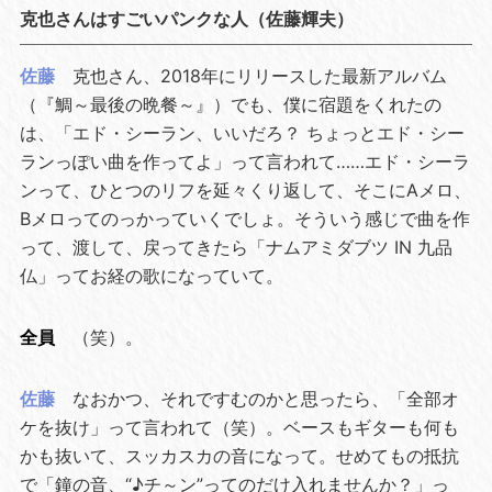
克也さんはすごいパンクな人（佐藤輝夫）
佐藤
克也さん、2018年にリリースした最新アルバム
（『鯛～最後の晩餐～』）でも、僕に宿題をくれたの
は、「エド・シーラン、いいだろ？ ちょっとエド・シー
ランっぽい曲を作ってよ」って言われて……エド・シーラ
ンって、ひとつのリフを延々くり返して、そこにAメロ、
Bメロってのっかっていくでしょ。そういう感じで曲を作
って、渡して、戻ってきたら「ナムアミダブツ IN 九品
仏」ってお経の歌になっていて。
全員
（笑）。
佐藤
なおかつ、それですむのかと思ったら、「全部オ
ケを抜け」って言われて（笑）。ベースもギターも何も
かも抜いて、スッカスカの音になって。せめてもの抵抗
で「鐘の音、“♪チ～ン”ってのだけ入れませんか？」っ