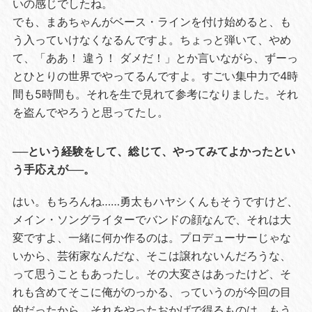
いの感じでしたね。
でも、まあちゃんがベース・ラインを付け始めると、も
う入っていけなくなるんですよ。ちょっと弾いて、やめ
て、「ああ！ 違う！ ダメだ！」とか言いながら、ずーっ
とひとりの世界でやってるんですよ。すごい集中力で4時
間も5時間も。それを生で見れて参考になりました。それ
を盗んでやろうと思ってたし。
──という経験をして、総じて、やってみてよかったとい
う手応えが──。
はい。もちろんね……勇太もハヤシくんもそうですけど、
メイン・ソングライターでバンドの顔なんで、それは大
変ですよ、一緒に何か作るのは。プロデューサーじゃな
いから、芸術家なんだな、そこは譲れないんだろうな、
って思うこともあったし。その大変さはあったけど、そ
れも含めてそこに俺がのっかる、っていうのが今回の目
的だったから。それをやったおかげで得るものは、もう