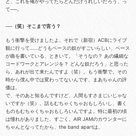
と、これを俺がやってたらどんだけうれしいだろう、っ
て──。
──（笑）そこまで言う？
もう衝撃を受けましたよ。それで（新宿）ACBにライブ
観に行って……どうもベースの奴がすごいらしい、ベース
が曲を書いている、ときいて。「そうなの？ あの繊細な
コードワークとアレンジを？ どんな奴だろう」と思った
ら、あれが出て来たんですよ（笑）。もう衝撃で。その
時から僕ん中では変わってないんです、まあちゃんの評
価は。
で、そのあと知るんですけど、人間もすさまじいじゃな
いですか（笑）。話もむちゃくちゃおもしろいし、書く
ものもむちゃくちゃおもしろいんですよ。特に最初の頃
は憧れがありました、すごく。AIR JAMのカウンターに
ちゃんとなってたから、the band apartは。