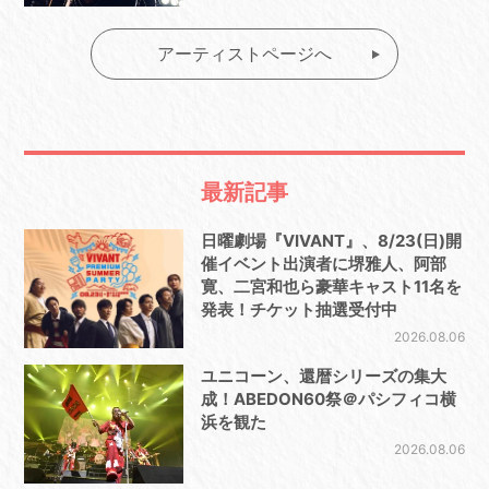
アーティストページへ
最新記事
日曜劇場『VIVANT』、8/23(日)開
催イベント出演者に堺雅人、阿部
寛、二宮和也ら豪華キャスト11名を
発表！チケット抽選受付中
2026.08.06
ユニコーン、還暦シリーズの集大
成！ABEDON60祭＠パシフィコ横
浜を観た
2026.08.06