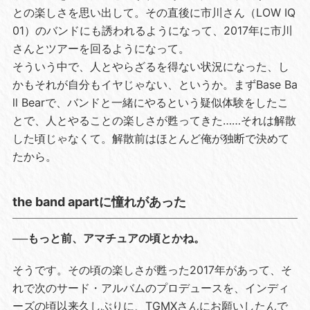
との楽しさを思い出して。その直後に市川さん（LOW IQ
01）のバンドにも誘われるようになって、2017年に市川
さんとツアーを回るようになって。
そういう中で、人とやらざるを得ない状況になった、し
かもそれが自分もイヤじゃない、というか。まずBase Ba
ll Bearで、バンドと一緒にやるという疑似体験をしたこ
とで、人とやることの楽しさが甦ってきた……それは解散
した頃じゃなくて。解散前はほとんど俺が独断で決めて
たから。
the band apartに憧れがあった
──もっと前、アマチュアの頃とかね。
そうです。その頃の楽しさが甦った2017年があって、そ
れで次のサード・アルバムのプロデュースを、インディ
ーズの頃以来久しぶりに、TGMXさんにお願いしたんで