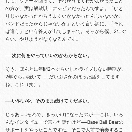
して、ツアーを回って、それがうまく行かなかったこと
の方が、実は解散以上にシビアだったんですよ。「ひと
りじゃなかったからうまくいかなかったんじゃないか、
バンドだったからじゃないか」という言い訳に、「それ
は違う」という答えが出てしまって。そっから僕、2年ぐ
らい、やりようがなくなるんです。
──次に何をやっていいのかわからない。
そう。ほんとに年間2本ぐらいしかライブしない時期が、
2年ぐらい続いて……だいぶさかのぼった話をしてます
ね、これ（笑）。
──いやいや、そのまま続けてください。
じゃあ……それで、きっかけになったのが──これ、いろ
んなインタビューで言った話だけど──Base Ball Bearの
サポートをやったことですね。そこで人前で演奏するこ