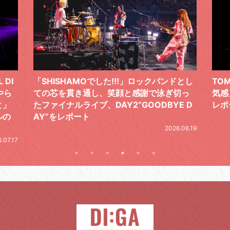
ドとし
TOMOO、３台の鍵盤で「6月から7月の空
筋肉
切っ
気感」を鮮やかに描いた、FC限定ライブを
の日
E D
レポート
とし
の拍
2026.07.17
.06.19