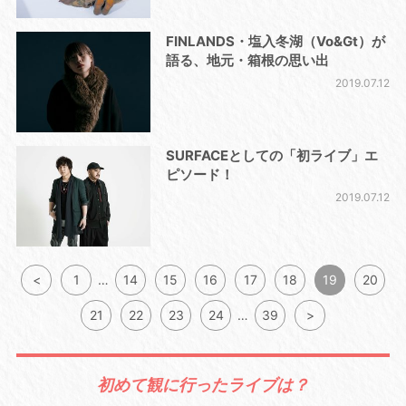
FINLANDS・塩入冬湖（Vo&Gt）が
語る、地元・箱根の思い出
2019.07.12
SURFACEとしての「初ライブ」エ
ピソード！
2019.07.12
<
1
…
14
15
16
17
18
19
20
21
22
23
24
…
39
>
初めて観に行ったライブは？