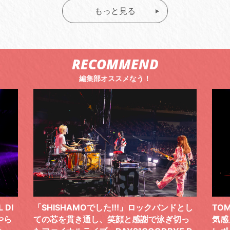
もっと見る
RECOMMEND
編集部オススメなう！
した!!!」ロックバンドとし
TOMOO、３台の鍵盤で「6月
、笑顔と感謝で泳ぎ切っ
気感」を鮮やかに描いた、FC限