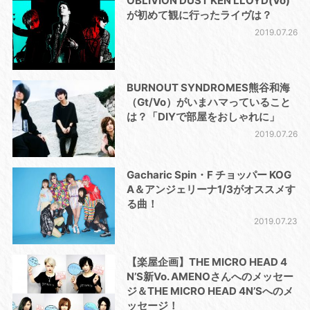
OBLIVION DUST KEN LLOYD(Vo)
が初めて観に行ったライヴは？
2019.07.26
BURNOUT SYNDROMES熊谷和海
（Gt/Vo）がいまハマっていること
は？「DIYで部屋をおしゃれに」
2019.07.26
Gacharic Spin・F チョッパー KOG
A＆アンジェリーナ1/3がオススメす
る曲！
2019.07.23
【楽屋企画】THE MICRO HEAD 4
N’S新Vo. AMENOさんへのメッセー
ジ＆THE MICRO HEAD 4N’Sへのメ
ッセージ！