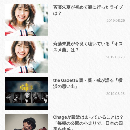
斉藤朱夏が初めて観に行ったライブ
は？
2019.08.29
斉藤朱夏が今良く聴いている「オス
スメ曲」は？
2019.08.23
the GazettE 麗・葵・戒が語る「横
浜の思い出」
2019.08.23
Chageが最近はまっていることは？
「毎朝の公園の小走りで、日本の四
季を体感」