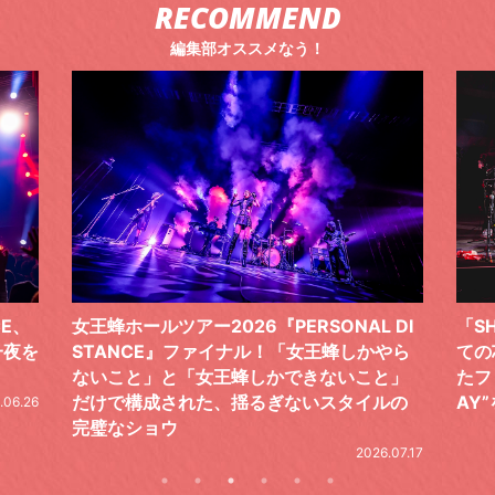
RECOMMEND
編集部オススメなう！
 DI
「SHISHAMOでした!!!」ロックバンドとし
TO
やら
ての芯を貫き通し、笑顔と感謝で泳ぎ切っ
気感
と」
たファイナルライブ、DAY2“GOODBYE D
レポ
ルの
AY”をレポート
2026.06.19
.07.17