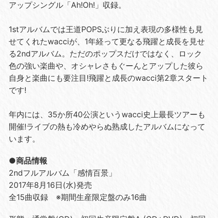
アップシングル「Ah!Oh!」収録。
1stアルバムでは王道POPSぶりに加え表現の多様性も見
せてくれたwacciが、1年経って更なる飛躍と成長を見せ
る2ndアルバム。ただのポップスだけではなく、ロック
色の強い楽曲や、オシャレさもぐーんとアップした彼ら
自身と楽曲にも要注目!飛躍と成長のwacci第2章スタート
です!
年内には、35か所40公演というwacci史上最長ツアーも
開催!ライブの熱も冷めやらぬ熟成したアルバムになって
います。
●商品情報
2ndフルアルバム「感情百景」
2017年8月16日(水)発売
全15曲収録 ※期間生産限定盤のみ16曲