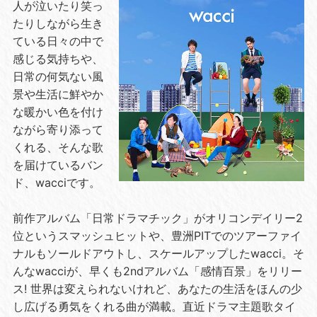
人が泣いたり笑っ
たりしながら生き
ている日々の中で
感じる気持ちや、
日常の何気ない風
景や生活に鮮やか
な暖かい色を付け
ながら寄り添って
くれる、そんな歌
を届けているバン
ド、wacciです。
前作アルバム「日常ドラマチック」がオリコンデイリー2
位というスマッシュヒットや、豊洲PITでのツアーファイ
ナルもソールドアウトし、スケールアップしたwacci。そ
んなwacciが、早くも2ndアルバム「感情百景」をリリー
ス! 世界は変えられないけれど、あなたの生活をほんの少
し広げる勇気をくれる曲が満載。直近ドラマ主題歌タイ