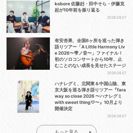
kobore 佐藤赳・田中そら・伊藤克
起が10年前を振り返る
2026.08.07
有安杏果、全国6ヶ所を巡った弾き
語りツアー「A Little Harmony Liv
e 2026〜雫ノ音〜」ファイナル！
初のソロコンサートから10年、止
むことのない成長を見せたステージ
2026.08.07
ハナレグミ、北関東＆中国山陰、東
京大阪を巡る弾き語りツアー『fara
way so close 2026 〜ハナレグミ
with sweet thing♡〜』10月より
開催決定
2026.08.07
もっと見る