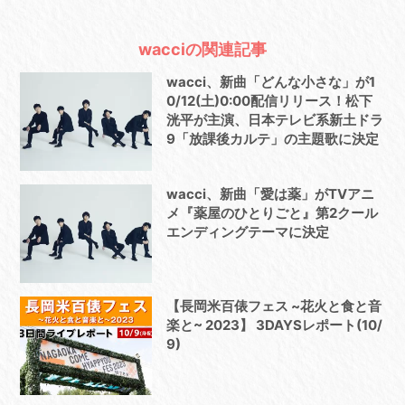
wacciの関連記事
wacci、新曲「どんな小さな」が1
0/12(土)0:00配信リリース！松下
洸平が主演、日本テレビ系新土ドラ
9「放課後カルテ」の主題歌に決定
wacci、新曲「愛は薬」がTVアニ
メ『薬屋のひとりごと』第2クール
エンディングテーマに決定
【長岡米百俵フェス ~花火と食と音
楽と~ 2023】 3DAYSレポート(10/
9)