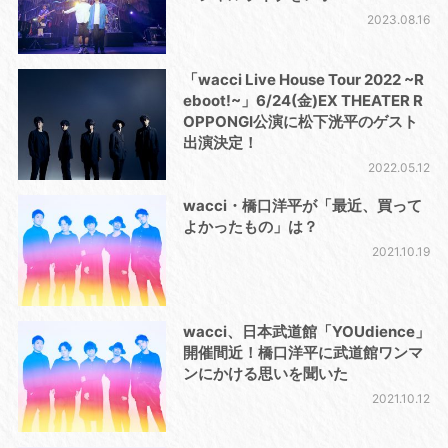
2023.08.16
「wacci Live House Tour 2022 ~R
eboot!~」6/24(金)EX THEATER R
OPPONGI公演に松下洸平のゲスト
出演決定！
2022.05.12
wacci・橋口洋平が「最近、買って
よかったもの」は？
2021.10.19
wacci、日本武道館「YOUdience」
開催間近！橋口洋平に武道館ワンマ
ンにかける思いを聞いた
2021.10.12