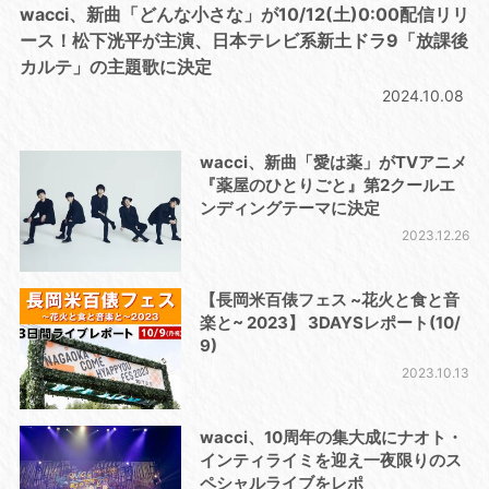
wacci、新曲「どんな小さな」が10/12(土)0:00配信リリ
ース！松下洸平が主演、日本テレビ系新土ドラ9「放課後
カルテ」の主題歌に決定
2024.10.08
wacci、新曲「愛は薬」がTVアニメ
『薬屋のひとりごと』第2クールエ
ンディングテーマに決定
2023.12.26
【長岡米百俵フェス ~花火と食と音
楽と~ 2023】 3DAYSレポート(10/
9)
2023.10.13
wacci、10周年の集大成にナオト・
インティライミを迎え一夜限りのス
ペシャルライブをレポ