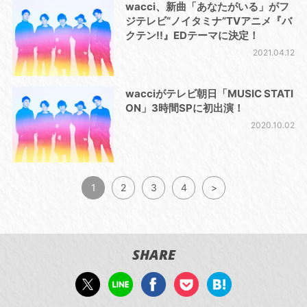
wacci、新曲「あなたがいる」がフ
ジテレビ“ノイタミナ”TVアニメ『バ
クテン!!』EDテーマに決定！
2021.04.12
wacciがテレビ朝日「MUSIC STATI
ON」3時間SPに初出演！
2020.10.02
1
2
3
4
>
SHARE