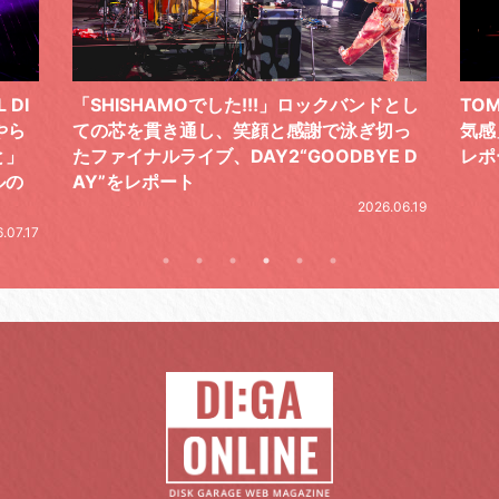
 DI
「SHISHAMOでした!!!」ロックバンドとし
TO
やら
ての芯を貫き通し、笑顔と感謝で泳ぎ切っ
気感
と」
たファイナルライブ、DAY2“GOODBYE D
レポ
ルの
AY”をレポート
2026.06.19
.07.17