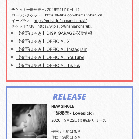
チケット一般発売日: 2026年1月10日(土)
ローソンチケット
https://l-tike.com/hamanoharuki/
イープラス
https://eplus.jp/hamanoharuki/
チケットぴあ
https://w.pia.jp/t/hamanoharuki/
【浜野はるき】DISK GARAGE公演情報
【浜野はるき】OFFICIAL X
【浜野はるき】OFFICIAL Instagram
【浜野はるき】OFFICIAL YouTube
【浜野はるき】OFFICIAL TikTok
RELEASE
NEW SINGLE
「好意症 - Lovesick」
2026年5月22日(金)配信リリース
作詞：浜野はるき
作曲：浜野はるき