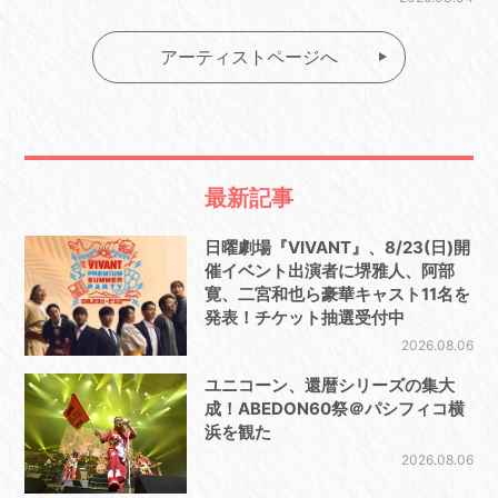
アーティストページへ
最新記事
日曜劇場『VIVANT』、8/23(日)開
催イベント出演者に堺雅人、阿部
寛、二宮和也ら豪華キャスト11名を
発表！チケット抽選受付中
2026.08.06
ユニコーン、還暦シリーズの集大
成！ABEDON60祭＠パシフィコ横
浜を観た
2026.08.06