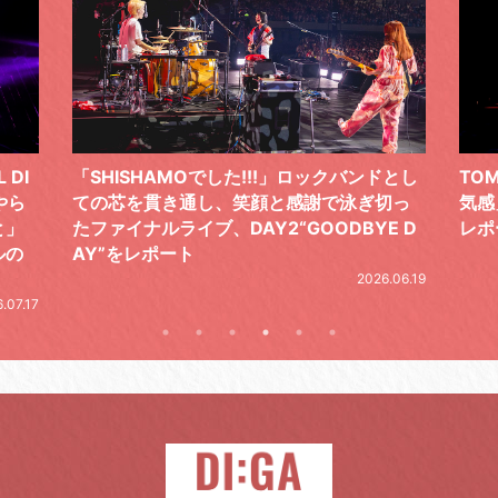
 DI
「SHISHAMOでした!!!」ロックバンドとし
TO
やら
ての芯を貫き通し、笑顔と感謝で泳ぎ切っ
気感
と」
たファイナルライブ、DAY2“GOODBYE D
レポ
ルの
AY”をレポート
2026.06.19
.07.17