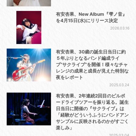
有安杏果、New Album『雫ノ音』
を4月15日(水)にリリース決定
2026.03.16
有安杏果、30歳の誕生日当日に約
５年ぶりとなるバンド編成ライ
ブ“サクライブ”を開催！様々なチャ
レンジの成果と成長が見えた特別な
夜をレポート
2025.03.24
有安杏果、2年連続2回目のビルボ
ードライブツアーを振り返る。誕生
日当日に開催の『サクライブ』は
「経験がどういうふうにバンドアン
サンブルに反映されるのかがすごく
楽しみ」
2025.03.04