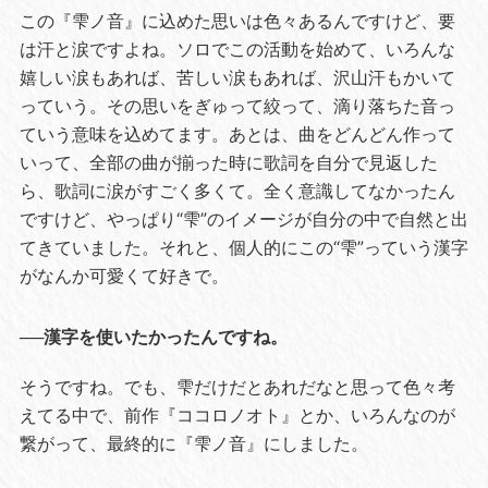
この『雫ノ音』に込めた思いは色々あるんですけど、要
は汗と涙ですよね。ソロでこの活動を始めて、いろんな
嬉しい涙もあれば、苦しい涙もあれば、沢山汗もかいて
っていう。その思いをぎゅって絞って、滴り落ちた音っ
ていう意味を込めてます。あとは、曲をどんどん作って
いって、全部の曲が揃った時に歌詞を自分で見返した
ら、歌詞に涙がすごく多くて。全く意識してなかったん
ですけど、やっぱり“雫”のイメージが自分の中で自然と出
てきていました。それと、個人的にこの“雫”っていう漢字
がなんか可愛くて好きで。
──漢字を使いたかったんですね。
そうですね。でも、雫だけだとあれだなと思って色々考
えてる中で、前作『ココロノオト』とか、いろんなのが
繋がって、最終的に『雫ノ音』にしました。