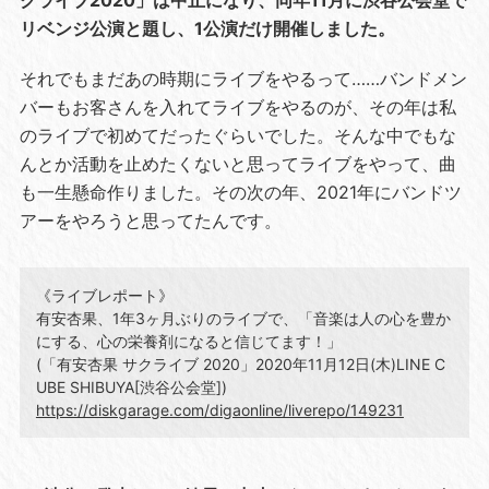
クライブ2020」は中止になり、同年11月に渋谷公会堂で
リベンジ公演と題し、1公演だけ開催しました。
それでもまだあの時期にライブをやるって……バンドメン
バーもお客さんを入れてライブをやるのが、その年は私
のライブで初めてだったぐらいでした。そんな中でもな
んとか活動を止めたくないと思ってライブをやって、曲
も一生懸命作りました。その次の年、2021年にバンドツ
アーをやろうと思ってたんです。
《ライブレポート》
有安杏果、1年3ヶ月ぶりのライブで、「音楽は人の心を豊か
にする、心の栄養剤になると信じてます！」
(「有安杏果 サクライブ 2020」2020年11月12日(木)LINE C
UBE SHIBUYA[渋谷公会堂])
https://diskgarage.com/digaonline/liverepo/149231