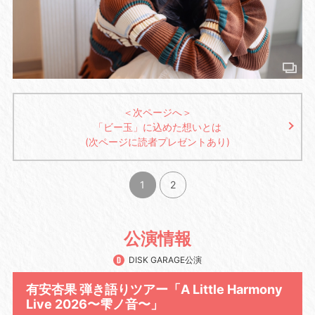
＜次ページへ＞
「ビー玉」に込めた想いとは
(次ページに読者プレゼントあり)
1
2
公演情報
DISK GARAGE公演
有安杏果 弾き語りツアー「A Little Harmony
Live 2026〜雫ノ音〜」