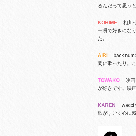
るんだって思う
KOHIME
相川
一瞬で好きにな
た。
AIRI
back 
間に歌ったり。
TOWAKO
映画
が好きです。映
KAREN
wac
歌がすごく心に