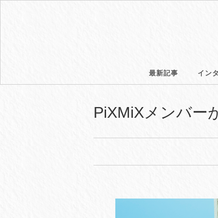
最新記事
イン
PiXMiXメン