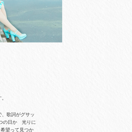
す。
ので、歌詞がグサッ
つの日か 光りに
、希望って見つか