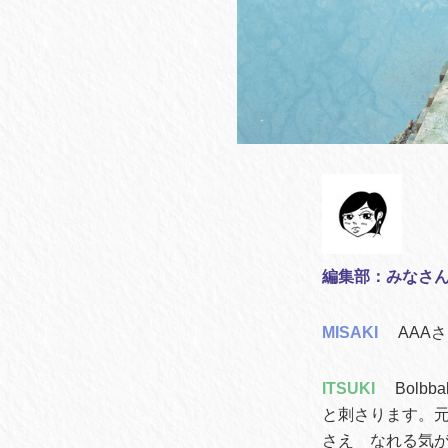
編集部：みなさ
MISAKI
AAA
ITSUKI
Bol
と刺さります。
さえ なれる気