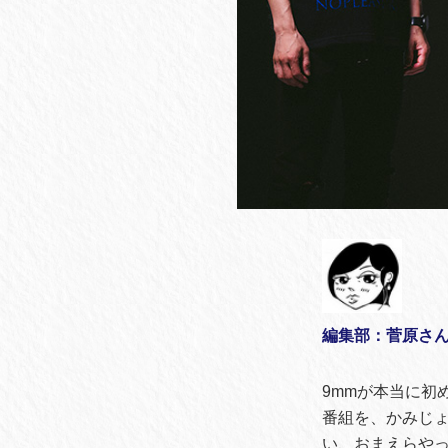
編集部：菅原さん、
9mmが本当に初
番組を、かみじ
い、おまえらやっ