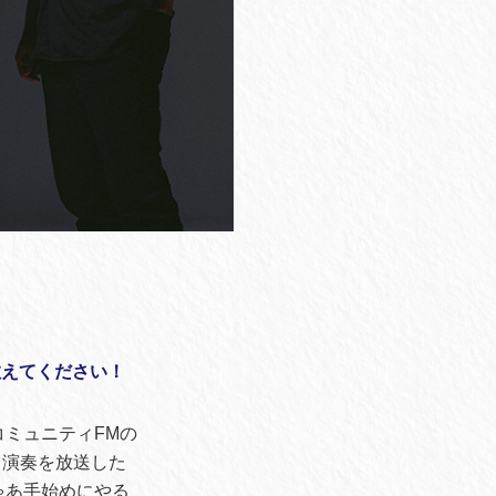
を教えてください！
ミュニティFMの
ら演奏を放送した
ゃあ手始めにやる