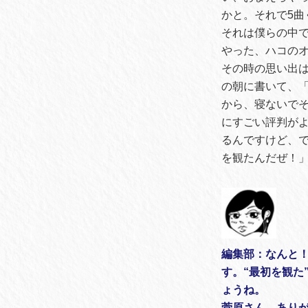
かと。それで5
それは僕らの中で
やった、ハコの
その時の思い出は、
の朝に書いて、
から、寝ないで
にすごい評判が
るんですけど、でか
を観たんだぜ！
編集部：なんと！「
す。“最初を観た
ょうね。
菅原さん、あり