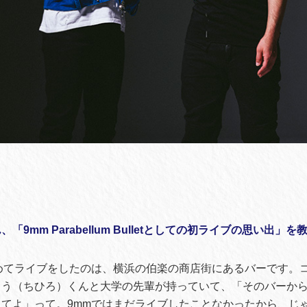
「9mm Parabellum Bulletとしての初ライブの思い出」
めてライブをしたのは、横浜の伯楽の商店街にあるバーです。コ
ょう（ちひろ）くんと大学の先輩が持っていて、「そのバーか
てよ」って。9mmではまだライブしたことなかったから、じ