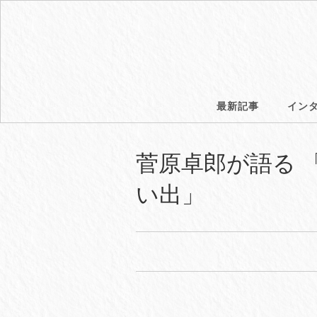
最新記事
イン
菅原卓郎が語る 「9m
い出」