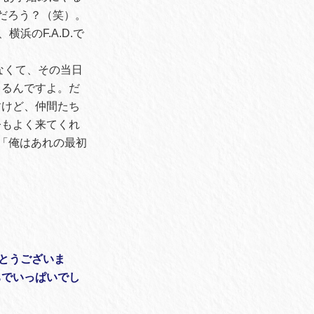
だろう？（笑）。
浜のF.A.D.で
がなくて、その当日
まるんですよ。だ
すけど、仲間たち
今もよく来てくれ
と、「俺はあれの最初
がとうございま
ちでいっぱいでし