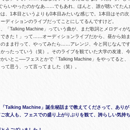
曲ぐらいやったのかなあ……でもあれ、ほんと、誰が聴いてたん
は、1本目というよりも0本目みたいな感じで。1本目はその次、横
オーディションのライブだってことにしてるんですけど。
「Talking Machine」っていう曲が、まだ歌詞とメロディ
「できた！」って……オーディションライブだから、昼から始
そのまま行って、やってみたら……アレンジ、今と同じなんで
よかったっていう（笑）。そのライブを観ていた大学の友達、
いとこ──フェスとかで「Talking Machine」をやってる
」って思う、って言ってました（笑）。
Talking Machine」誕生秘話まで教えてくださって、あり
”ご友人も、フェスでの盛り上がりぶりを観て、誇らしい気持
がとうございました！