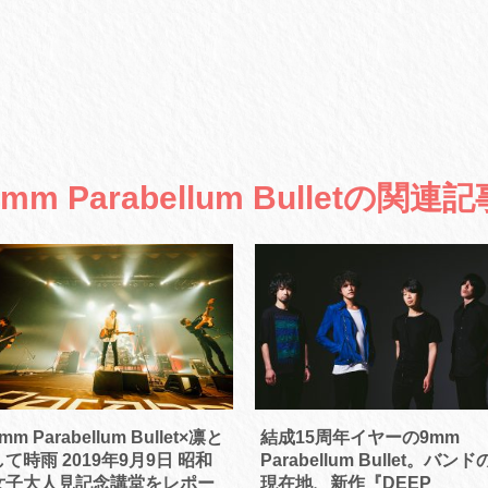
9mm Parabellum Bulletの関連記
mm Parabellum Bullet×凛と
結成15周年イヤーの9mm
して時雨 2019年9月9日 昭和
Parabellum Bullet。バンド
女子大人見記念講堂をレポー
現在地、新作『DEEP