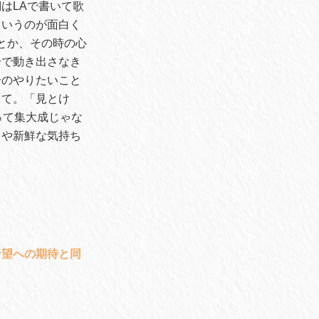
はLAで書いて歌
ていうのが面白く
とか、その時の心
分で動き出さなき
分のやりたいこと
って。「見とけ
って集大成じゃな
クや新鮮な気持ち
希望への期待と同