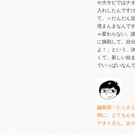
や大サビではナオ
入れしたんです
て。＜だんだん近
境まんまなんで
ゃ変わらない。
に挑戦して、自
よ！」という、決
くて、新しい始
でいっぱいなん
編集部：たくさ
時に、とても心
ナオトさん、あ