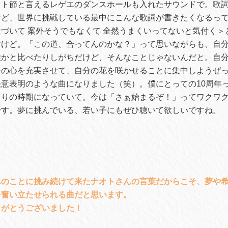
ト節と言えるレゲエのダンスホールも入れたサウンドで。歌詞
けど、世界に挑戦している最中にこんな歌詞が書きたくなるっ
づいて 案外そうでもなくて 全然うまくいってないと気付く＞
すけど。「この道、合ってんのかな？」って思いながらも、自
誰かと比べたりしがちだけど、そんなことじゃないんだと。自
分の心を充実させて、自分の花を咲かせることに集中しようぜ
意表明のような曲になりました（笑）。僕にとっての10周年
まりの時期になっていて。今は「さぁ始まるぞ！」ってワクワ
です。夢に挑んでいる、若い子にもぜひ聴いて欲しいですね。
んのことに挑み続けて来たナオトさんの言葉だからこそ、夢や
を奮い立たせられる曲だと思います。
りがとうございました！