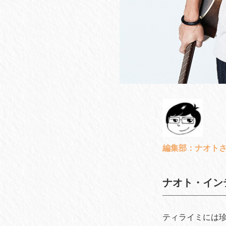
編集部：ナオト
ナオト・イン
ティライミには珍