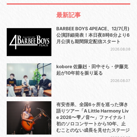
最新記事
BARBEE BOYS 4PEACE、12/7(月)
公演詳細発表！本日夜8時8分より6
月公演も期間限定配信スタート
2026.08.08
kobore 佐藤赳・田中そら・伊藤克
起が10年前を振り返る
2026.08.07
有安杏果、全国6ヶ所を巡った弾き
語りツアー「A Little Harmony Liv
e 2026〜雫ノ音〜」ファイナル！
初のソロコンサートから10年、止
むことのない成長を見せたステージ