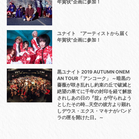
年賀状”企画に参加！
ユナイト “アーティストから届く
年賀状”企画に参加！
黒ユナイト 2019 AUTUMN ONEM
AN TOUR「アンコーク」 ～暗黒の
薔薇が咲き乱れし約束の丘で破滅と
絶望の果てに千年の封印を経て解放
されしあの日の『掟』が守られよう
としたその時…天空の彼方より顕れ
しデウス・エクス・マキナがパンド
ラの匣を開けた日。～