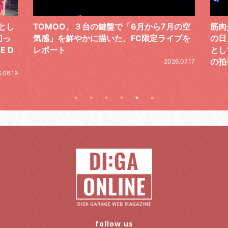
の空
筋肉少女帯、恒例の周年記念ライブ「#筋少
黒夢が
ブを
の日」。今年は“「幻と想」5 LIVE”のFINAL
銘打
として開催。天井知らずのステージに万雷
一無
の拍手。秋ツアーも発表
た初
.07.17
2026.07.17
follow us