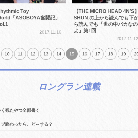
hythmic Toy
【THE MICRO HEAD 4N’S
World「ASOBOYA奮闘記」
SHUN.の上から読んでも下
ol.1
ら読んでも「世の中バカなの
よ」第1回
2017.11.16
2017.11.1
10
11
12
13
14
15
16
17
18
19
2
ロングラン連載
かく観たやつ全部書く
イブ終わったら、ど～する？