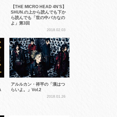
【THE MICRO HEAD 4N’S】
SHUN.の上から読んでも下か
ら読んでも「世の中バカなの
よ」第3回
4
2018.02.03
アルルカン・祥平の「漢はつ
A
らいよ。」Vol.2
2018.01.26
8