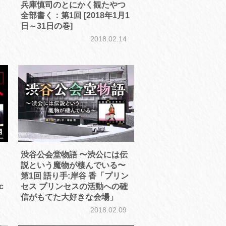
兵庫慎司のとにかく観たやつ
全部書く：第1回 [2018年1月1
日～31日の巻]
6
2018.02.14
渋谷公会堂物語 〜渋公には伝
説という魔物が棲んでいる〜
第1回 語り手:岸谷 香「プリン
c
セス プリンセスの活動への確
信がもてた大好きな会場」
1
2018.02.09