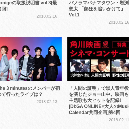
onigeの取扱説明書 vol.3[最
パノラマパナマタウン・岩渕
終回]
想太 「熱狂を追いかけて」
Vol.1
2018.02.16
2018.02.1
he 3 minutesのメンバーが初
「人間の証明」で黒人青年役
めて行ったライブは？
を演じたジョー山中。映画も
主題歌も大ヒットを記録!
2018.02.13
[DI:GA ONLINE×大人のMusi
Calendar共同企画]第4回
2018.02.1