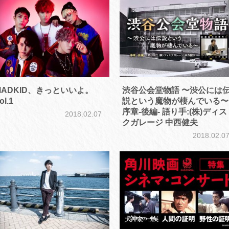
MADKID、きっといいよ。
渋谷公会堂物語 〜渋公には
ol.1
説という魔物が棲んでいる〜
序章-後編- 語り手:(株)ディス
2018.02.07
クガレージ 中西健夫
2018.02.0