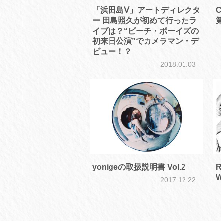
「浜田島Ⅴ」アートディレクタ
C
ー 田島照久が初めて行ったラ
イブは？“ビーチ・ボーイズの
初来日公演”でカメラマン・デ
ビュー！？
2018.01.03
yonigeの取扱説明書 Vol.2
R
W
2017.12.22