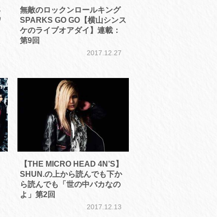
年
無敵のロックンロールキング
ワ
SPARKS GO GO【横山シンス
ケのライブオアダイ】連載：
第9回
8
2017.12.27
【THE MICRO HEAD 4N’S】
SHUN.の上から読んでも下か
ら読んでも「世の中バカなの
5
よ」第2回
2017.12.13