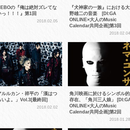
UEBOの『俺は絶対ズレてな
『犬神家の一族』における大
いっ！！！』第1回
野雄二の音楽 [DI:GA
ONLINE×大人のMusic
2018.02.05
Calendar共同企画]第3回
2018.02.0
アルルカン・祥平の「漢はつ
角川映画に於けるシンボル的
らいよ。」Vol.3[最終回]
存在、「角川三人娘」 [DI:G
ONLINE×大人のMusic
2018.02.02
Calendar共同企画]第2回
2018.01.2