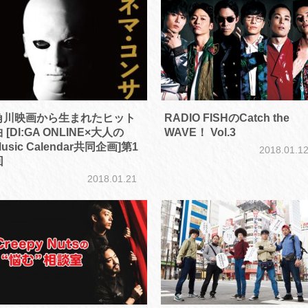
角川映画から生まれたヒット
RADIO FISHのCatch the
 [DI:GA ONLINE×大人の
WAVE！ Vol.3
usic Calendar共同企画]第1
2018.01.1
回
2018.01.21