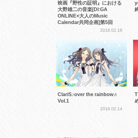
映画『野性の証明』における
y
大野雄二の音楽[DI:GA
ONLINE×大人のMusic
Calendar共同企画]第5回
2018.02.18
ClariS♪over the rainbow♬
T
Vol.1
2018.02.14