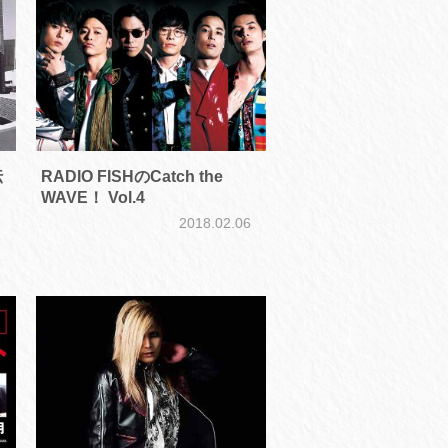
伝
RADIO FISHのCatch the
WAVE！ Vol.4
2018.02.06
7