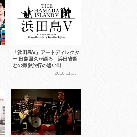
「浜田島Ⅴ」アートディレクタ
ー 田島照久が語る、浜田省吾
との撮影旅行の思い出
2
2018.01.05