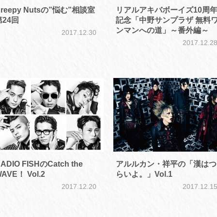
reepy Nutsの”悩む”相談室
リアルアキバボーイズ10周
第24回
記念「中野サンプラザ 無料
ンマンへの道」～番外編～
2017.12.30
2017.12.2
ADIO FISHのCatch the
アルルカン・祥平の「漢はつ
AVE！ Vol.2
らいよ。」Vol.1
2017.12.20
2017.12.1