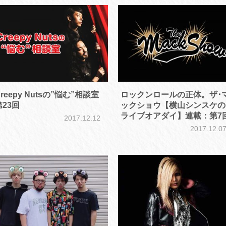
reepy Nutsの”悩む”相談室
ロックンロールの正体。ザ･
第23回
ックショウ【横山シンスケの
ライブオアダイ】連載：第7
2017.12.12
2017.12.0