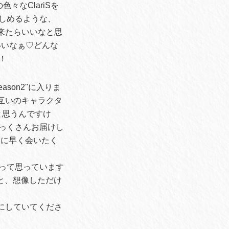
なClariSを
しめるような、
出来たらいいなと思
いいなぁ♡どんな
！
son2''に入りま
お互いのキャラクタ
と思うんですけ
っくさんお届けし
んに早く会いたく
って思っています
りと、想像しただけ
みにしていてくださ