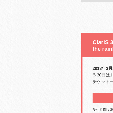
Clari
the r
2018年3
※30日は
チケット一
受付期間：201