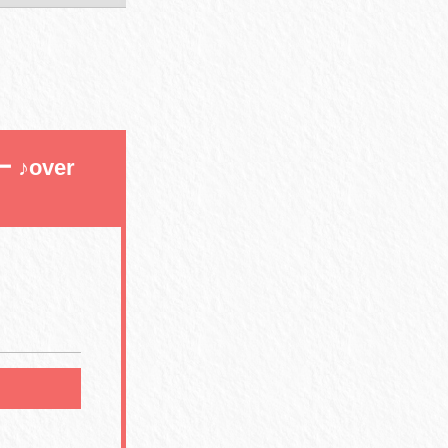
 ♪over