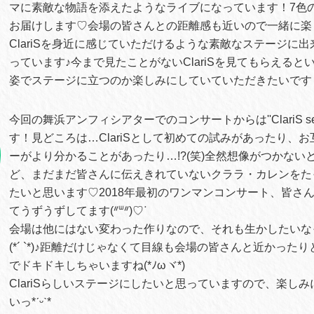
マに素敵な物語を添えたようなライブになっています！7色の色々
お届けします♡会場の皆さんとの距離感も近いので一緒に楽
ClariSを身近に感じていただけるような素敵なステージに
っています♪今まで見たことがないClariSを見てもらえると
姿でステージに立つのか楽しみにしていていただきたいです
今回の舞浜アンフィシアターでのコンサートからは''ClariS sea
す！見どころは…ClariSとして初めての試みがあったり、
ーがより分かることがあったり…!?(笑)全然想像がつかない
ど、まだまだ皆さんに伝えきれていないクララ・カレンをた
たいと思います♡2018年最初のワンマンコンサート、皆さ
てうずうずしてます(ᐥᐜᐥ)♡ᐝ
会場は他にはない変わった作りなので、それも生かしたいな
(*´ `*)♪距離だけじゃなくて目線も会場の皆さんと近かった
でドキドキしちゃいますね(*ﾉωヾ*)
ClariSらしいステージにしたいと思っていますので、楽し
いっ*ˊᵕˋ*