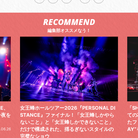
RECOMMEND
編集部オススメなう！
 DI
「SHISHAMOでした!!!」ロックバンドとし
TO
やら
ての芯を貫き通し、笑顔と感謝で泳ぎ切っ
気感
と」
たファイナルライブ、DAY2“GOODBYE D
レポ
ルの
AY”をレポート
2026.06.19