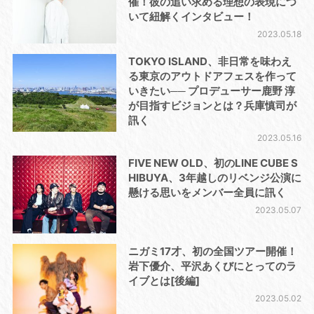
催！彼の追い求める理想の表現につ
いて紐解くインタビュー！
2023.05.18
TOKYO ISLAND、非日常を味わえ
る東京のアウトドアフェスを作って
いきたい── プロデューサー鹿野 淳
が目指すビジョンとは？兵庫慎司が
訊く
2023.05.16
FIVE NEW OLD、初のLINE CUBE S
HIBUYA、3年越しのリベンジ公演に
懸ける思いをメンバー全員に訊く
2023.05.07
ニガミ17才、初の全国ツアー開催！
岩下優介、平沢あくびにとってのラ
イブとは[後編]
2023.05.02