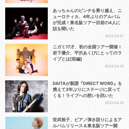
あっちゃんのピンチを乗り越え、ニ
ューロティカ、4年ぶりのアルバム
が完成！東名阪ツアー目前の4人に
話を聞いた
2023.05.01
ニガミ17才、初の全国ツアー開催！
岩下優介、平沢あくびにとってのラ
イブとは[前編]
2023.04.25
DAITAが新譜『DIRECT WORD』を
携えて3年ぶりにステージに戻って
くる！ライブへの想いを訊いた
2023.04.22
世武裕子、ピアノ弾き語りによるア
ルバムリリース＆東名阪ツアー開