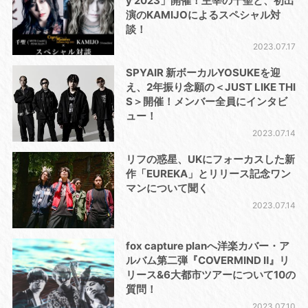
y 2023」開催！主宰の千聖と、初出
演のKAMIJOによるスペシャル対
談！
2023.07.17
SPYAIR 新ボーカルYOSUKEを迎
え、2年振り念願の＜JUST LIKE THI
S＞開催！メンバー全員にインタビ
ュー！
2023.07.14
リフの惑星、UKにフォーカスした新
作「EUREKA」とリリース記念ワン
マンについて聞く
2023.07.14
fox capture planへ洋楽カバー・ア
ルバム第二弾『COVERMIND Ⅱ』リ
リース&6大都市ツアーについて10の
質問！
2023.07.10