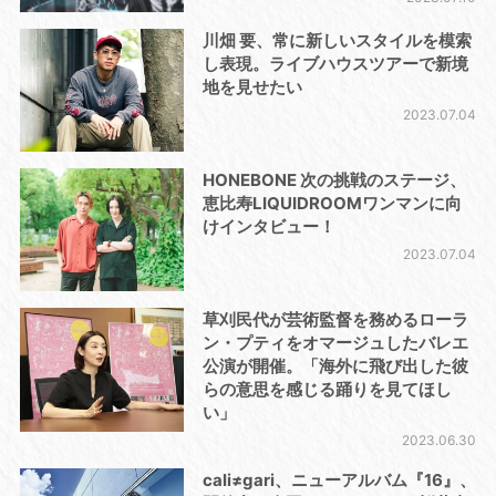
川畑 要、常に新しいスタイルを模索
し表現。ライブハウスツアーで新境
地を見せたい
2023.07.04
HONEBONE 次の挑戦のステージ、
恵比寿LIQUIDROOMワンマンに向
けインタビュー！
2023.07.04
草刈民代が芸術監督を務めるローラ
ン・プティをオマージュしたバレエ
公演が開催。「海外に飛び出した彼
らの意思を感じる踊りを見てほし
い」
2023.06.30
cali≠gari、ニューアルバム『16』、