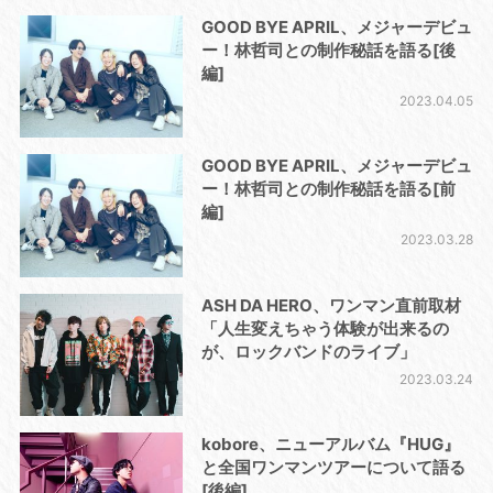
GOOD BYE APRIL、メジャーデビュ
ー！林哲司との制作秘話を語る[後
編]
2023.04.05
GOOD BYE APRIL、メジャーデビュ
ー！林哲司との制作秘話を語る[前
編]
2023.03.28
ASH DA HERO、ワンマン直前取材
「人生変えちゃう体験が出来るの
が、ロックバンドのライブ」
2023.03.24
kobore、ニューアルバム『HUG』
と全国ワンマンツアーについて語る
[後編]