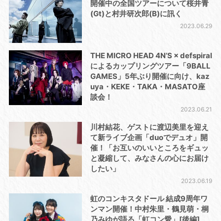
開催中の全国ツアーについて桜井青
(Gt)と村井研次郎(B)に訊く
2023.06.29
THE MICRO HEAD 4N’S × defspiral
によるカップリングツアー「9BALL
GAMES」5年ぶり開催に向け、kaz
uya・KEKE・TAKA・MASATO座
談会！
2023.06.21
川村結花、ゲストに渡辺美里を迎え
て新ライブ企画「duoでデュオ」開
催！「お互いのいいところをギュッ
と凝縮して、みなさんの心にお届け
したい」
2023.06.19
虹のコンキスタドール 結成9周年ワ
ンマン開催！中村朱里・鶴見萌・桐
乃みゆが語る「虹コン愛」[後編]