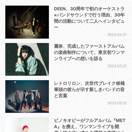
DEEN、30周年で初のオーケストラ
×バンドサウンドで行う理由、30年
間の活動について二人へインタビュ
ー
2023.05.31
麗奈、完成したファーストアルバム
の楽曲制作について、東京初ワンマ
ンライブへの想いを語る
2023.05.22
レトロリロン、次世代ブレイク候補
筆頭の彼らが示す新しきバンドの音
と言葉
2023.05.22
ピノキオピーがフルアルバム『MET
A』を携え、ワンマンライブを開