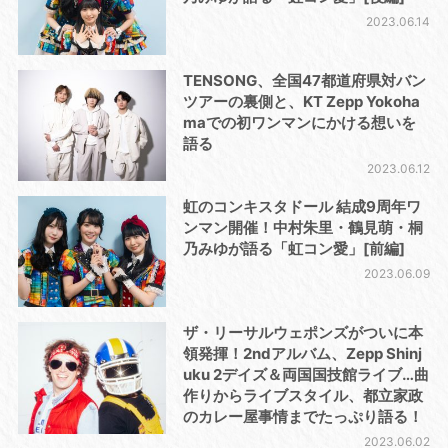
2023.06.14
TENSONG、全国47都道府県対バン
ツアーの裏側と、KT Zepp Yokoha
maでの初ワンマンにかける想いを
語る
2023.06.12
虹のコンキスタドール 結成9周年ワ
ンマン開催！中村朱里・鶴見萌・桐
乃みゆが語る「虹コン愛」[前編]
2023.06.09
ザ・リーサルウェポンズがついに本
領発揮！2ndアルバム、Zepp Shinj
uku 2デイズ＆両国国技館ライブ…曲
作りからライブスタイル、都立家政
のカレー屋事情までたっぷり語る！
2023.06.02