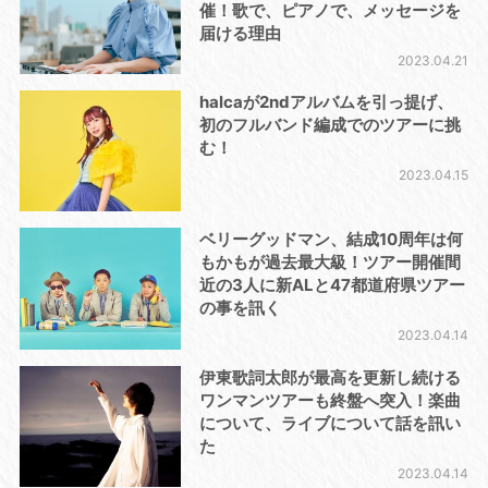
催！歌で、ピアノで、メッセージを
届ける理由
2023.04.21
halcaが2ndアルバムを引っ提げ、
初のフルバンド編成でのツアーに挑
む！
2023.04.15
ベリーグッドマン、結成10周年は何
もかもが過去最大級！ツアー開催間
近の3人に新ALと47都道府県ツアー
の事を訊く
2023.04.14
伊東歌詞太郎が最高を更新し続ける
ワンマンツアーも終盤へ突入！楽曲
について、ライブについて話を訊い
た
2023.04.14