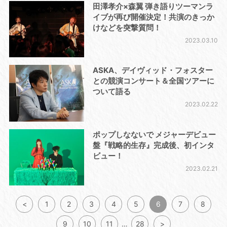
田澤孝介×森翼 弾き語りツーマンラ
イブが再び開催決定！共演のきっか
けなどを突撃質問！
2023.03.10
ASKA、デイヴィッド・フォスター
との競演コンサート＆全国ツアーに
ついて語る
2023.02.22
ポップしなないで メジャーデビュー
盤『戦略的生存』完成後、初インタ
ビュー！
2023.02.21
<
1
2
3
4
5
6
7
8
9
10
11
…
28
>