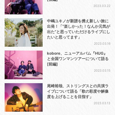
2023.03.22
中嶋ユキノが新譜を携え新しい旅に
出発！「“楽しかった！なんか元気が
出た”と思っていただけるライブにし
たいと思ってます」
2023.03.16
kobore、ニューアルバム『HUG』
と全国ワンマンツアーについて語る
[前編]
2023.03.15
尾崎裕哉、ストリングスとの共演ラ
イブについて語る「歌の彩度や解像
度を上げることを目指す」
2023.03.13