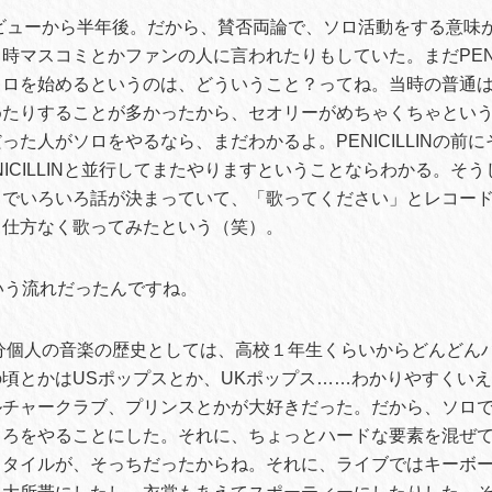
ビューから半年後。だから、賛否両論で、ソロ活動をする意味
時マスコミとかファンの人に言われたりもしていた。まだPENIC
ソロを始めるというのは、どういうこと？ってね。当時の普通
めたりすることが多かったから、セオリーがめちゃくちゃとい
った人がソロをやるなら、まだわかるよ。PENICILLINの前
NICILLINと並行してまたやりますということならわかる。そ
ろでいろいろ話が決まっていて、「歌ってください」とレコー
、仕方なく歌ってみたという（笑）。
いう流れだったんですね。
分個人の音楽の歴史としては、高校１年生くらいからどんどん
頃とかはUSポップスとか、UKポップス……わかりやすくい
ルチャークラブ、プリンスとかが大好きだった。だから、ソロ
ころをやることにした。それに、ちょっとハードな要素を混ぜ
スタイルが、そっちだったからね。それに、ライブではキーボ