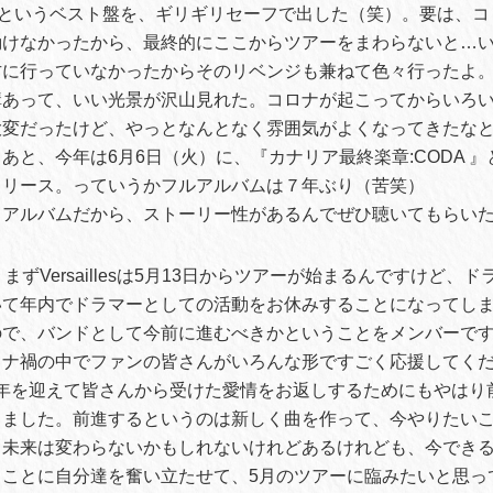
niverse』というベスト盤を、ギリギリセーフで出した（笑）。要は、
動けなかったから、最終的にここからツアーをまわらないと…
に行っていなかったからそのリベンジも兼ねて色々行ったよ。
構あって、いい光景が沢山見れた。コロナが起こってからいろ
大変だったけど、やっとなんとなく雰囲気がよくなってきたな
と、今年は6月6日（火）に、『カナリア最終楽章:CODA 』とい
リリース。っていうかフルアルバムは７年ぶり（苦笑）
トアルバムだから、ストーリー性があるんでぜひ聴いてもらい
まずVersaillesは5月13日からツアーが始まるんですけど、ド
いて年内でドラマーとしての活動をお休みすることになってし
ので、バンドとして今前に進むべきかということをメンバーで
ロナ禍の中でファンの皆さんがいろんな形ですごく応援してく
sが15周年を迎えて皆さんから受けた愛情をお返しするためにもやは
りました。前進するというのは新しく曲を作って、今やりたい
。未来は変わらないかもしれないけれどあるけれども、今でき
うことに自分達を奮い立たせて、5月のツアーに臨みたいと思っ