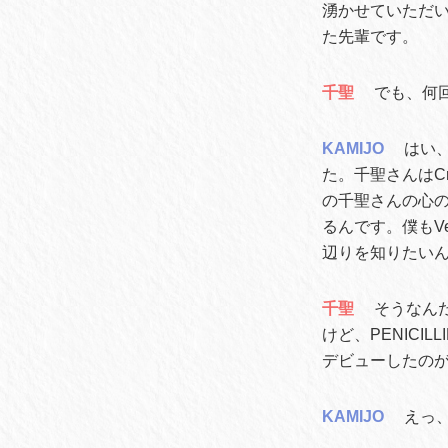
湧かせていただ
た先輩です。
千聖
でも、何
KAMIJO
はい、
た。千聖さんはCr
の千聖さんの心
るんです。僕もVe
辺りを知りたい
千聖
そうなん
けど、PENICI
デビューしたのが
KAMIJO
えっ