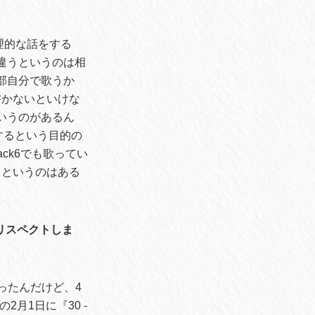
理的な話をする
が違うというのは相
全部自分で歌うか
書かないといけな
というのがあるん
するという目的の
ack6でも歌ってい
るというのはある
リスペクトしま
なったんだけど、4
月1日に『30 -