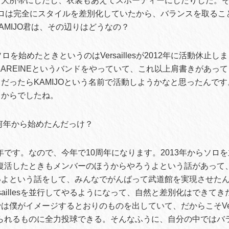
て大所帯にしたし、衣裳もあえてスポーティーにしたりした。
INとソロは完全にスタイルを差別化していたから、バランスを取る
AMIJO君は、その辺りはどうなの？
ロを始めたときというのはVersaillesが2012年に活動休止し
sの前にLAREINEというバンドをやっていて、これ以上肩書きがあ
だったらKAMIJOという名前で活動しようかなと思ったんで
きからでしたね。
何年から始めたんだっけ？
3年です。なので、今年で10周年になります。2013年からソロ
llesが復活したときもメンバーのほうからやろうよという話があっ
いよという話をして、みんなでがんばって武道館を実現させた
rsaillesを並行してやるようになって、自然と差別化はできて
は僕がイメージするとおりのものを出していて、だからこそVersa
esに求められるものに全力投球できる。そんなふうに、自分の中では