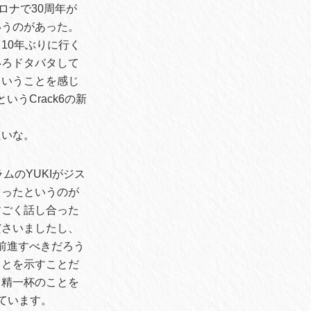
コロナで30周年が
いうのがあった。
10年ぶりに行く
いろドタバタして
ということを感じ
うCrack6の新
たいな。
ラムのYUKIがジス
まったというのが
すごく話し合った
ださいましたし、
り前進すべきだろう
ことを示すことだ
る精一杯のことを
ています。