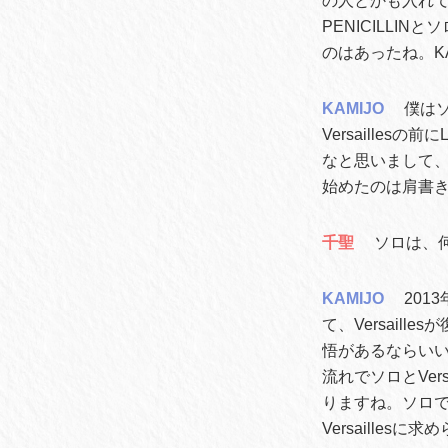
の人とかも入れ
PENICILL
のはあったね。K
KAMIJO
僕はソ
Versaille
なと思いまして、
始めたのは肩書
千聖
ソロは、
KAMIJO
201
て、Versai
悟があるならい
流れでソロとVe
りますね。ソロで
Versaill