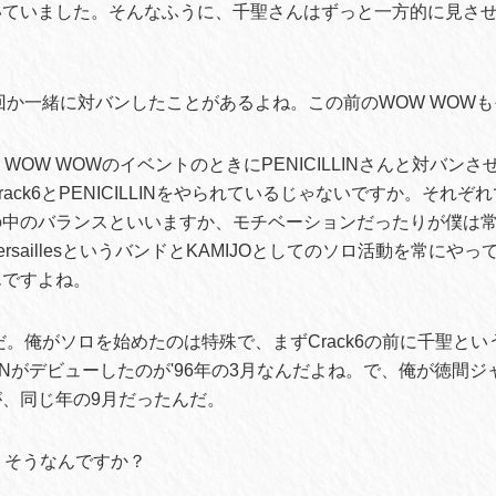
いていました。そんなふうに、千聖さんはずっと一方的に見さ
回か一緒に対バンしたことがあるよね。この前のWOW WOW
WOW WOWのイベントのときにPENICILLINさんと対バン
ack6とPENICILLINをやられているじゃないですか。それ
の中のバランスといいますか、モチベーションだったりが僕は
rsaillesというバンドとKAMIJOとしてのソロ活動を常にや
んですよね。
だ。俺がソロを始めたのは特殊で、まずCrack6の前に千聖と
LLINがデビューしたのが'96年の3月なんだよね。で、俺が徳間
、同じ年の9月だったんだ。
、そうなんですか？