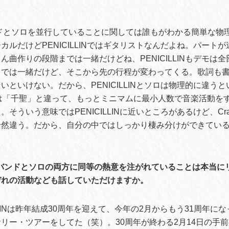
ドとソロを並行していることに関しては誰もがわかる簡単な物
カルだけどPENICILLINではギタリストなんだよね。パート
ん曲作りの段階までは一緒だけどね、PENICILLINもデモは
までは一緒だけど、そこから先の行程が変わってくる。歌詞も
いといけない。だから、PENICILLINとソロは物理的に違う
k6は「千聖」と違って、もっとミニマムに最小人数で音楽活動を
そういう意味ではPENICILLINに近いところがあるけど、Cr
全然違う。だから、自分の中ではしっかり棲み分けができてい
にバンドとソロの両方に同等の熱意を注がれていることは本当に
ぞれの活動なども話していただけますか。
ILLINは昨年結成30周年を迎えて、今年の2月からもう31周年に
リー・ツアーをしてた（笑）。30周年が終わる2月14日の手前の2