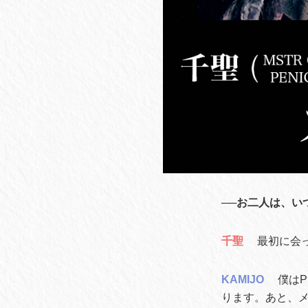
──お二人は、い
千聖
最初に会
KAMIJO
僕はP
ります。あと、