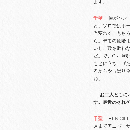
ます。
千聖
俺がバン
と、ソロではボー
当変わる。もちろ
ら。デモの段階
いし、歌を歌わな
だ。で、Crac
もとに立ち上げた。
るからやっぱり
ね。
──お二人とも
す。最近のそれ
千聖
PENIC
月までアニバーサ