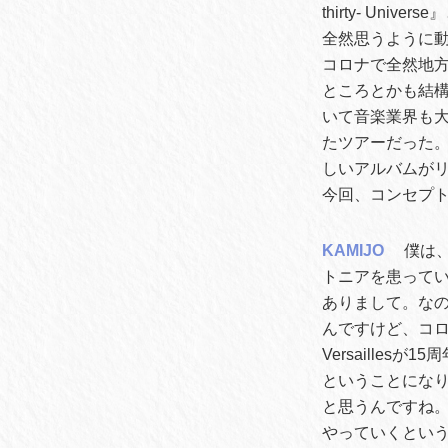
thirty- U
全然思うように
コロナで全然地方
ところとかも結
いて音楽業界も
たツアーだった。あ
しいアルバムが
今回、コンセプ
KAMIJO
僕は、
トニアを患って
ありまして。な
んですけど、コ
Versaille
ということにな
と思うんですね
やっていくとい