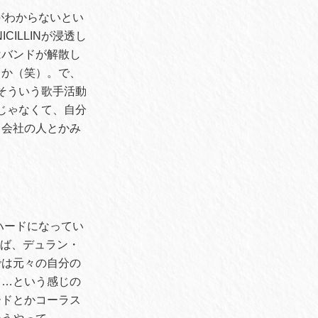
がわからないとい
ILLINが浸透し
はバンドが解散し
うか（笑）。で、
にそういう歌手活動
うじゃなくて、自分
ド会社の人とかみ
ハードになってい
えば、デュラン・
では元々の自分の
て…という感じの
ードとかコーラス