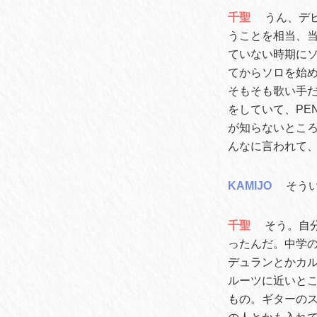
千聖
うん、デ
うことを相当、当
ていない時期に
てからソロを始
そもそも歌い手だ
をしていて、PE
が知らないとこ
んなに言われて
KAMIJO
そう
千聖
そう。自
ったんだ。中学の
デュランとかカ
ルーツに近いと
もの。ギターの