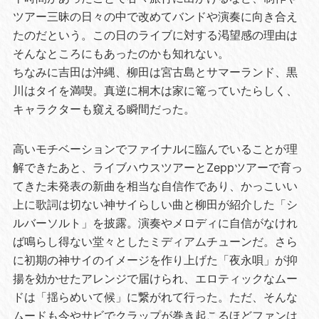
ツアー三昧の日々の中で改めてバンドや演奏に向き合え
たのだという。この日のライブに対する渇望感の理由は
そんなところにもあったのかも知れない。
ちなみに吉田は沖縄、柳田は宮古島とサマーランド、黒
川はタイを満喫。真逆に桐木は家に篭っていたらしく、
キャラクターも窺える瞬間だった。
高いモチベーションでファイナルに臨んでいることが理
解できたあと、ライブハウスツアーとZeppツアーで育っ
てきた未発表の新曲を相当な自信作であり、かっこいい
上に歌詞は切ない神サイらしい曲と柳田が紹介した「シ
ルバーソルト」を披露。演奏やメロディに自信がなけれ
ば鳴らし得ない堂々としたミディアムチューンだ。さら
に初期の神サイのイメージを作り上げた「夜永唄」が抑
揚を効かせたアレンジで届けられ、エロティックなムー
ドは「揺らめいて候」に繋がれて行った。ただ、そんな
ムードも今やサビでクラップが巻き起こるほどファンは