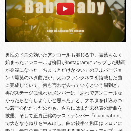
男性のドスの効いたアンコールも混じる中、言葉もなく
始まったアンコールは柳田がInstagramにアップした動画
が発端になった「ちょっとだけかゆい」のフルバージョ
ン！爆笑のネタ曲だが、太いファンクネスを搭載した曲
に完成していて、何も言わず去っていくという周到さ。
再びステージに現れたメンバーは「あれでアンコールな
かったらどうしようかと思った」と、大ネタを仕込みつ
つ若干心配だったのかも。さらにはまた未発表の新曲を
披露。そして正真正銘のラストナンバー「illumination」
で大きなうねりを生み出し、曲の後半で柳田はフロアに
降り、最前の柵に登って歌唱するほどヒートアップ。強