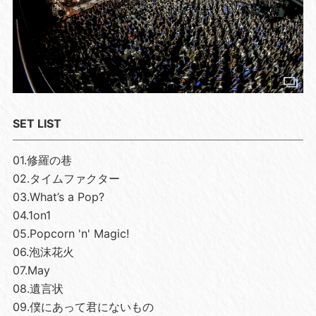
SET LIST
01.修羅の巷
02.タイムファクター
03.What’s a Pop?
04.1on1
05.Popcorn 'n' Magic!
06.泡沫花火
07.May
08.遺言状
09.僕にあって君にないもの