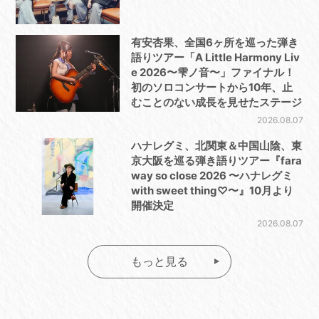
有安杏果、全国6ヶ所を巡った弾き
語りツアー「A Little Harmony Liv
e 2026〜雫ノ音〜」ファイナル！
初のソロコンサートから10年、止
むことのない成長を見せたステージ
2026.08.07
ハナレグミ、北関東＆中国山陰、東
京大阪を巡る弾き語りツアー『fara
way so close 2026 〜ハナレグミ
with sweet thing♡〜』10月より
開催決定
2026.08.07
もっと見る