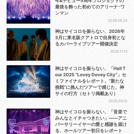
年&デビュー5周年プロジェクトの
最後を飾った初めてのアリーナ･ワ
ンマン
2026.06.24
神はサイコロを振らない、2026年
3月に東名阪クアトロで自身初とな
るカバーライブツアー開催決定
2025.11.15
神はサイコロを振らない、「Hall T
our 2025 “Lovey Dovey City”」セ
ミファイナルをレポート。“新たな
挑戦”に挑んだツアーで感じた、神
サイの行方（セトリ掲載あり）
2025.09.10
神はサイコロを振らない、「音楽で
みんなとイチャつきたい」――アニ
バーサリーイヤーの愛と感謝を届け
る、ホールツアー初日をレポート