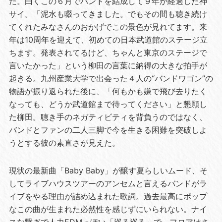
た。曰くこの６月でバンドを結成して９年が経過した神
サイ。「泥水も啜ってきました。でもその間も聴き続け
てくれたみなさんのおかげでこの景色が見れてます。来
年は10周年を迎えて、初めての日本武道館のステージ立
ちます。発表されてるけど、ちゃんと東京のステージで
言いたかった」という柳田の言葉に納得の大きな拍手が
起きる。九州産業大学で出会った４人の“バンドワゴン”の
物語が振り返られた後に、「何もかも嫌で飛び去りたく
なっても、どうか武道館まで待ってください」と懇願し
た柳田。聴き手のネガティビティを背負うのではなく、
バンドとファンの二人三脚で今を生きる困難を突破しよ
うとする彼の素直さが見えた。
現状の最新曲「Baby Baby」が醸す夏らしいムード、そ
してライブハウスツアーのアンセムと言えるバンドがラ
イブをやる理由が詰め込まれた歌詞。過去最高にポップ
なこの曲が生まれた必然性を感じずにいられない。ナイ
スな繋ぎで人力EDMっぽい「巡る巡る」で、フロアはさ