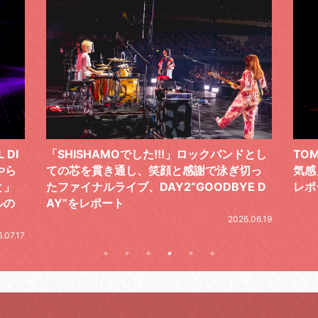
ドとし
TOMOO、３台の鍵盤で「6月から7月の空
筋肉
切っ
気感」を鮮やかに描いた、FC限定ライブを
の日
E D
レポート
とし
の拍
2026.07.17
.06.19