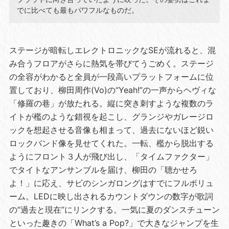
でに比べても最もパワフルなものだ。
ステージが暗転しエレクトロニックなSEが流れると、混
み合うフロアがさらに熱気を帯びてうごめく。ステージ
の全容がわかると全員が一段高いプラットフォームに位
置しており、柳田周作(Vo)の“Yeah!”の一声からヘヴィな
「修羅の巷」が放たれる。縦に突き刺すような複数のラ
イトが檻のような錯視を起こし、グランジやガレージロ
ックを想起させる音像も相まって、過去にないほど鋭い
ロックバンド像を見せてくれた。一転、檻から脱出する
ようにフロント３人が飛び出し、「タイムファクター」
でタイトなアンサンブルを届け、柳田の「聴かせろ
よ！」に応え、サビのシンガロングはすでにフルボリュ
ーム。LEDに映し出されるカウントダウンの数字が歌詞
の“過去と現在”にリンクする。一気に夏のダンスチューン
といった趣きの「What’s a Pop?」で大きなジャンプを生