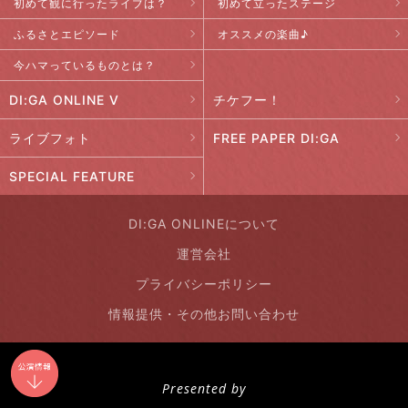
初めて観に行ったライブは？
初めて立ったステージ
ふるさとエピソード
オススメの楽曲♪
今ハマっているものとは？
DI:GA ONLINE V
チケフー！
ライブフォト
FREE PAPER DI:GA
SPECIAL FEATURE
DI:GA ONLINEについて
運営会社
プライバシーポリシー
情報提供・その他お問い合わせ
Presented by