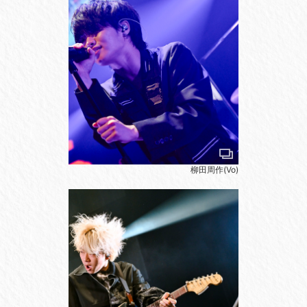
柳田周作(Vo)