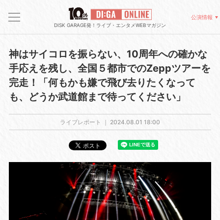
公演情報
DISK GARAGE発！ライブ・エンタメWEBマガジン
神はサイコロを振らない、10周年への確かな
手応えを残し、全国５都市でのZeppツアーを
完走！「何もかも嫌で飛び去りたくなって
も、どうか武道館まで待ってください」
ライブレポート ｜
2024.08.01 18:00