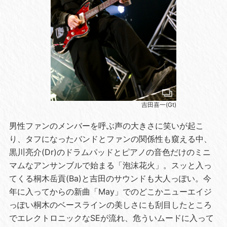
吉田喜一(Gt)
男性ファンのメンバーを呼ぶ声の大きさに笑いが起こ
り、タフになったバンドとファンの関係性も窺える中、
黒川亮介(Dr)のドラムパッドとピアノの音色だけのミニ
マムなアンサンブルで始まる「泡沫花火」。スッと入っ
てくる桐木岳貢(Ba)と吉田のサウンドも大人っぽい。今
年に入ってからの新曲「May」でのどこかニューエイジ
っぽい桐木のベースラインの美しさにも刮目したところ
でエレクトロニックなSEが流れ、危ういムードに入って