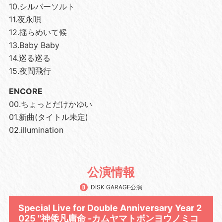
10.シルバーソルト
11.夜永唄
12.揺らめいて候
13.Baby Baby
14.巡る巡る
15.夜間飛行
ENCORE
00.ちょっとだけかゆい
01.新曲(タイトル未定)
02.illumination
公演情報
DISK GARAGE公演
Special Live for Double Anniversary Year 2
025 "神倭凡庸命 -カムヤマトボンヨウノミコ