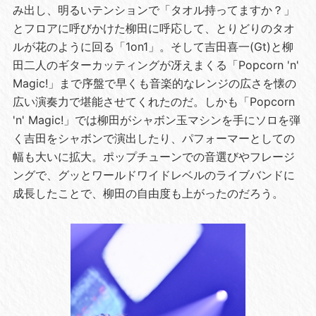
み出し、明るいテンションで「タオル持ってますか？」
とフロアに呼びかけた柳田に呼応して、とりどりのタオ
ルが花のように回る「1on1」。そして吉田喜一(Gt)と柳
田二人のギターカッティングが冴えまくる「Popcorn 'n'
Magic!」まで序盤で早くも音楽的なレンジの広さを懐の
広い演奏力で堪能させてくれたのだ。しかも「Popcorn
'n' Magic!」では柳田がシャボン玉マシンを手にソロを弾
く吉田をシャボンで演出したり、パフォーマーとしての
幅も大いに拡大。ポップチューンでの音選びやフレージ
ングで、グッとワールドワイドレベルのライブバンドに
成長したことで、柳田の自由度も上がったのだろう。