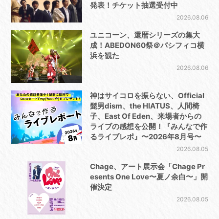
発表！チケット抽選受付中
2026.08.06
ユニコーン、還暦シリーズの集大
成！ABEDON60祭＠パシフィコ横
浜を観た
2026.08.06
神はサイコロを振らない、Official
髭男dism、the HIATUS、人間椅
子、East Of Eden、来場者からの
ライブの感想を公開！『みんなで作
るライブレポ』〜2026年8月号〜
2026.08.05
Chage、アート展示会「Chage Pr
esents One Love〜夏ノ余白〜」開
催決定
2026.08.05