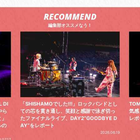
RECOMMEND
編集部オススメなう！
 DI
「SHISHAMOでした!!!」ロックバンドとし
TO
やら
ての芯を貫き通し、笑顔と感謝で泳ぎ切っ
気感
と」
たファイナルライブ、DAY2“GOODBYE D
レポ
ルの
AY”をレポート
2026.06.19
.07.17