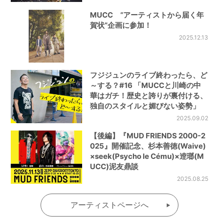
MUCC “アーティストから届く年
賀状”企画に参加！
2025.12.13
フジジュンのライブ終わったら、ど
～する？#16 「MUCCと川崎の中
華はガチ！歴史と誇りが裏付ける、
独自のスタイルと媚びない姿勢」
2025.09.02
【後編】『MUD FRIENDS 2000-2
025』開催記念、杉本善徳(Waive)
×seek(Psycho le Cému)×逹瑯(M
UCC)泥友鼎談
2025.08.25
アーティストページへ