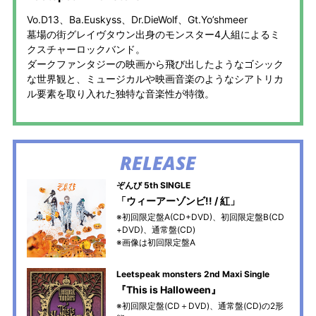
Vo.D13、Ba.Euskyss、Dr.DieWolf、Gt.Yo’shmeer
墓場の街グレイヴタウン出身のモンスター4人組によるミ
クスチャーロックバンド。
ダークファンタジーの映画から飛び出したようなゴシック
な世界観と、ミュージカルや映画音楽のようなシアトリカ
ル要素を取り入れた独特な音楽性が特徴。
RELEASE
ぞんび 5th SINGLE
「ウィーアーゾンビ!! / 紅」
※初回限定盤A(CD+DVD)、初回限定盤B(CD
+DVD)、通常盤(CD)
※画像は初回限定盤A
Leetspeak monsters 2nd Maxi Single
『This is Halloween』
※初回限定盤(CD＋DVD)、通常盤(CD)の2形