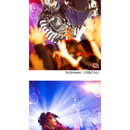
Yo’shmeer（Gt&Cho）