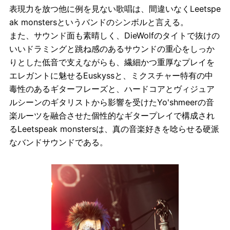
表現力を放つ他に例を見ない歌唱は、間違いなくLeetspe
ak monstersというバンドのシンボルと言える。
また、サウンド面も素晴しく、DieWolfのタイトで抜けの
いいドラミングと跳ね感のあるサウンドの重心をしっか
りとした低音で支えながらも、繊細かつ重厚なプレイを
エレガントに魅せるEuskyssと、ミクスチャー特有の中
毒性のあるギターフレーズと、ハードコアとヴィジュア
ルシーンのギタリストから影響を受けたYo'shmeerの音
楽ルーツを融合させた個性的なギタープレイで構成され
るLeetspeak monstersは、真の音楽好きを唸らせる硬派
なバンドサウンドである。