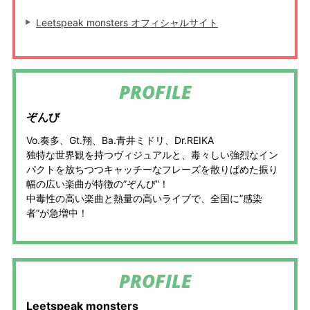
Leetspeak monsters オフィシャルサイト
PROFILE
ぞんび
Vo.奏多、Gt.翔、Ba.青井ミドリ、Dr.REIKA
独特な世界観を持つヴィジュアルと、毒々しい強烈なイン
パクトを放ちつつキャッチーなフレーズを散りばめた振り
幅の広い楽曲が特徴の”ぞんび”！
中毒性の高い楽曲と熱量の高いライブで、全国に”感染
者”が急増中！
PROFILE
Leetspeak monsters