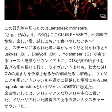
この日先陣を切ったのはLeetspeak monsters。
“さぁ、始めよう。今宵はここCLUB PHASEで、不気味で
愉快、楽しい宴、試しにおいで食べやしないさ〜”
と、ステージに張られた黒い幕がゆっくりと開かれるとE
uskyss（B）、DieWolf（Dr）、Yo'shmeer（G）が奏で
るゴースト感漂うサウンドの上に、D13が宴の始まりを
告げる唄を載せて行く。ライヴというよりも、壮大なSH
OWの始まりを予感させるその確固たる世界観は、ヴィジ
ュアル系というジャンルを遥かに超越した場所にあるLee
tspeak monstersというジャンルの確立に思えた。
楽曲性としては、メロディアスな歌メロを中心に置い
た、メリハリの利いた説得力のある力強いミクスチャー
サウンドだ。