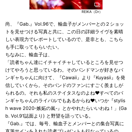
REIKA（Dr）
尚、『Gab.』Vol.96で、輸血子がメンバーとの２ショッ
トを見せつける写真と共に、この日の詳細ライヴを素晴
しい表現力でレポートしているので、是非とも、こちら
も手に取ってもらいたい。
ちなみに、輸血子は、
「読者ちゃん達にイチャイチャしているところを見せつ
けてやろうと思っているわ。そのバンドマンが好きなバ
ンギャちゃんに向けて、『Cawaii』より『Kuyasii』を発
信していくから。そのバンドのファンにすごく羨ましが
られるの。それも私のステイタスなのよね♥すべてのバ
ンギャちゃんのライバルでもあるからね♥いつか『stylis
h wave 2020-嫉妬の嵐-』とかやれたらいいわね！」(Ga
b. Vol.91誌面より) と野望を語っている。
『Gab.』では、毎号、輸血子とメンバーとの集合写真に
直筆サインを入れた読者プレゼントも行なっているの