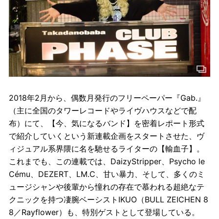
2018年2月から、偶数月発行のフリーペーパー『Gab.』
（主に全国のタワーレコードやライヴハウスなどで配
布）にて、【今、気になるバンド】を密着レポート形式
で紹介していくという新連載企画をスタートさせた、ヴ
ィジュアル系界隈に名を馳せるライターの【輸血子】。
これまでも、この連載では、DaizyStripper、Psycho le
Cému、DEZERT、LM.C、甘い暴力、そして、多くのミ
ュージシャンや後輩から憧れの存在で慕われる超絶なテ
クニックを持つ凄腕ベーシストIKUO（BULL ZEICHEN 8
8／Rayflower）も、特別ゲストとして登場している。