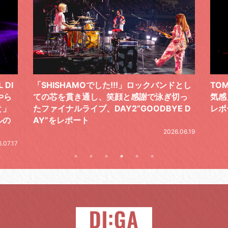
ドとし
TOMOO、３台の鍵盤で「6月から7月の空
筋肉
切っ
気感」を鮮やかに描いた、FC限定ライブを
の日
E D
レポート
とし
の拍
2026.07.17
.06.19