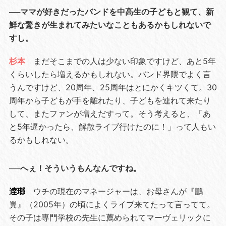
──ママが好きだったバンドを中高生の子どもと観て、新
鮮な驚きが生まれてみたいなこともあるかもしれないで
すし。
杉本
まだそこまでの人は少ない印象ですけど、あと5年
くらいしたら増えるかもしれない。バンド界隈でよく言
うんですけど、20周年、25周年はとにかくキツくて。30
周年から子どもが手を離れたり、子どもを連れて来たり
して、またファンが増えだすって。そう考えると、「あ
と5年遅かったら、解散ライブ行けたのに！」って人もい
るかもしれない。
──へぇ！そういうもんなんですね。
逹瑯
ウチの現在のマネージャーは、お母さんが『鵬
翼』（2005年）の頃によくライブ来てたって言ってて。
その子は専門学校の先生に薦められてマーヴェリックに