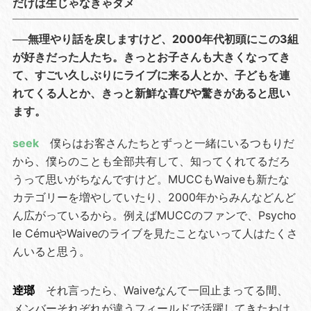
だけは生じゃなきゃダメ
──無理やり話を戻しますけど、2000年代初頭にこの3組
が好きだった人たち。きっとお子さんも大きくなってき
て、すごい久しぶりにライブに来る人とか、子どもを連
れてくる人とか、きっと新鮮な喜びや驚きがあると思い
ます。
seek
僕らはお客さんたちとずっと一緒にいるつもりだ
から、僕らのことも全部共有して、知ってくれてるだろ
うって思いがちなんですけど。MUCCもWaiveも新たな
カテゴリーを増やしていたり、2000年からみんなどんど
ん広がっているから。例えばMUCCのファンで、Psycho
le CémuやWaiveのライブを見たことないって人はたくさ
んいると思う。
逹瑯
それ言ったら、Waiveなんて一回止まってる間、
メンバーそれぞれが違うフィールドで活躍してきたわけ