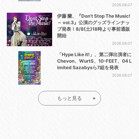
2026.08.07
伊藤 蘭、『Don’t Stop The Music!
～ vol.3』公演のグッズラインナッ
プ発表！8/8(土)18時より事前通販
開始
2026.08.07
「Hype Like it!」、第二弾出演者に
Chevon、WurtS、10-FEET、04 L
imited Sazabysら7組を発表
2026.08.07
もっと見る