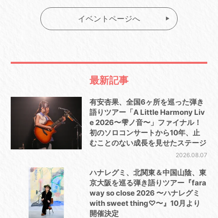
イベントページへ
最新記事
有安杏果、全国6ヶ所を巡った弾き
語りツアー「A Little Harmony Liv
e 2026〜雫ノ音〜」ファイナル！
初のソロコンサートから10年、止
むことのない成長を見せたステージ
2026.08.07
ハナレグミ、北関東＆中国山陰、東
京大阪を巡る弾き語りツアー『fara
way so close 2026 〜ハナレグミ
with sweet thing♡〜』10月より
開催決定