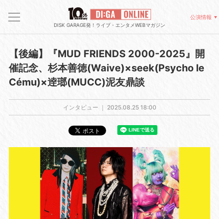
公演情報
DISK GARAGE発！ライブ・エンタメWEBマガジン
【後編】『MUD FRIENDS 2000-2025』開
催記念、杉本善徳(Waive)×seek(Psycho le
Cému)×逹瑯(MUCC)泥友鼎談
インタビュー ｜
2025.08.25 18:00