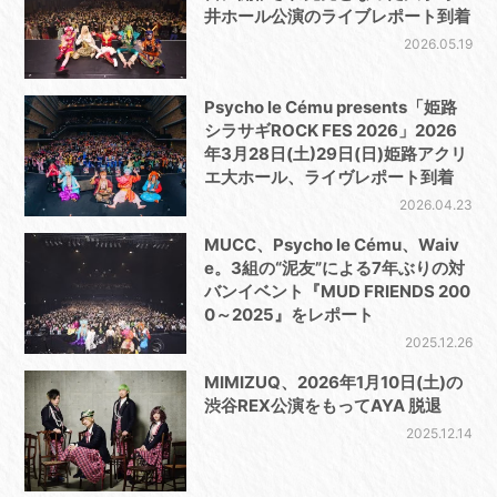
井ホール公演のライブレポート到着
2026.05.19
Psycho le Cému presents「姫路
シラサギROCK FES 2026」2026
年3月28日(土)29日(日)姫路アクリ
エ大ホール、ライヴレポート到着
2026.04.23
MUCC、Psycho le Cému、Waiv
e。3組の“泥友”による7年ぶりの対
バンイベント『MUD FRIENDS 200
0～2025』をレポート
2025.12.26
MIMIZUQ、2026年1月10日(土)の
渋谷REX公演をもってAYA 脱退
2025.12.14