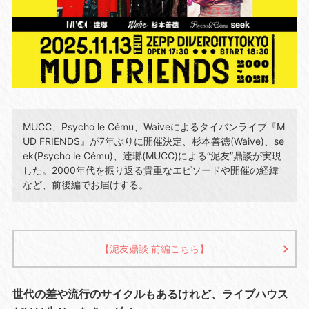
MUCC、Psycho le Cému、Waiveによるタイバンライブ『M
UD FRIENDS』が7年ぶりに開催決定、杉本善徳(Waive)、se
ek(Psycho le Cému)、逹瑯(MUCC)による“泥友”鼎談が実現
した。2000年代を振り返る貴重なエピソードや開催の経緯
など、前後編でお届けする。
【泥友鼎談 前編こちら】
世代の差や流行のサイクルもあるけれど、ライブハウス