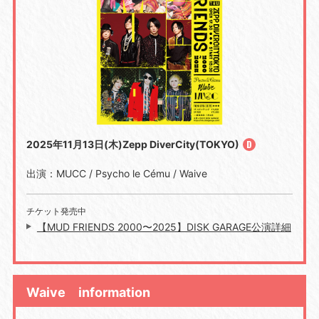
2025年11月13日(木)Zepp DiverCity(TOKYO)
出演：MUCC / Psycho le Cému / Waive
チケット発売中
【MUD FRIENDS 2000〜2025】DISK GARAGE公演詳細
Waive information