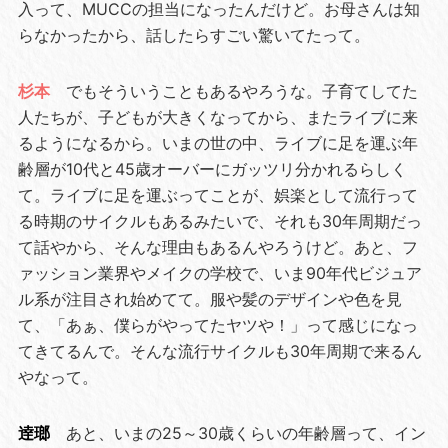
入って、MUCCの担当になったんだけど。お母さんは知
らなかったから、話したらすごい驚いてたって。
杉本
でもそういうこともあるやろうな。子育てしてた
人たちが、子どもが大きくなってから、またライブに来
るようになるから。いまの世の中、ライブに足を運ぶ年
齢層が10代と45歳オーバーにガッツリ分かれるらしく
て。ライブに足を運ぶってことが、娯楽として流行って
る時期のサイクルもあるみたいで、それも30年周期だっ
て話やから、そんな理由もあるんやろうけど。あと、フ
ァッション業界やメイクの学校で、いま90年代ビジュア
ル系が注目され始めてて。服や髪のデザインや色を見
て、「あぁ、僕らがやってたヤツや！」って感じになっ
てきてるんで。そんな流行サイクルも30年周期で来るん
やなって。
逹瑯
あと、いまの25～30歳くらいの年齢層って、イン