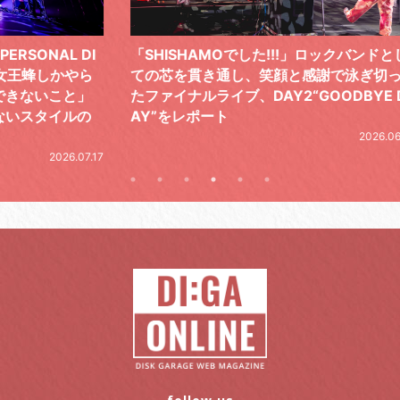
 DI
「SHISHAMOでした!!!」ロックバンドとし
TO
やら
ての芯を貫き通し、笑顔と感謝で泳ぎ切っ
気感
と」
たファイナルライブ、DAY2“GOODBYE D
レポ
ルの
AY”をレポート
2026.06.19
.07.17