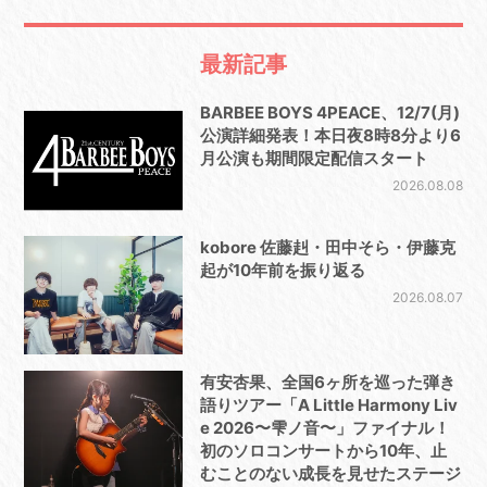
最新記事
BARBEE BOYS 4PEACE、12/7(月)
公演詳細発表！本日夜8時8分より6
月公演も期間限定配信スタート
2026.08.08
kobore 佐藤赳・田中そら・伊藤克
起が10年前を振り返る
2026.08.07
有安杏果、全国6ヶ所を巡った弾き
語りツアー「A Little Harmony Liv
e 2026〜雫ノ音〜」ファイナル！
初のソロコンサートから10年、止
むことのない成長を見せたステージ