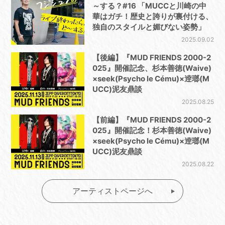
～する？#16 「MUCCと川崎の中
華はガチ！歴史と誇りが裏付ける、
独自のスタイルと媚びない姿勢」
2025.09.02
【後編】『MUD FRIENDS 2000-2
025』開催記念、杉本善徳(Waive)
×seek(Psycho le Cému)×逹瑯(M
UCC)泥友鼎談
2025.08.25
【前編】『MUD FRIENDS 2000-2
025』開催記念！杉本善徳(Waive)
×seek(Psycho le Cému)×逹瑯(M
UCC)泥友鼎談
2025.08.22
アーティストページへ