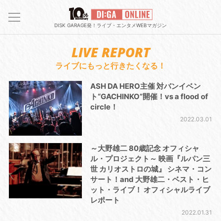
DISK GARAGE発！ライブ・エンタメWEBマガジン
LIVE REPORT
ライブにもっと行きたくなる！
ASH DA HERO主催 対バンイベン
ト“GACHINKO”開催！vs a flood of
circle！
2022.03.01
～大野雄二 80歳記念 オフィシャ
ル・プロジェクト～ 映画『ルパン三
世 カリオストロの城』 シネマ・コン
サート！and 大野雄二・ベスト・ヒ
ット・ライブ！ オフィシャルライブ
レポート
2022.01.31