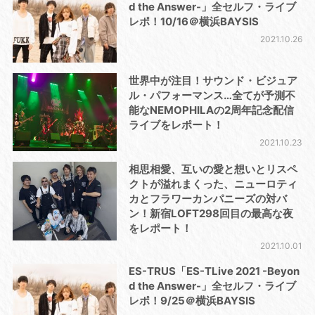
d the Answer-」全セルフ・ライブ
レポ！10/16＠横浜BAYSIS
2021.10.26
世界中が注目！サウンド・ビジュア
ル・パフォーマンス…全てが予測不
能なNEMOPHILAの2周年記念配信
ライブをレポート！
2021.10.23
相思相愛、互いの愛と想いとリスペ
クトが溢れまくった、ニューロティ
カとフラワーカンパニーズの対バ
ン！新宿LOFT298回目の最高な夜
をレポート！
2021.10.01
ES-TRUS「ES-TLive 2021 -Beyon
d the Answer-」全セルフ・ライブ
レポ！9/25＠横浜BAYSIS