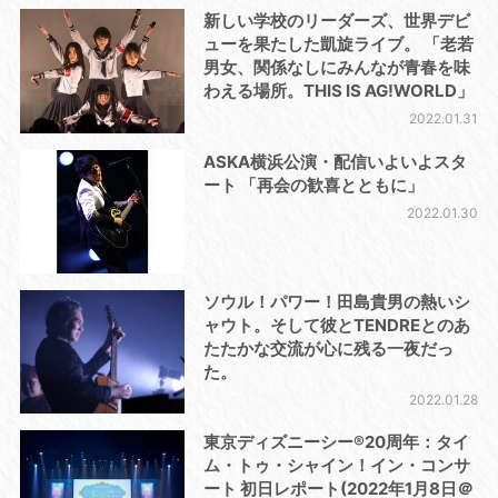
新しい学校のリーダーズ、世界デビ
ューを果たした凱旋ライブ。 「老若
男女、関係なしにみんなが青春を味
わえる場所。THIS IS AG!WORLD」
2022.01.31
ASKA横浜公演・配信いよいよスタ
ート 「再会の歓喜とともに」
2022.01.30
ソウル！パワー！田島貴男の熱いシ
ャウト。そして彼とTENDREとのあ
たたかな交流が心に残る一夜だっ
た。
2022.01.28
東京ディズニーシー®20周年：タイ
ム・トゥ・シャイン！イン・コンサ
ート 初日レポート(2022年1月8日＠