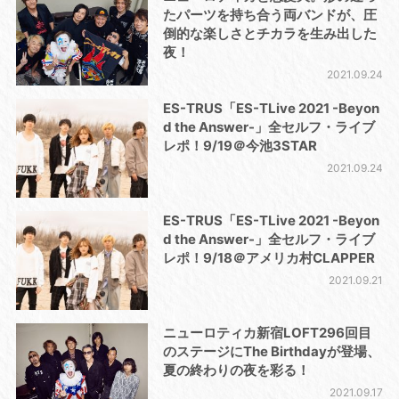
たパーツを持ち合う両バンドが、圧
倒的な楽しさとチカラを生み出した
夜！
2021.09.24
ES-TRUS「ES-TLive 2021 -Beyon
d the Answer-」全セルフ・ライブ
レポ！9/19＠今池3STAR
2021.09.24
ES-TRUS「ES-TLive 2021 -Beyon
d the Answer-」全セルフ・ライブ
レポ！9/18＠アメリカ村CLAPPER
2021.09.21
ニューロティカ新宿LOFT296回目
のステージにThe Birthdayが登場、
夏の終わりの夜を彩る！
2021.09.17