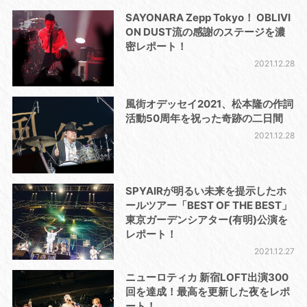
SAYONARA Zepp Tokyo！ OBLIVI
ON DUST流の感謝のステージを濃
密レポート！
2021.12.28
風街オデッセイ2021、松本隆の作詞
活動50周年を祝った奇跡の二日間
2021.12.28
SPYAIRが明るい未来を提示したホ
ールツアー「BEST OF THE BEST」
東京ガーデンシアター(有明)公演を
レポート！
2021.12.27
ニューロティカ 新宿LOFT出演300
回を達成！最高を更新した夜をレポ
ート！