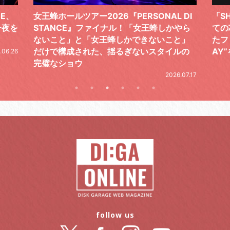
 DI
「SHISHAMOでした!!!」ロックバンドとし
TO
やら
ての芯を貫き通し、笑顔と感謝で泳ぎ切っ
気感
と」
たファイナルライブ、DAY2“GOODBYE D
レポ
ルの
AY”をレポート
2026.06.19
.07.17
follow us