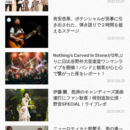
2021.10.01
有安杏果、ポテンシャルが見事に引
き出された、弾き語りで２時間を超
えるステージ
2021.10.01
Nothing’s Carved In Stoneが2年ぶ
りに日比谷野外大音楽堂ワンマンラ
イブを開催！バンドと観客が心と心
で繋がった夜をレポート！
2021.09.29
伊藤 蘭、怒涛のキャンディーズ楽曲
連打にファン歓喜！特別追加公演・
野音SPECIAL！ライブレポ
2021.09.27
ニューロティカと怒髪天。形の違っ