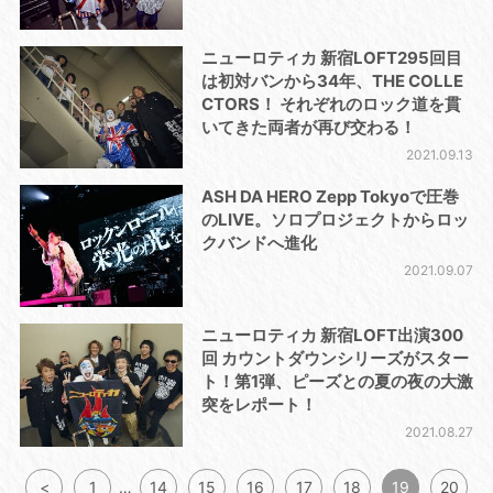
ニューロティカ 新宿LOFT295回目
は初対バンから34年、THE COLLE
CTORS！ それぞれのロック道を貫
いてきた両者が再び交わる！
2021.09.13
ASH DA HERO Zepp Tokyoで圧巻
のLIVE。ソロプロジェクトからロッ
クバンドへ進化
2021.09.07
ニューロティカ 新宿LOFT出演300
回 カウントダウンシリーズがスター
ト！第1弾、ピーズとの夏の夜の大激
突をレポート！
2021.08.27
<
1
…
14
15
16
17
18
19
20