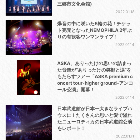
三郷市文化会館)
2022.01.18
爆音の中に咲いた5輪の花！チケッ
ト完売となったNEMOPHILA 2年ぶ
りの有観客ワンマンライブ！
2022.01.14
ASKA、ありったけの思いの詰まっ
た音楽が“ありったけの笑顔と涙”を
もたらすツアー「ASKA premium c
oncert tour-higher ground-アンコ
ール公演」開幕！
2022.01.14
日本武道館が日本一大きなライブハ
ウスに！たくさんの思いと愛で溢れ
たニューロティカの日本武道館公演
をレポート！
2022.01.11