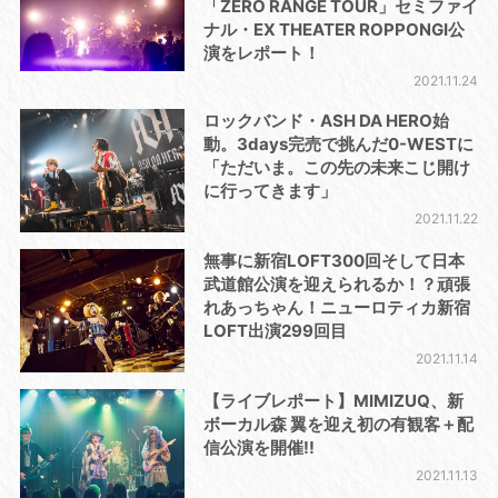
「ZERO RANGE TOUR」セミファイ
ナル・EX THEATER ROPPONGI公
演をレポート！
2021.11.24
ロックバンド・ASH DA HERO始
動。3days完売で挑んだ0-WESTに
「ただいま。この先の未来こじ開け
に行ってきます」
2021.11.22
無事に新宿LOFT300回そして日本
武道館公演を迎えられるか！？頑張
れあっちゃん！ニューロティカ新宿
LOFT出演299回目
2021.11.14
【ライブレポート】MIMIZUQ、新
ボーカル森 翼を迎え初の有観客＋配
信公演を開催!!
2021.11.13