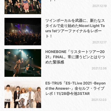
2021.12.19
ツインボーカルを武器に、新たなス
タイルで走り始めたNicori Light To
urs 1stツアーファイナルをレポー
ト！
2021.12.17
HONEBONE「リスタートツアー20
21」FINAL。常に漂うピンとはりつ
めた緊張感
2021.12.06
ES-TRUS「ES-TLive 2021 -Beyon
d the Answer-」全セルフ・ライブ
レポ！11/28@今池3STAR
2021.12.03