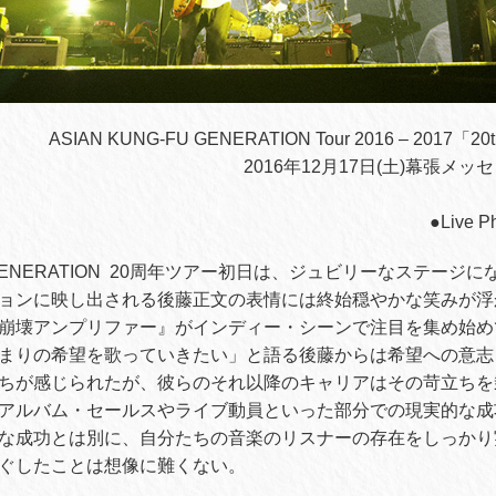
ASIAN KUNG-FU GENERATION Tour 2016 – 2017「20th 
2016年12月17日(土)幕張メ
●Live 
FU GENERATION 20周年ツアー初日は、ジュビリーなステージ
ョンに映し出される後藤正文の表情には終始穏やかな笑みが浮か
崩壊アンプリファー』がインディー・シーンで注目を集め始め
まりの希望を歌っていきたい」と語る後藤からは希望への意志
ちが感じられたが、彼らのそれ以降のキャリアはその苛立ちを
アルバム・セールスやライブ動員といった部分での現実的な成
な成功とは別に、自分たちの音楽のリスナーの存在をしっかり
ぐしたことは想像に難くない。