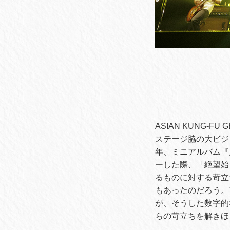
ASIAN KUNG-
ステージ脇の大ビジ
年、ミニアルバム『
ーした際、「絶望始
るものに対する苛立
もあったのだろう。
が、そうした数字的
らの苛立ちを解きほ