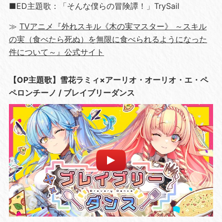
■ED主題歌：「そんな僕らの冒険譚！」TrySail
≫
TVアニメ『外れスキル《木の実マスター》 ～スキル
の実（食べたら死ぬ）を無限に食べられるようになった
件について～』公式サイト
【OP主題歌】雪花ラミィ×アーリオ・オーリオ・エ・ペ
ペロンチーノ / ブレイブリーダンス