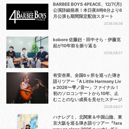
BARBEE BOYS 4PEACE、12/7(月)
公演詳細発表！本日夜8時8分より6
月公演も期間限定配信スタート
2026.08.08
kobore 佐藤赳・田中そら・伊藤克
起が10年前を振り返る
2026.08.07
有安杏果、全国6ヶ所を巡った弾き
語りツアー「A Little Harmony Liv
e 2026〜雫ノ音〜」ファイナル！
初のソロコンサートから10年、止
むことのない成長を見せたステージ
2026.08.07
ハナレグミ、北関東＆中国山陰、東
京大阪を巡る弾き語りツアー『fara