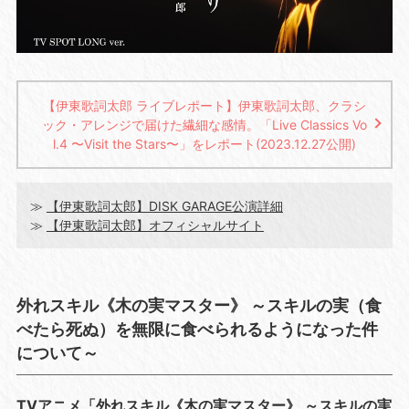
【伊東歌詞太郎 ライブレポート】伊東歌詞太郎、クラシ
ック・アレンジで届けた繊細な感情。「Live Classics Vo
l.4 〜Visit the Stars〜」をレポート(2023.12.27公開)
≫
【伊東歌詞太郎】DISK GARAGE公演詳細
≫
【伊東歌詞太郎】オフィシャルサイト
外れスキル《木の実マスター》 ～スキルの実（食
べたら死ぬ）を無限に食べられるようになった件
について～
TVアニメ「外れスキル《木の実マスター》 ～スキルの実