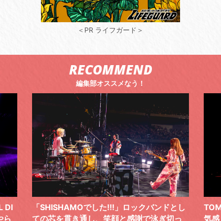
＜PR ライフガード＞
RECOMMEND
編集部オススメなう！
ドとし
TOMOO、３台の鍵盤で「6月から7月の空
筋
切っ
気感」を鮮やかに描いた、FC限定ライブを
の日