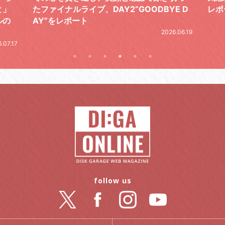
E D
レポート
と
の
2026.07.17
26.06.19
follow us