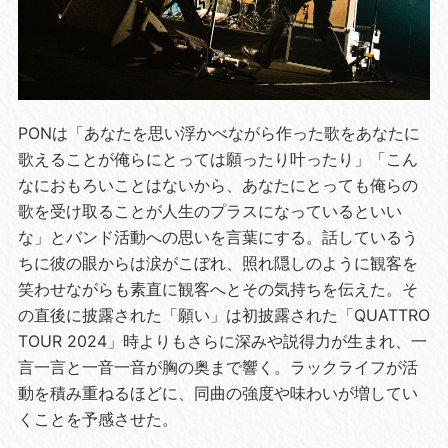
PONは「あなたを思い浮かべながら作った歌をあなたに
歌えることが俺らにとっては願ったり叶ったり」「こん
なにおもろいことはないから、あなたにとっても俺らの
歌を受け取ることが人生のプラスになっているといい
な」とバンド活動への思いを言葉にする。話しているう
ちに彼の眼からは涙がこぼれ、照れ隠しのように観客を
笑わせながらも素直に観客へとその気持ちを伝えた。そ
の直後に披露された「願い」は初披露された「QUATTRO
TOUR 2024」時よりもさらに深みや説得力が生まれ、一
言一言と一音一音が胸の奥まで響く。ラックライフが活
動を積み重ねるほどに、同曲の強度や味わいが増してい
くことを予感させた。