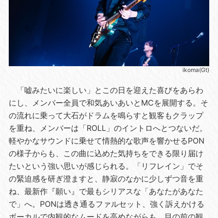
ikoma(Gt)
「嘘みたいに楽しい」とこの日を迎えた喜びをあらわ
にし、メンバー全員で和気あいあいとMCを展開する。そ
の流れに乗って大石がドラムを鳴らすと観客もクラップ
を重ね、メンバーは「ROLL」のイントロへとつないだ。
軽やかなサウンドに乗せて情熱的な歌声を響かせるPON
の様子からも、この曲に込めた気持ちをできる限り届け
たいという強い思いが感じられる。「リフレイン」でそ
の緊迫感を研ぎ澄ますと、静寂のなかに少しずつ音を重
ね、最新作『願い』で最もシリアスな「あなたがあなた
で」へ。PONは透き通るファルセット、強く訴えかける
ボーカルで内観的なムードを高めながらも、目の前の観