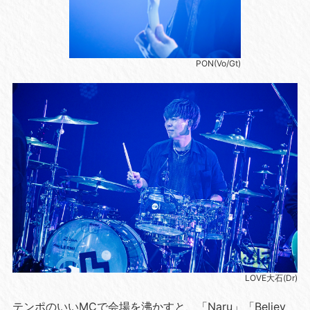
PON(Vo/Gt)
LOVE大石(Dr)
テンポのいいMCで会場を沸かすと、「Naru」「Believ