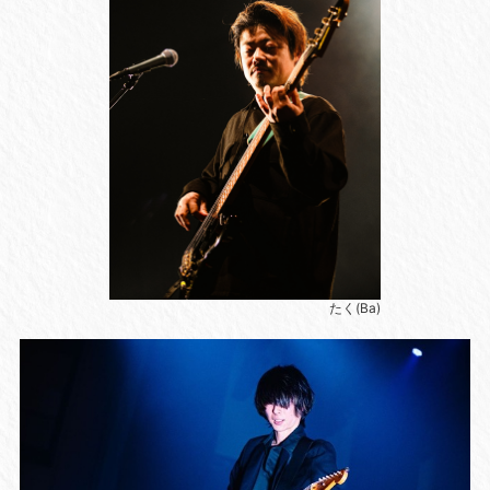
たく(Ba)