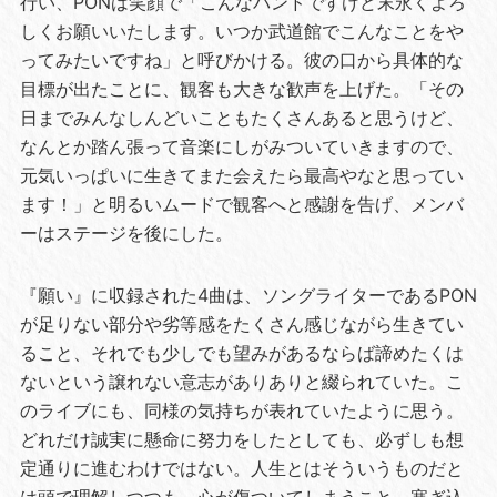
行い、PONは笑顔で「こんなバンドですけど末永くよろ
しくお願いいたします。いつか武道館でこんなことをや
ってみたいですね」と呼びかける。彼の口から具体的な
目標が出たことに、観客も大きな歓声を上げた。「その
日までみんなしんどいこともたくさんあると思うけど、
なんとか踏ん張って音楽にしがみついていきますので、
元気いっぱいに生きてまた会えたら最高やなと思ってい
ます！」と明るいムードで観客へと感謝を告げ、メンバ
ーはステージを後にした。
『願い』に収録された4曲は、ソングライターであるPON
が足りない部分や劣等感をたくさん感じながら生きてい
ること、それでも少しでも望みがあるならば諦めたくは
ないという譲れない意志がありありと綴られていた。こ
のライブにも、同様の気持ちが表れていたように思う。
どれだけ誠実に懸命に努力をしたとしても、必ずしも想
定通りに進むわけではない。人生とはそういうものだと