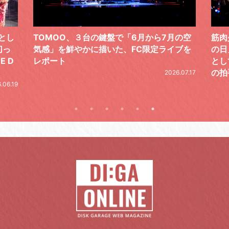
少女帯、恒例の周年記念ライブ「#筋少
黒夢が「THE PERF
。今年は“「幻と想」5 LIVE”のFINAL
銘打ったアリーナ
て開催。天井知らずのステージに万雷
一無二の存在であ
手。秋ツアーも発表
た初日公演をレポ
2026.07.17