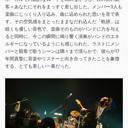
客＝あなたにそれをまっすぐ差し出した。メンバー3人も
楽曲にじっくり入り込み、曲に込められた思いを音で表
す。その空気感をまとったままなだれ込んだ「軌跡」は
鋭くも優しい音色で、楽曲そのものがバンドに力を与え
ると同時に、今この瞬間に鳴り響く演奏がバンドのエネ
ルギーになっているようにも感じられた。ラストにメン
バーと観客で歌うシーンは隅々まで清らかで、彼らが17
年間真摯に音楽やリスナーと向き合ってきたことを象徴
する、とても美しい一幕だった。