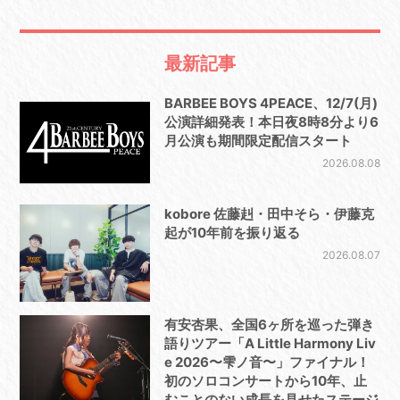
最新記事
BARBEE BOYS 4PEACE、12/7(月)
公演詳細発表！本日夜8時8分より6
月公演も期間限定配信スタート
2026.08.08
kobore 佐藤赳・田中そら・伊藤克
起が10年前を振り返る
2026.08.07
有安杏果、全国6ヶ所を巡った弾き
語りツアー「A Little Harmony Liv
e 2026〜雫ノ音〜」ファイナル！
初のソロコンサートから10年、止
むことのない成長を見せたステージ