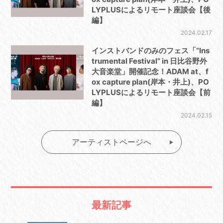
LYPLUSによるリモート座談会【後
編】
2024.02.17
インストバンドのみのフェス「”Ins
trumental Festival” in 日比谷野外
大音楽堂」開催記念！ADAM at、f
ox capture plan(岸本・井上)、PO
LYPLUSによるリモート座談会【前
編】
2024.02.15
アーティストページへ
最新記事