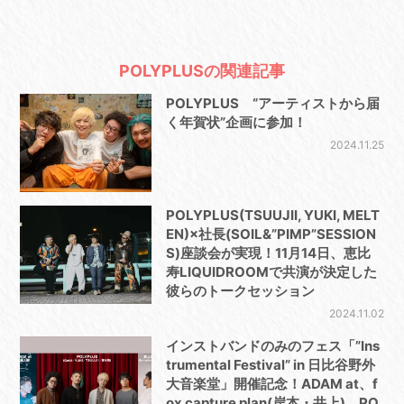
POLYPLUSの関連記事
POLYPLUS “アーティストから届
く年賀状”企画に参加！
2024.11.25
POLYPLUS(TSUUJII, YUKI, MELT
EN)×社長(SOIL&”PIMP”SESSION
S)座談会が実現！11月14日、恵比
寿LIQUIDROOMで共演が決定した
彼らのトークセッション
2024.11.02
インストバンドのみのフェス「”Ins
trumental Festival” in 日比谷野外
大音楽堂」開催記念！ADAM at、f
ox capture plan(岸本・井上)、PO