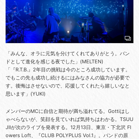
「みんな、オラに元気を分けてくれてありがとう。バン
ドとして進化を感じる夜でした」(MELTEN)
「『R.T.B.』2年目の挑戦は今のところ成功しています。
でもこの先も成功し続けるにはみなさんの協力が必要で
す。後悔はさせないので、応援してくれたら嬉しいなと
思います」(YUKI)
メンバーのMCに自信と期待が満ち溢れてる。Gottiはし
ゃべらないが、笑顔を見ていれば気持ちはわかる。TSUU
JIIが次のライブを発表する。12月13日、東京・下北沢 Fl
owers Loft、『CLUB POLYPLUS Vol.1』。バンドの原