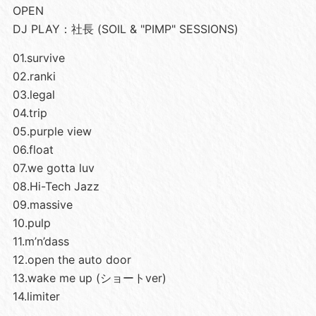
OPEN
DJ PLAY：社長 (SOIL & "PIMP" SESSIONS)
01.survive
02.ranki
03.legal
04.trip
05.purple view
06.float
07.we gotta luv
08.Hi-Tech Jazz
09.massive
10.pulp
11.m’n’dass
12.open the auto door
13.wake me up (ショートver)
14.limiter