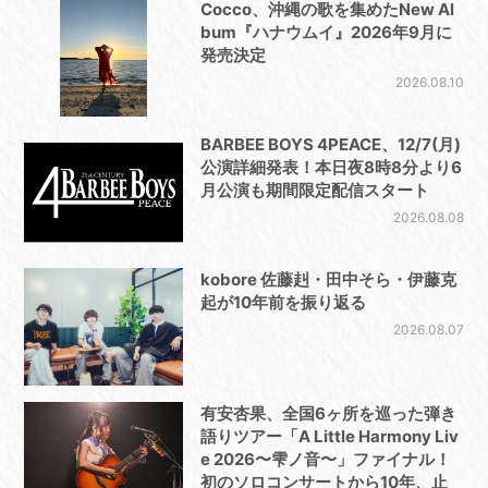
Cocco、沖縄の歌を集めたNew Al
bum『ハナウムイ』2026年9月に
発売決定
2026.08.10
BARBEE BOYS 4PEACE、12/7(月)
公演詳細発表！本日夜8時8分より6
月公演も期間限定配信スタート
2026.08.08
kobore 佐藤赳・田中そら・伊藤克
起が10年前を振り返る
2026.08.07
有安杏果、全国6ヶ所を巡った弾き
語りツアー「A Little Harmony Liv
e 2026〜雫ノ音〜」ファイナル！
初のソロコンサートから10年、止