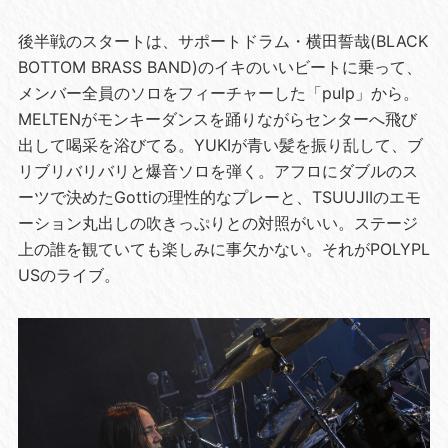
後半戦のスタートは、サポートドラム・横田誓哉(BLACK
BOTTOM BRASS BAND)のイキのいいビートに乗って、
メンバー全員のソロをフィーチャーした「pulp」から。
MELTENがモンキーダンスを踊りながらセンターへ飛び
出して喝采を浴びてる。YUKIが青い髪を振り乱して、ブ
リブリバリバリと爆音ソロを弾く。アフロにダブルのス
ーツで決めたGottiの理性的なプレーと、TSUUJIIのエモ
ーション丸出しの吹きっぷりとの対照がいい。ステージ
上の誰を観ていても楽しみに事欠かない。それがPOLYPL
USのライブ。