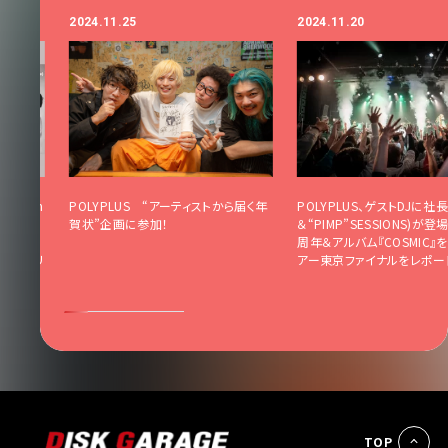
2024.11.25
2024.11.20
strum
POLYPLUS “アーティストから届く年
POLYPLUS、ゲストDJに社長(
谷野外大音楽
賀状”企画に参加！
＆“PIMP”SESSIONS)が登
pture
周年＆アルバム『COSMIC』
USによるリ
アー東京ファイナルをレポー
TOP