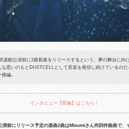
Lは武道館公演前に2曲新曲をリリースするという。夢の舞台に向
な思いのもとDUSTCELLとして音楽を発信し続けているの
ー後編。
インタビュー【前編】はこちら！
公演前にリリース予定の楽曲2曲はMisumiさん作詞作曲曲で、