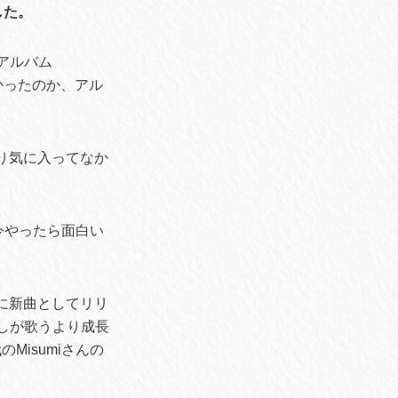
した。
tアルバム
かったのか、アル
り気に入ってなか
今やったら面白い
に新曲としてリリ
しが歌うより成長
isumiさんの