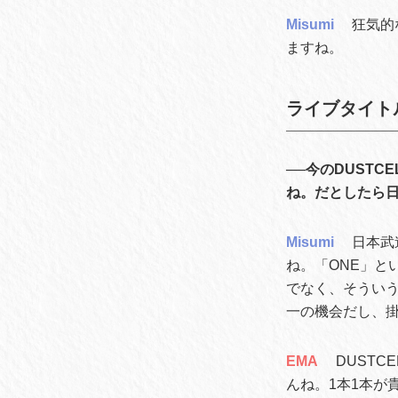
Misumi
狂気的
ますね。
ライブタイト
──今のDUST
ね。だとしたら
Misumi
日本武
ね。「ONE」と
でなく、そうい
一の機会だし、
EMA
DUST
んね。1本1本が