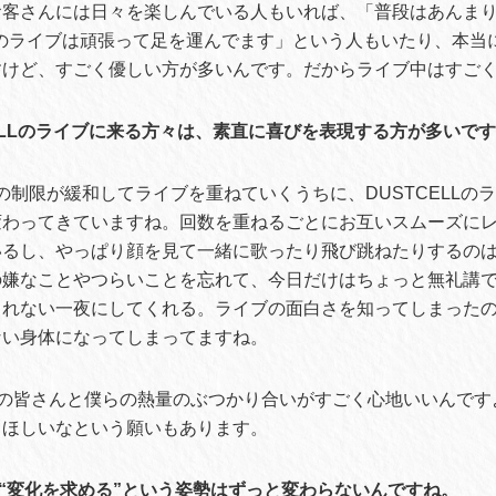
お客さんには日々を楽しんでいる人もいれば、「普段はあんま
LLのライブは頑張って足を運んでます」という人もいたり、本当
すけど、すごく優しい方が多いんです。だからライブ中はすご
CELLのライブに来る方々は、素直に喜びを表現する方が多いで
の制限が緩和してライブを重ねていくうちに、DUSTCELLの
変わってきていますね。回数を重ねるごとにお互いスムーズに
いるし、やっぱり顔を見て一緒に歌ったり飛び跳ねたりするの
の嫌なことやつらいことを忘れて、今日だけはちょっと無礼講
られない一夜にしてくれる。ライブの面白さを知ってしまった
ない身体になってしまってますね。
の皆さんと僕らの熱量のぶつかり合いがすごく心地いいんです
てほしいなという願いもあります。
さんは“変化を求める”という姿勢はずっと変わらないんですね。