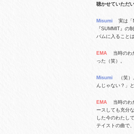
聴かせていただい
Misumi
実は「
『SUMMIT』
バムに入ること
EMA
当時のわ
った（笑）。
Misumi
（笑）
んじゃない？」と
EMA
当時のわ
ースしても充分
した今のわたしで
テイストの曲で