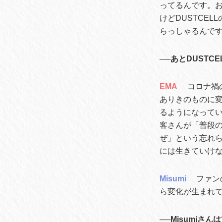
ってるんです。
けどDUSTCE
らっしゃるんで
──あとDUST
EMA
コロナ禍
ありきのものに
るようになって
客さんが「普段
ぜ」という忘れ
には生きていけ
Misumi
ファン
ら変化が生まれ
──Misumi