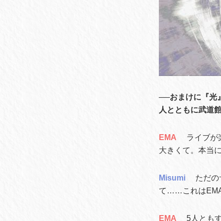
──おまけに『光
人とともに武道
EMA
ライブが
大きくて。本当
Misumi
ただの
て……これはEM
EMA
5人とも