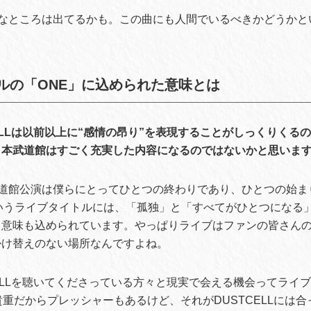
なところは出てるかも。この曲にも人間でいるべきかどうかと
ルの「ONE」に込められた意味とは
CELLは以前以上に“感情の昂り”を表現することがしっくりくる
日本武道館はすごく充実した内容になるのではないかと思いま
道館公演は僕らにとってひとつの終わりであり、ひとつの始ま
いうライブタイトルには、「孤独」と「すべてがひとつになる
う意味も込められています。やっぱりライブはファンの皆さん
掛け替えのない場所なんですよね。
CELLを聴いてくださっている方々と現実で会える機会ってライ
貴重だからプレッシャーもあるけど、それがDUSTCELLには