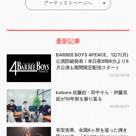
アーティストページへ
最新記事
BARBEE BOYS 4PEACE、12/7(月)
公演詳細発表！本日夜8時8分より6
月公演も期間限定配信スタート
2026.08.08
kobore 佐藤赳・田中そら・伊藤克
起が10年前を振り返る
2026.08.07
有安杏果、全国6ヶ所を巡った弾き