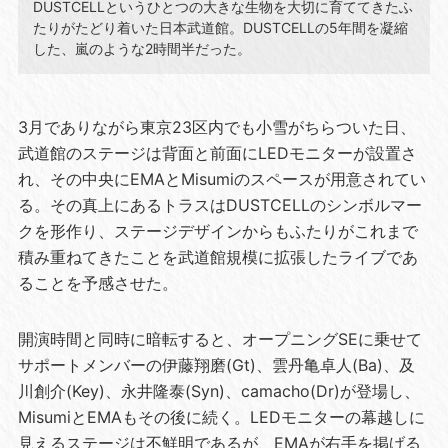
DUSTCELLというひとつの大きな生物を大切に育ててきたふ
たりがたどり着いた日本武道館。DUSTCELLの5年間を凝縮
した、嵐のような2時間半だった。
3月でありながら東京23区内でも小雪がちらついた日、
武道館のステージは背面と前面にLEDモニターが設置さ
れ、その中央にEMAとMisumiのスペースが用意されてい
る。その真上にあるトラスはDUSTCELLのシンボルマー
クを形作り、ステージデザインからもふたりがこれまで
積み重ねてきたことを武道館規模に拡張したライブであ
ることを予感させた。
開演時間と同時に暗転すると、オープニングSEに乗せて
サポートメンバーの伊藤翔磨(Gt)、雲丹亀卓人(Ba)、及
川創介(Key)、永井隆泰(Syn)、camacho(Dr)が登場し、
MisumiとEMAもその後に続く。LEDモニターの幕越しに
見えるステージは不鮮明であるが、EMAが右手を掲げる