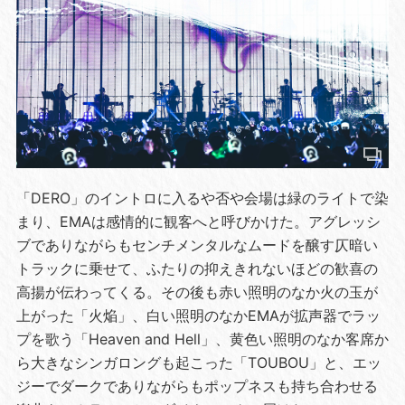
「DERO」のイントロに入るや否や会場は緑のライトで染
まり、EMAは感情的に観客へと呼びかけた。アグレッシ
ブでありながらもセンチメンタルなムードを醸す仄暗い
トラックに乗せて、ふたりの抑えきれないほどの歓喜の
高揚が伝わってくる。その後も赤い照明のなか火の玉が
上がった「火焔」、白い照明のなかEMAが拡声器でラッ
プを歌う「Heaven and Hell」、黄色い照明のなか客席か
ら大きなシンガロングも起こった「TOUBOU」と、エッ
ジーでダークでありながらもポップネスも持ち合わせる