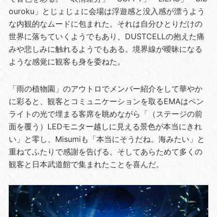
ouroku」とじょじょに会場は浮遊感と没入感が漂うよう
な内観的なムードに包まれた。それは自分ひとりだけの
世界に落ちていくようでもあり、DUSTCELLの抱えた痛
みや悲しみに触れるようでもある。境界線が曖昧になる
ような感覚に観客も身を委ねた。
「雨の植物園」のアウトロでメンバー紹介をして華やか
に彩ると、観客とコミュニケーションを取るEMAはペン
ライトの光で埋まる客席を眺めながら「（ステージの前
面を覆う）LEDモニター越しに見える景色が本当にきれ
い」と零し、Misumiも「本当にそうだね。海みたい」と
重ねてふたりで感謝を告げる。そしてあらためて多くの
観客と日本武道館で集まれたことを喜んだ。