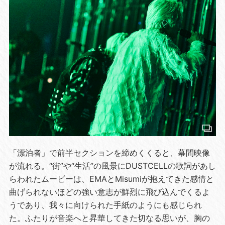
「漂泊者」で前半セクションを締めくくると、幕間映像
が流れる。“街”や“生活”の風景にDUSTCELLの歌詞があし
らわれたムービーは、EMAとMisumiが抱えてきた感情と
曲げられないほどの強い意志が鮮烈に飛び込んでくるよ
うであり、我々に向けられた手紙のようにも感じられ
た。ふたりが音楽へと昇華してきた切なる思いが、胸の