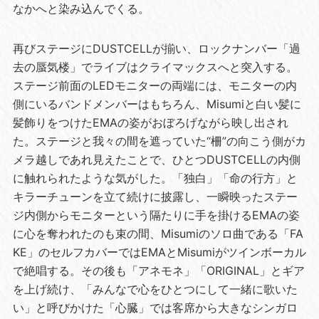
なかへと染み込んでくる。
再びステージにDUSTCELLが揃い、ロックナンバー「過
去の蜃気楼」でライブはクライマックスへと突入する。
ステージ前面のLEDモニターの両端には、モニターの内
側にいるバンドメンバーはもちろん、Misumiと白い髪に
髪飾りをつけたEMAの姿がおぼろげながら映し出され
た。ステージと我々の間を遮っていた“柵”の向こう側がカ
メラ越しであれ見えたことで、ひとつDUSTCELLの内側
に触れられたような気がした。「独白」「命の行方」と
キラーチューンを立て続けに披露し、一瞬映ったステー
ジ内側からモニターという隔たりに手を掛けるEMAの姿
に心を奪われたのも束の間、Misumiのソロ曲である「FA
KE」のセルフカバーではEMAとMisumiがツインボーカル
で絶唱する。その後も「アネモネ」「ORIGINAL」とギア
を上げ続け、「みんなで心をひとつにして一緒に歌いた
い」と呼びかけた「心臓」では客席から大きなシンガロ