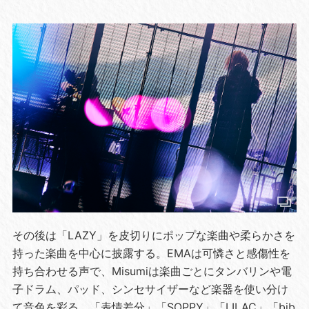
その後は「LAZY」を皮切りにポップな楽曲や柔らかさを
持った楽曲を中心に披露する。EMAは可憐さと感傷性を
持ち合わせる声で、Misumiは楽曲ごとにタンバリンや電
子ドラム、パッド、シンセサイザーなど楽器を使い分け
て音色を彩る。「表情差分」「SOPPY」「LILAC」「bib