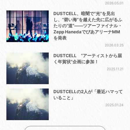
2026.05.01
DUSTCELL、暗闇で“光”を見出
し、“碧い海”を越えた先に広がるふ
たりの“道”――ツアーファイナル・
Zepp HanedaでぴあアリーナMM
を発表
2026.03.25
DUSTCELL “アーティストから届
く年賀状”企画に参加！
2025.11.21
DUSTCELLの2人が「最近ハマって
いること」
2025.01.24