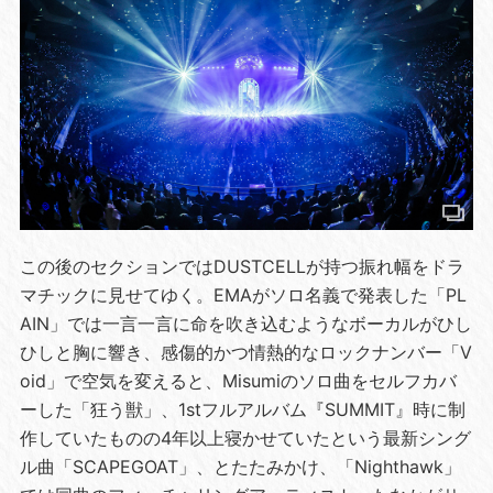
この後のセクションではDUSTCELLが持つ振れ幅をドラ
マチックに見せてゆく。EMAがソロ名義で発表した「PL
AIN」では一言一言に命を吹き込むようなボーカルがひし
ひしと胸に響き、感傷的かつ情熱的なロックナンバー「V
oid」で空気を変えると、Misumiのソロ曲をセルフカバ
ーした「狂う獣」、1stフルアルバム『SUMMIT』時に制
作していたものの4年以上寝かせていたという最新シング
ル曲「SCAPEGOAT」、とたたみかけ、「Nighthawk」