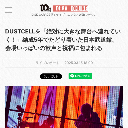
DISK GARAGE発！ライブ・エンタメWEBマガジン
DUSTCELLを「絶対に大きな舞台へ連れてい
く！」結成5年でたどり着いた日本武道館、
会場いっぱいの歓声と祝福に包まれる
ライブレポート ｜
2025.03.15 18:00