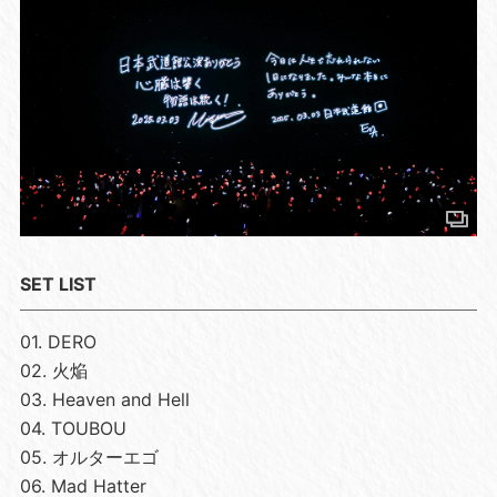
SET LIST
01. DERO
02. 火焔
03. Heaven and Hell
04. TOUBOU
05. オルターエゴ
06. Mad Hatter