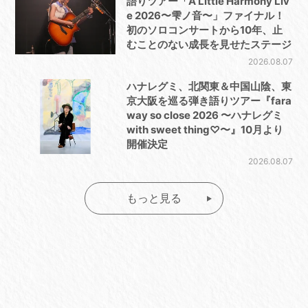
語りツアー「A Little Harmony Liv
e 2026〜雫ノ音〜」ファイナル！
初のソロコンサートから10年、止
むことのない成長を見せたステージ
2026.08.07
ハナレグミ、北関東＆中国山陰、東
京大阪を巡る弾き語りツアー『fara
way so close 2026 〜ハナレグミ
with sweet thing♡〜』10月より
開催決定
2026.08.07
もっと見る