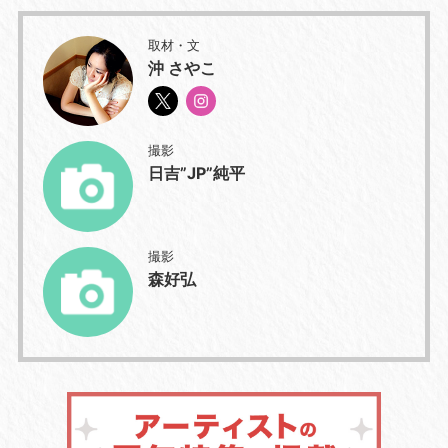
取材・文
沖 さやこ
撮影
日吉”JP”純平
撮影
森好弘