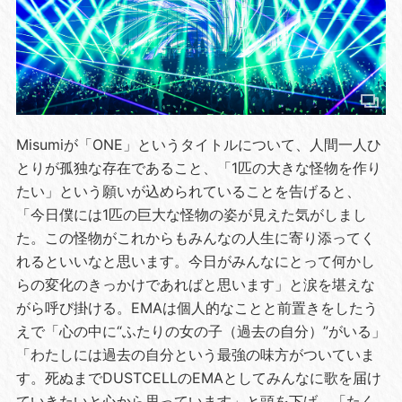
Misumiが「ONE」というタイトルについて、人間一人ひ
とりが孤独な存在であること、「1匹の大きな怪物を作り
たい」という願いが込められていることを告げると、
「今日僕には1匹の巨大な怪物の姿が見えた気がしまし
た。この怪物がこれからもみんなの人生に寄り添ってく
れるといいなと思います。今日がみんなにとって何かし
らの変化のきっかけであればと思います」と涙を堪えな
がら呼び掛ける。EMAは個人的なことと前置きをしたう
えで「心の中に“ふたりの女の子（過去の自分）”がいる」
「わたしには過去の自分という最強の味方がついていま
す。死ぬまでDUSTCELLのEMAとしてみんなに歌を届け
ていきたいと心から思っています」と頭を下げ、「たく