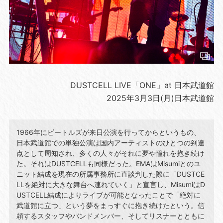
DUSTCELL LIVE「ONE」at 日本武道館
2025年3月3日(月)日本武道館
1966年にビートルズが来日公演を行ってからというもの、
日本武道館での単独公演は国内アーティストのひとつの到達
点として周知され、多くの人々がそれに夢や憧れを抱き続け
た。それはDUSTCELLも同様だった。EMAはMisumiとのユ
ニット結成を現在の所属事務所に直談判した際に「DUSTCE
LLを絶対に大きな舞台へ連れていく」と宣言し、MisumiはD
USTCELL結成によりライブが可能となったことで「絶対に
武道館に立つ」という夢をまっすぐに抱き続けたという。信
頼するスタッフやバンドメンバー、そしてリスナーとともに