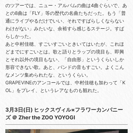
のツアーでは、ニュー・アルバムの曲は4曲ぐらいで、あ
との8曲は「FLY」等の歴代の名曲たちだった。もう「普
通にライブやるだけでいい、それですばらしくならない
わけがない」みたいな、余裕すら感じるステージ。すば
らしかった。
あと中村佳穂、すごいすごいときいてはいたが、これほ
どまでにすごいとは。歌と語りとラップの境目も、即興
とそれ以外の境目もない、「自由形」というくらいしか
形容できない歌。あと、バンドの音もすごい。よくこん
なメンツ集められたな、というくらい。
GRAPEVINEのアンコールでは、中村佳穂も加わって「K
OL」をプレイ、というレアなものも観れた。
3月3日(日) ヒックスヴィル×フラワーカンパニー
ズ ＠ Zher the ZOO YOYOGI