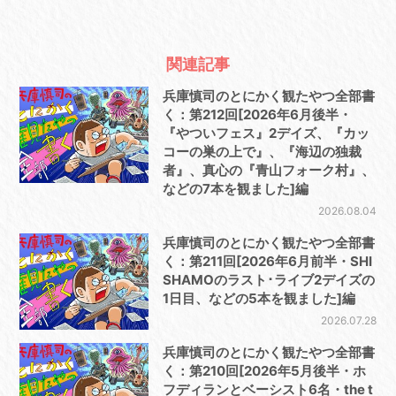
関連記事
兵庫慎司のとにかく観たやつ全部書
く：第212回[2026年6月後半・
『やついフェス』2デイズ、『カッ
コーの巣の上で』、『海辺の独裁
者』、真心の『青山フォーク村』、
などの7本を観ました]編
2026.08.04
兵庫慎司のとにかく観たやつ全部書
く：第211回[2026年6月前半・SHI
SHAMOのラスト･ライブ2デイズの
1日目、などの5本を観ました]編
2026.07.28
兵庫慎司のとにかく観たやつ全部書
く：第210回[2026年5月後半・ホ
フディランとベーシスト6名・the t