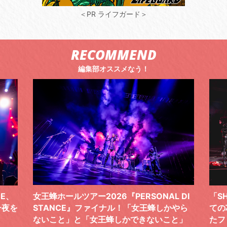
＜PR ライフガード＞
RECOMMEND
編集部オススメなう！
 DI
「SHISHAMOでした!!!」ロックバンドとし
TO
やら
ての芯を貫き通し、笑顔と感謝で泳ぎ切っ
気感
と」
たファイナルライブ、DAY2“GOODBYE D
レポ