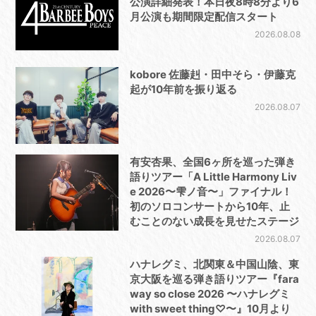
公演詳細発表！本日夜8時8分より6
月公演も期間限定配信スタート
2026.08.08
kobore 佐藤赳・田中そら・伊藤克
起が10年前を振り返る
2026.08.07
有安杏果、全国6ヶ所を巡った弾き
語りツアー「A Little Harmony Liv
e 2026〜雫ノ音〜」ファイナル！
初のソロコンサートから10年、止
むことのない成長を見せたステージ
2026.08.07
ハナレグミ、北関東＆中国山陰、東
京大阪を巡る弾き語りツアー『fara
way so close 2026 〜ハナレグミ
with sweet thing♡〜』10月より