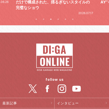
ルの
AY”をレポート
2026.06.19
.07.17
follow us
最新記事
インタビュー