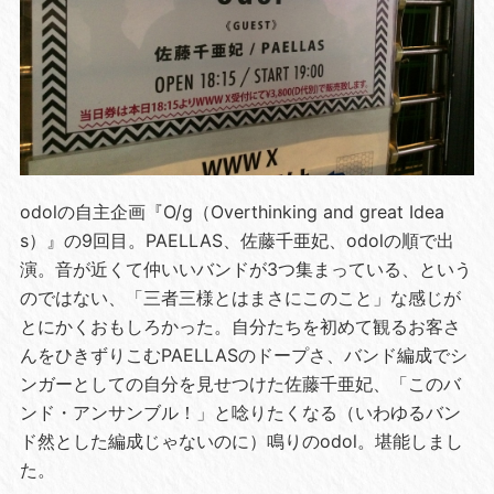
odolの自主企画『O/g（Overthinking and great Idea
s）』の9回目。PAELLAS、佐藤千亜妃、odolの順で出
演。音が近くて仲いいバンドが3つ集まっている、という
のではない、「三者三様とはまさにこのこと」な感じが
とにかくおもしろかった。自分たちを初めて観るお客さ
んをひきずりこむPAELLASのドープさ、バンド編成でシ
ンガーとしての自分を見せつけた佐藤千亜妃、「このバ
ンド・アンサンブル！」と唸りたくなる（いわゆるバン
ド然とした編成じゃないのに）鳴りのodol。堪能しまし
た。