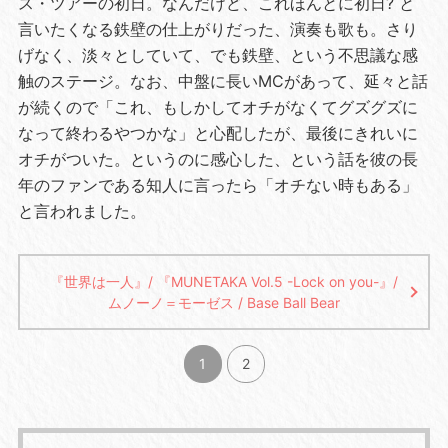
ス・ツアーの初日。なんだけど、これほんとに初日? と
言いたくなる鉄壁の仕上がりだった、演奏も歌も。さり
げなく、淡々としていて、でも鉄壁、という不思議な感
触のステージ。なお、中盤に長いMCがあって、延々と話
が続くので「これ、もしかしてオチがなくてグズグズに
なって終わるやつかな」と心配したが、最後にきれいに
オチがついた。というのに感心した、という話を彼の長
年のファンである知人に言ったら「オチない時もある」
と言われました。
『世界は一人』/ 『MUNETAKA Vol.5 -Lock on you-』/
ムノーノ＝モーゼス / Base Ball Bear
1
2