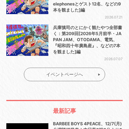
elephonesとゲスト12名、などの9
本を観ました]編
2026.07.21
兵庫慎司のとにかく観たやつ全部書
く：第209回[2026年5月前半・JA
PAN JAM、OTODAMA、電気、
『昭和四十年廣島産』、などの7本
を観ました]編
2026.07.07
イベントページへ
最新記事
BARBEE BOYS 4PEACE、12/7(月)