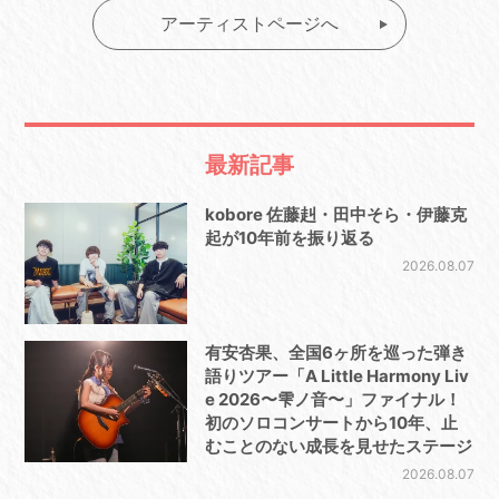
アーティストページへ
最新記事
kobore 佐藤赳・田中そら・伊藤克
起が10年前を振り返る
2026.08.07
有安杏果、全国6ヶ所を巡った弾き
語りツアー「A Little Harmony Liv
e 2026〜雫ノ音〜」ファイナル！
初のソロコンサートから10年、止
むことのない成長を見せたステージ
2026.08.07