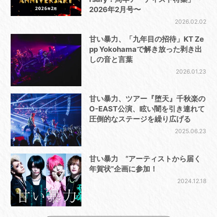
2026年2月号〜
2026.02.02
甘い暴力、「九年目の招待」KT Ze
pp Yokohamaで解き放った剥き出
しの音と言葉
2026.01.23
甘い暴力、ツアー『堕天』千秋楽の
O-EAST公演、眩い闇を引き連れて
圧倒的なステージを繰り広げる
2025.06.23
甘い暴力 “アーティストから届く
年賀状”企画に参加！
2024.12.18