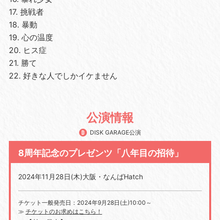
17. 挑戦者
18. 暴動
19. 心の温度
20. ヒス症
21. 勝て
22. 好きな人でしかイケません
公演情報
DISK GARAGE公演
8周年記念のプレゼンツ「八年目の招待」
2024年11月28日(木)大阪・なんばHatch
チケット一般発売日：
2024
年
9
月
28
日
(
土
)10:00
～
≫
チケットのお求めはこちら！