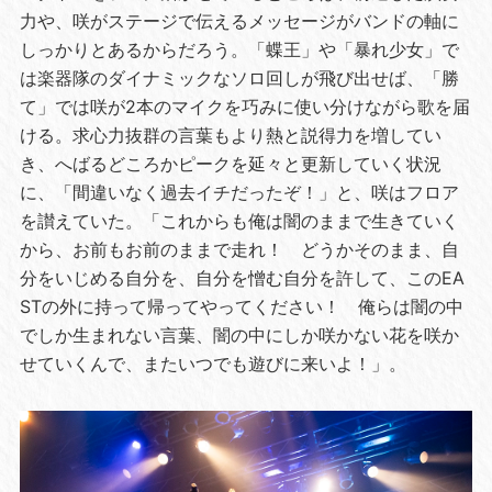
力や、咲がステージで伝えるメッセージがバンドの軸に
しっかりとあるからだろう。「蝶王」や「暴れ少女」で
は楽器隊のダイナミックなソロ回しが飛び出せば、「勝
て」では咲が2本のマイクを巧みに使い分けながら歌を届
ける。求心力抜群の言葉もより熱と説得力を増してい
き、へばるどころかピークを延々と更新していく状況
に、「間違いなく過去イチだったぞ！」と、咲はフロア
を讃えていた。「これからも俺は闇のままで生きていく
から、お前もお前のままで走れ！ どうかそのまま、自
分をいじめる自分を、自分を憎む自分を許して、このEA
STの外に持って帰ってやってください！ 俺らは闇の中
でしか生まれない言葉、闇の中にしか咲かない花を咲か
せていくんで、またいつでも遊びに来いよ！」。