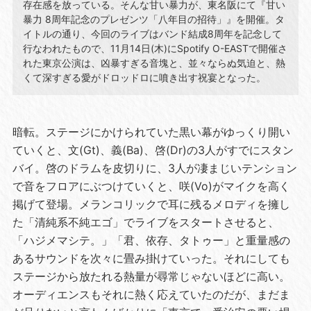
存在感を放っている。そんな甘い暴力が、東名阪にて『甘い
暴力 8周年記念のプレゼンツ「八年目の招待」』を開催。タ
イトルの通り、今回のライブはバンド結成8周年を記念して
行なわれたもので、11月14日(木)にSpotify O-EASTで開催さ
れた東京公演は、凶暴すぎる音塊と、並々ならぬ気迫と、熱
くて深すぎる愛がドロッドロに噴き出す祝宴となった。
暗転。ステージにかけられていた黒い幕がゆっくり開い
ていくと、文(Gt)、義(Ba)、啓(Dr)の3人がすでにスタン
バイ。啓のドラムを皮切りに、3人が凄まじいテンション
で音をフロアにぶつけていくと、咲(Vo)がマイクを高く
掲げて登場。メランコリックで耳に残るメロディを擁し
た「清純系不純エゴ」でライブをスタートさせると、
「ハジメマシテ。」「君、依存、タトゥー」と重量感の
あるサウンドを次々に畳み掛けていった。それにしても
ステージから放たれる熱量が尋常じゃないほどに高い。
オーディエンスもそれに熱く応えていたのだが、まだま