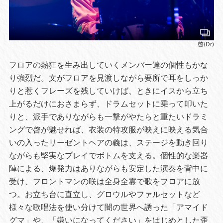
啓(Dr)
フロアの熱狂を生み出していくメンバー達の個性もかな
り強烈だ。文がフロアを見渡しながら要所で耳をしっか
りと惹くフレーズを残していけば、ときにイスから立ち
上がるだけにおさまらず、ドラムセットに乗って叩いた
りと、派手でありながらも一撃がやたらと重たいドラミ
ングで啓が魅せれば、衣装の特攻服が映えに映える気合
いの入ったリーゼントヘアの義は、ステージを動き回り
ながらも堅実なプレイでボトムを支える。個性的な楽器
陣による、爆発力はありながらも安定した演奏を背中に
受け、フロントマンの咲は全身全霊で歌をフロアに放
つ。お立ち台に直立し、グロウルやファルセットなど
様々な歌唱法を使い分けて闇の世界へ誘った「アマイド
グマ」や、「嫌いになってください」をはじめとした歪