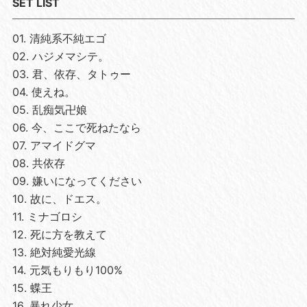
SET LIST
01. 清純系不純エゴ
02. ハジメマシテ。
03. 君、依存、タトゥー
04. 使えね。
05. 乱痴気卍娘
06. 今、ここで死ねたなら
07. アマイドグマ
08. 共依存
09. 嫌いになってください
10. 故に、ドエス。
11. ミナゴロシ
12. 死に方を教えて
13. 絶対純愛光線
14. 元気もりもり100%
15. 蝶王
16. 暴れ少女