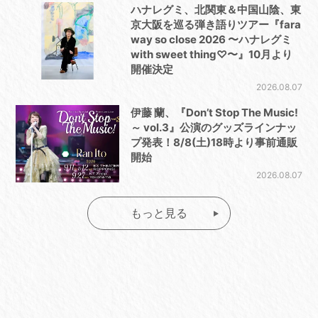
ハナレグミ、北関東＆中国山陰、東
京大阪を巡る弾き語りツアー『fara
way so close 2026 〜ハナレグミ
with sweet thing♡〜』10月より
開催決定
2026.08.07
伊藤 蘭、『Don’t Stop The Music!
～ vol.3』公演のグッズラインナッ
プ発表！8/8(土)18時より事前通販
開始
2026.08.07
もっと見る