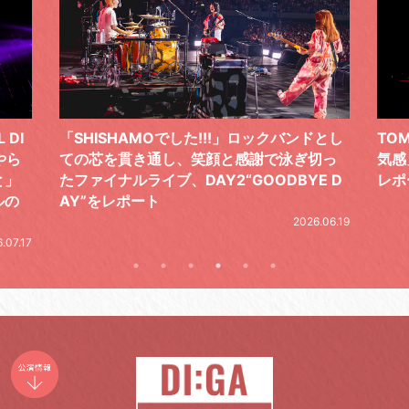
ドとし
TOMOO、３台の鍵盤で「6月から7月の空
筋肉
切っ
気感」を鮮やかに描いた、FC限定ライブを
の日
E D
レポート
とし
の拍
2026.07.17
.06.19