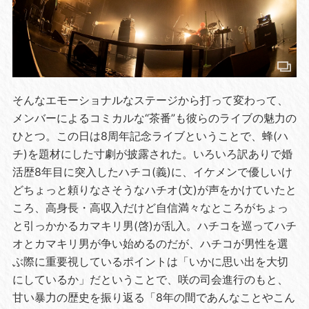
そんなエモーショナルなステージから打って変わって、
メンバーによるコミカルな“茶番”も彼らのライブの魅力の
ひとつ。この日は8周年記念ライブということで、蜂(ハ
チ)を題材にした寸劇が披露された。いろいろ訳ありで婚
活歴8年目に突入したハチコ(義)に、イケメンで優しいけ
どちょっと頼りなさそうなハチオ(文)が声をかけていたと
ころ、高身長・高収入だけど自信満々なところがちょっ
と引っかかるカマキリ男(啓)が乱入。ハチコを巡ってハチ
オとカマキリ男が争い始めるのだが、ハチコが男性を選
ぶ際に重要視しているポイントは「いかに思い出を大切
にしているか」だということで、咲の司会進行のもと、
甘い暴力の歴史を振り返る「8年の間であんなことやこん