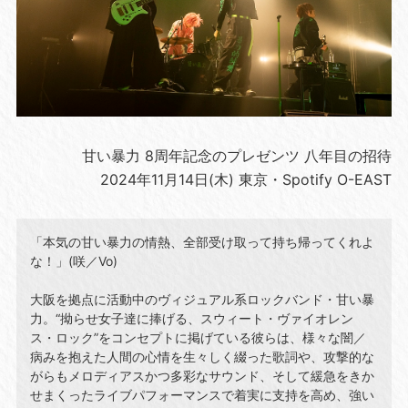
甘い暴力 8周年記念のプレゼンツ 八年目の招待
2024年11月14日(木) 東京・Spotify O-EAST
「本気の甘い暴力の情熱、全部受け取って持ち帰ってくれよ
な！」(咲／Vo)
大阪を拠点に活動中のヴィジュアル系ロックバンド・甘い暴
力。“拗らせ女子達に捧げる、スウィート・ヴァイオレン
ス・ロック”をコンセプトに掲げている彼らは、様々な闇／
病みを抱えた人間の心情を生々しく綴った歌詞や、攻撃的な
がらもメロディアスかつ多彩なサウンド、そして緩急をきか
せまくったライブパフォーマンスで着実に支持を高め、強い