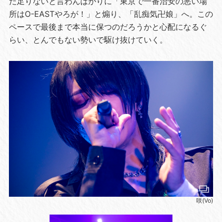
だ足りないと言わんばかりに「東京で一番治安の悪い場
所はO-EASTやろが！」と煽り、「乱痴気卍娘」へ。この
ペースで最後まで本当に保つのだろうかと心配になるぐ
らい、とんでもない勢いで駆け抜けていく。
咲(Vo)