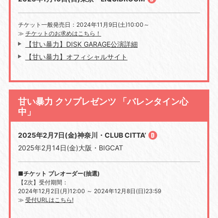
チケット一般発売日：
2024
年
11
月
9
日
(
土
)10:00
～
≫
チケットのお求めはこちら！
【甘い暴力】DISK GARAGE公演詳細
【甘い暴力】オフィシャルサイト
甘い暴力 クソプレゼンツ 「バレンタイン心
中」
2025年2月7日(金)神奈川・CLUB CITTA’
2025年2月14日(金)大阪・BIGCAT
■チケット プレオーダー(抽選)
【2次】受付期間：
2024年12月2日(月)12:00 ～ 2024年12月8日(日)23:59
≫
受付URLはこちら!