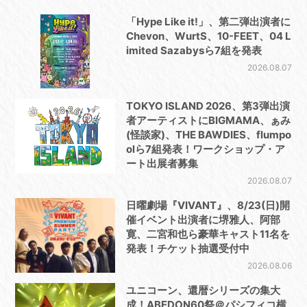
「Hype Like it!」、第二弾出演者に
Chevon、WurtS、10-FEET、04 L
imited Sazabysら7組を発表
2026.08.07
TOKYO ISLAND 2026、第3弾出演
者アーティストにBIGMAMA、ぁみ
(怪談家)、THE BAWDIES、flumpo
olら7組発表！ワークショップ・ア
ート出展者募集
2026.08.07
日曜劇場『VIVANT』、8/23(日)開
催イベント出演者に堺雅人、阿部
寛、二宮和也ら豪華キャスト11名を
発表！チケット抽選受付中
2026.08.06
ユニコーン、還暦シリーズの集大
成！ABEDON60祭＠パシフィコ横