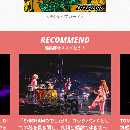
＜PR ライフガード＞
RECOMMEND
編集部オススメなう！
 DI
「SHISHAMOでした!!!」ロックバンドとし
TO
やら
ての芯を貫き通し、笑顔と感謝で泳ぎ切っ
気感