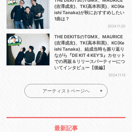
THE DEKITSのTGMX、MAURICE
(吉澤成友)、TK(高本和英)、KC(Ke
ishi Tanaka)が秋におすすめしたい
1曲は？
2024.11.20
THE DEKITSのTGMX、MAURICE
(吉澤成友)、TK(高本和英)、KC(Ke
ishi Tanaka)、結成当時も振り返り
ながら『DE KIT 4 KEY’S』カセット
での再販＆リリースパーティーにつ
いてインタビュー【後編】
2024.11.15
アーティストページへ
最新記事