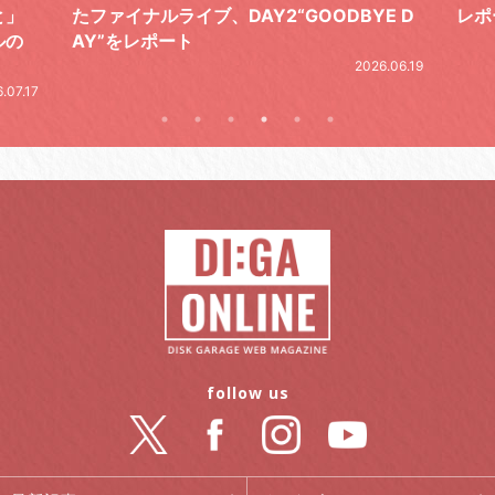
と」
たファイナルライブ、DAY2“GOODBYE D
レポ
ルの
AY”をレポート
2026.06.19
.07.17
follow us