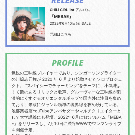
RELEASE
CHiLi GiRL 1st アルバム
『MEBAE』
2022年6月10日(金)SALE
詳細はこちら
PROFILE
気鋭の三味線プレイヤーであり、シンガーソングライター
の川嶋志乃舞が 2020 年 6 月より始動させたソロプロジェ
クト。 “スパイシーでチャーミング”をテーマに、小気味よ
くて艶のあるリリックと歌声、グルーヴィーな三味線が刺
激的にくすぐるオリエンタルポップで国内外に注目を集め
ており、果敢にジャンル領域の境界線を攻め続けている。
池部楽器店YouTubeアンバサダーやマルチクリエイターと
して大学講義にも登壇。2022年6月に1stアルバム「MEBA
E」をリリースし、7月10日に渋谷WWWでワンマンライブ
を開催予定。