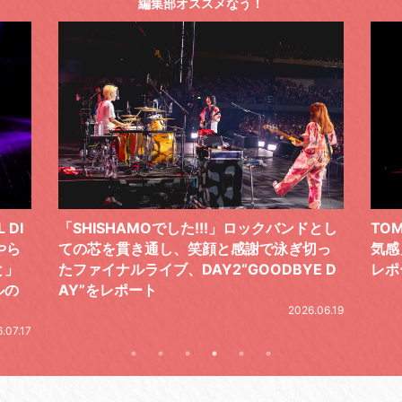
編集部オススメなう！
ドとし
TOMOO、３台の鍵盤で「6月から7月の空
筋肉
切っ
気感」を鮮やかに描いた、FC限定ライブを
の日
E D
レポート
とし
の拍
2026.07.17
.06.19