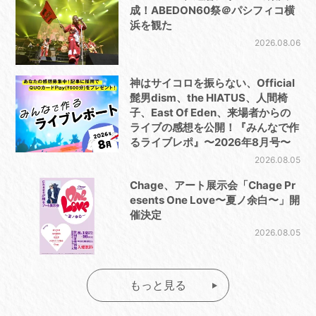
成！ABEDON60祭＠パシフィコ横
浜を観た
2026.08.06
神はサイコロを振らない、Official
髭男dism、the HIATUS、人間椅
子、East Of Eden、来場者からの
ライブの感想を公開！『みんなで作
るライブレポ』〜2026年8月号〜
2026.08.05
Chage、アート展示会「Chage Pr
esents One Love〜夏ノ余白〜」開
催決定
2026.08.05
もっと見る