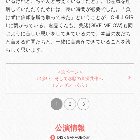
いるけれど、ちゃんと考えている子だと」。心意気を理
解していただくためには、長い時間が必要でした。「負
けずに信頼を勝ち取って来た」ということが、CHiLi GiR
Lに繋がっている。倉品くんも、美緒(GIVE ME OW)も同
じように苦しい思いをしてきているので、本当の友だち
と言える仲間たちと、一緒に音楽ができていることを誇
らしく思います。
＜次ページ＞
出会い そして念願の音源共作へ
（プレゼントあり）
1
2
3
公演情報
DISK GARAGE公演