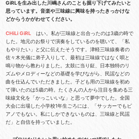
GiRLを生み出した川嶋さんのことも掘り下げてみたいと
思っています。音楽や三味線に興味を持ったきっかけな
どからうかがわせてください。
CHiLi GiRL
はい。私が三味線と出合ったのは3歳の時で
した。地元のお祭りで演奏をしているのを聴いて、「私
もやりたい」と父に伝えたそうです。津軽三味線奏者の
佐々木光儀に弟子入りして、最初は三味線ではなく唄と
鳴り物から教わりました。太鼓に当り鉦、日本独特のリ
ズムやメロディーなどの基礎を学びながら、民謡などの
曲を仕込んでいただきました。子ども用の三味線を初め
て弾いたのは5歳の時。たくさんの人から注目を集める三
味線文化を「かっこいいな」と思って夢中でした。全国
大会に出場した小学校1年生ごろには、「サッカーでもピ
アノでもない。私にしかできないものは、三味線と民謡
だ」と自信を持っていました。