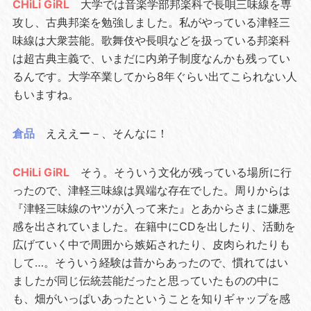
CHiLi GiRL
大学では音楽学部邦楽科で長唄三味線を専
攻し、古典邦楽を勉強しました。私がやっている津軽三
味線は大衆芸能。歌舞伎や長唄などを扱っている邦楽科
は超古典主義で、いまだに内弟子制度なんかも残ってい
るんです。大学卒業してから8年ぐらい出てこられない人
もいますね。
倉品
えええー－、そんなに！
CHiLi GiRL
そう。そういう文化が残っている場所に行
ったので、津軽三味線は異端な存在でした。周りからは
『津軽三味線のヤツが入って来た』とあからさまに嫌悪
感を出されていました。在籍中にCDを出したり、活動を
広げていく中で周囲から嫉妬されたり、皮肉られたりも
して…。そういう経験は昔からあったので、慣れてはい
ましたが同じ伝統芸能だったと思っていたものの中に
も、畑がいっぱいあったということを知りギャップを感