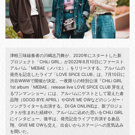
津軽三味線奏者の川嶋志乃舞が、2020年にスタートした新
プロジェクト「CHiLi GiRL」が2022年6月10日にファースト
アルバム「MEBAE（メバエ）」をリリースする。アルバムの
発売を記念したライブ「LOVE SPiCE CLUB」は、7月10日に
渋谷WWWで開催が決定。一夜限りの特別公演『CHiLi GiRL
1st album「MEBAE」release live LOVE SPiCE CLUB 芽生え
るワンマンショー』には、アルバムにゲストとして迎えた倉
品翔（GOOD BYE APRIL）やGIVE ME OWなどのシンガー・
ソングライターも出演する。DI:GA ONLINEは、新プロジェ
クトが生まれた経緯や、アルバムに込めた思いをCHiLi GiRL
にインタビュー。後半は、発売記念ライブで共演する倉品
翔、GIVE ME OWも交え、出会いからステージへの意気込み
を聞いた。