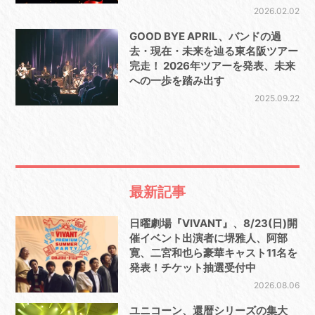
2026.02.02
GOOD BYE APRIL、バンドの過
去・現在・未来を辿る東名阪ツアー
完走！ 2026年ツアーを発表、未来
への一歩を踏み出す
2025.09.22
最新記事
日曜劇場『VIVANT』、8/23(日)開
催イベント出演者に堺雅人、阿部
寛、二宮和也ら豪華キャスト11名を
発表！チケット抽選受付中
2026.08.06
ユニコーン、還暦シリーズの集大