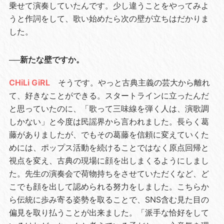
乗せて演奏していたんです。少し違うことをやってみよ
うと作詞をして、歌い始めたら次の壁が立ちはだかりま
した。
──新たな壁ですか。
CHiLi GiRL
そうです。やっと古典主義の芸大から離れ
て、好きなことができる。スタートラインに立ったんだ
と思っていたのに、「歌って三味線を弾く人は、演歌調
しかない」と今度は民謡界から言われました。長らく葛
藤がありましたが、でもその葛藤を信頼に変えていくた
めには、ポップス活動を続けることではなく原点回帰と
視点を変え、古典の現場に顔を出しまくるようにしまし
た。先生の演奏会で荷物持ちをさせていただくなど、ど
こでも顔を出して認められる努力をしました。こちらか
ら伝統に歩み寄る姿勢を取ることで、SNS含む見た目の
偏見を取り払うことが出来ました。「派手な恰好をして