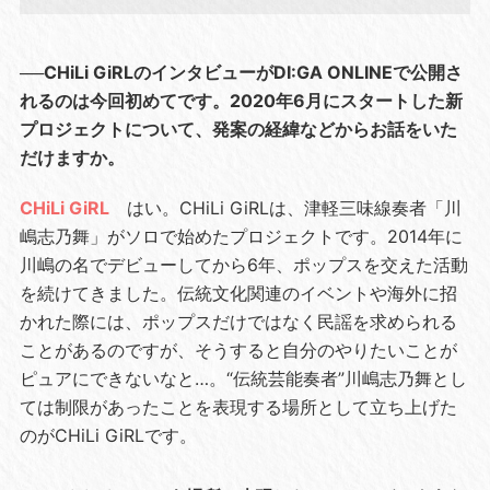
──CHiLi GiRLのインタビューがDI:GA ONLINEで公開さ
れるのは今回初めてです。2020年6月にスタートした新
プロジェクトについて、発案の経緯などからお話をいた
だけますか。
CHiLi GiRL
はい。CHiLi GiRLは、津軽三味線奏者「川
嶋志乃舞」がソロで始めたプロジェクトです。2014年に
川嶋の名でデビューしてから6年、ポップスを交えた活動
を続けてきました。伝統文化関連のイベントや海外に招
かれた際には、ポップスだけではなく民謡を求められる
ことがあるのですが、そうすると自分のやりたいことが
ピュアにできないなと…。“伝統芸能奏者”川嶋志乃舞とし
ては制限があったことを表現する場所として立ち上げた
のがCHiLi GiRLです。