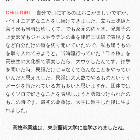
CHiLi GiRL
自分で口にするのはおこがましいですが、
パイオニア的なことをし続けてきました。立ち三味線と
言う形も当時は珍しくて。でも家元の佐々木、兄弟子の
上妻宏光もジャズやラテンの曲を津軽三味線で表現する
など自分だけの道を切り開いていたので、私も違うもの
を取り入れてみようと。当時流行っていた「千本桜」を
高校生の文化祭で演奏したら、大ウケしたんです。拍手
を聞いた時、民謡だけじゃなくて色んなことをやってい
いんだと思えました。民謡は大人数でやるものというイ
メージを持たれている方も多いと思いますが、団体では
なくソロで好きなことを表現しようと勇気づけられたの
もこの時です。最初の葛藤は、大学に進学した後に生ま
れました。
──高校卒業後は、東京藝術大学に進学されましたね。