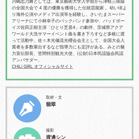
川嶋志乃舞としては、東京藝術大学入学前から津軽三味線
の全国大会で 4 度の優勝を獲得した伝統芸能家 。幼い頃よ
り海外公演やメディア出演等を経験し、さいたまスーパー
アリーナにて小林幸子のバックバンド参加や、バッドボー
イズ佐田正樹主演「ひとり芝居4」の劇伴、茨城県アクア
ワールド大洗サマーイベント曲を書き下ろすなど多岐に渡
って活動中。佐々木光儀流光櫻会会主として、全国大会入
賞者を多数輩出するなど指導力にも定評がある。みとの魅
力宣伝部長、笠間特別観光大使、(公財)日本民謡協会民謡
アンバサダー。
CHiLi GiRL オフィシャルサイト
取材・文
翡翠
撮影
渡邊シン