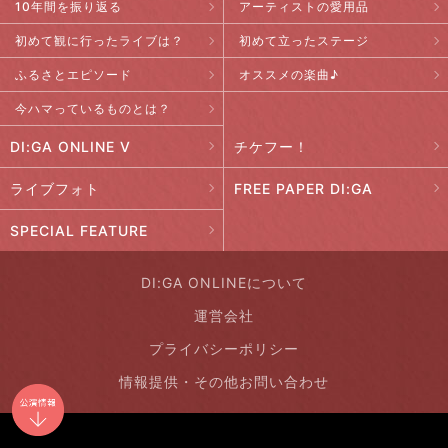
10年間を振り返る
アーティストの愛用品
初めて観に行ったライブは？
初めて立ったステージ
ふるさとエピソード
オススメの楽曲♪
今ハマっているものとは？
DI:GA ONLINE V
チケフー！
ライブフォト
FREE PAPER DI:GA
SPECIAL FEATURE
DI:GA ONLINEについて
運営会社
プライバシーポリシー
情報提供・その他お問い合わせ