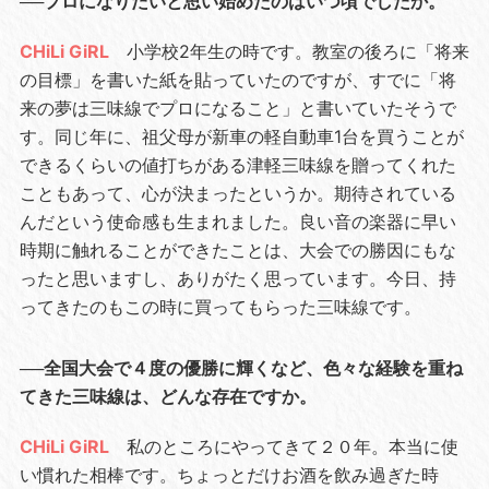
──プロになりたいと思い始めたのはいつ頃でしたか。
CHiLi GiRL
小学校2年生の時です。教室の後ろに「将来
の目標」を書いた紙を貼っていたのですが、すでに「将
来の夢は三味線でプロになること」と書いていたそうで
す。同じ年に、祖父母が新車の軽自動車1台を買うことが
できるくらいの値打ちがある津軽三味線を贈ってくれた
こともあって、心が決まったというか。期待されている
んだという使命感も生まれました。良い音の楽器に早い
時期に触れることができたことは、大会での勝因にもな
ったと思いますし、ありがたく思っています。今日、持
ってきたのもこの時に買ってもらった三味線です。
──全国大会で４度の優勝に輝くなど、色々な経験を重ね
てきた三味線は、どんな存在ですか。
CHiLi GiRL
私のところにやってきて２０年。本当に使
い慣れた相棒です。ちょっとだけお酒を飲み過ぎた時