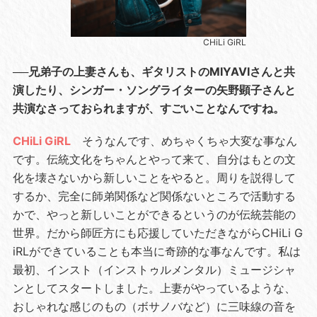
CHiLi GiRL
──兄弟子の上妻さんも、ギタリストのMIYAVIさんと共
演したり、シンガー・ソングライターの矢野顕子さんと
共演なさっておられますが、すごいことなんですね。
CHiLi GiRL
そうなんです、めちゃくちゃ大変な事なん
です。伝統文化をちゃんとやって来て、自分はもとの文
化を壊さないから新しいことをやると。周りを説得して
するか、完全に師弟関係など関係ないところで活動する
かで、やっと新しいことができるというのが伝統芸能の
世界。だから師匠方にも応援していただきながらCHiLi G
iRLができていることも本当に奇跡的な事なんです。私は
最初、インスト（インストゥルメンタル）ミュージシャ
ンとしてスタートしました。上妻がやっているような、
おしゃれな感じのもの（ボサノバなど）に三味線の音を