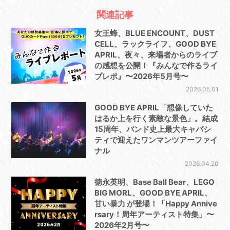
関連記事
女王蜂、BLUE ENCOUNT、DUST
CELL、ラックライフ、GOOD BYE
APRIL、夜々、来場者からのライブ
の感想を公開！『みんなで作るライ
ブレポ』〜2026年5月号〜
2026.05.01
GOOD BYE APRIL「想像していた
はるか上を行く素敵な景色」。結成
15周年、バンド史上最大キャパシ
ティで迎えたワンマンツアーファイ
ナル
2026.04.20
徳永英明、Base Ball Bear、LEGO
BIG MORL、GOOD BYE APRIL、
甘い暴力 が登場！「Happy Annive
rsary！周年アーティスト特集」〜
2026年2月号〜