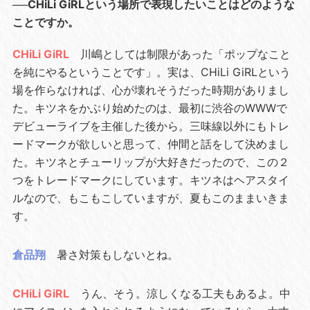
──CHiLi GiRLという場所で表現したいことはどのような
ことですか。
CHiLi GiRL
川嶋としては制限があった「ポップなこと
を純にやるということです」。実は、CHiLi GiRLという
場を作らなければ、心が壊れそうだった時期がありまし
た。キツネをかぶり始めたのは、最初に渋谷のWWWで
デビューライブを主催した後から。三味線以外にもトレ
ードマークが欲しいと思って、仲間と話をして決めまし
た。キツネとチューリップが大好きだったので、この２
つをトレードマークにしています。キツネはヘアスタイ
ルなので、もこもこしていますが、夏もこのままいきま
す。
倉品翔
暑さ対策もしないとね。
CHiLi GiRL
うん、そう。涼しくなる工夫もあるよ。中