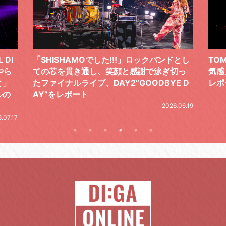
 DI
「SHISHAMOでした!!!」ロックバンドとし
TO
やら
ての芯を貫き通し、笑顔と感謝で泳ぎ切っ
気感
と」
たファイナルライブ、DAY2“GOODBYE D
レポ
ルの
AY”をレポート
2026.06.19
.07.17