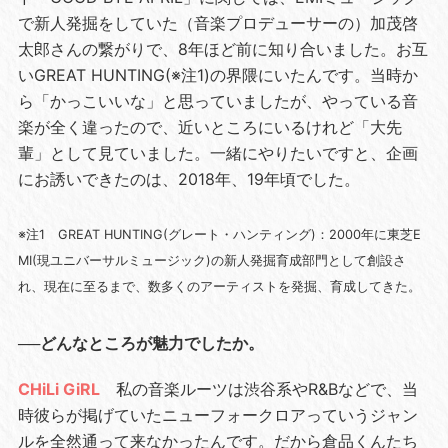
で新人発掘をしていた（音楽プロデューサーの）加茂啓
太郎さんの繋がりで、8年ほど前に知り合いました。お互
いGREAT HUNTING(※注1)の界隈にいたんです。当時か
ら「かっこいいな」と思っていましたが、やっている音
楽が全く違ったので、近いところにいるけれど「大先
輩」として見ていました。一緒にやりたいですと、企画
にお誘いできたのは、2018年、19年頃でした。
※注1 GREAT HUNTING(グレート・ハンティング)：2000年に東芝E
MI(現ユニバーサルミュージック)の新人発掘育成部門として創設さ
れ、現在に至るまで、数多くのアーティストを発掘、育成してきた。
──どんなところが魅力でしたか。
CHiLi GiRL
私の音楽ルーツは渋谷系やR&Bなどで、当
時彼らが掲げていたニューフォークロアっていうジャン
ルを全然通って来なかったんです。だから倉品くんたち