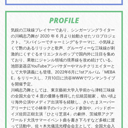
PROFILE
気鋭の三味線プレイヤーであり、シンガーソングライター
の川嶋志乃舞が 2020 年 6 月より始動させたソロプロジェ
クト。 “スパイシーでチャーミング”をテーマに、小気味よ
くて艶のあるリリックと歌声、グルーヴィーな三味線が刺
激的にくすぐるオリエンタルポップで国内外に注目を集め
ており、果敢にジャンル領域の境界線を攻め続けている。
池部楽器店YouTubeアンバサダーやマルチクリエイターと
して大学講義にも登壇。2022年6月に1stアルバム「MEBA
E」をリリースし、7月10日に渋谷WWWでワンマンライブ
を開催予定。
川嶋志乃舞としては、東京藝術大学入学前から津軽三味線
の全国大会で 4 度の優勝を獲得した伝統芸能家 。幼い頃よ
り海外公演やメディア出演等を経験し、さいたまスーパー
アリーナにて小林幸子のバックバンド参加や、バッドボー
イズ佐田正樹主演「ひとり芝居4」の劇伴、茨城県アクア
ワールド大洗サマーイベント曲を書き下ろすなど多岐に渡
って活動中。佐々木光儀流光櫻会会主として、全国大会入