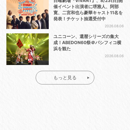
日曜劇場『VIVANT』、8/23(日)開
催イベント出演者に堺雅人、阿部
寛、二宮和也ら豪華キャスト11名を
発表！チケット抽選受付中
2026.08.06
ユニコーン、還暦シリーズの集大
成！ABEDON60祭＠パシフィコ横
浜を観た
2026.08.06
もっと見る