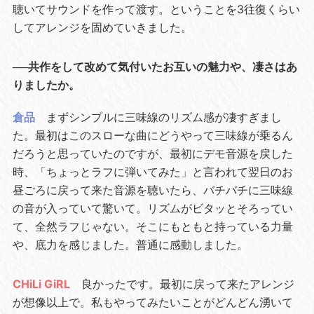
聴いてサウンドを作って渡す。ということを3往復くらい
してアレンジを固めていきました。
──共作をして改めて気付いたお互いの魅力や、凄さはあ
りましたか。
倉品
まずシンプルに三味線のリズム感が凄すぎまし
た。最初はこのスローな曲にどうやって三味線が乗るん
だろうと思っていたのですが、最初にデモ音源を戻した
時、「ちょっとラフに弾いてみた」と言われて翌日のお
昼ごろに戻って来た音源を聴いたら、バチバチに三味線
の音が入っていて驚いて。リズムがビタッとそろってい
て、全然ラフじゃない。そこにもともと持っている力量
や、底力を感じました。普通に感動しました。
CHiLi GiRL
良かったです。最初に戻って来たアレンジ
が想像以上で。私もやってみたいことがどんどん湧いて