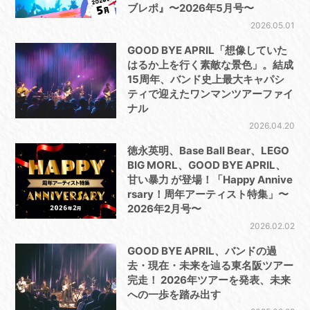
ブレポ』〜2026年5月号〜
2026.05.01
GOOD BYE APRIL「想像していた
はるか上を行く素敵な景色」。結成
15周年、バンド史上最大キャパシ
ティで迎えたワンマンツアーファイ
ナル
2026.04.20
徳永英明、Base Ball Bear、LEGO
BIG MORL、GOOD BYE APRIL、
甘い暴力 が登場！「Happy Annive
rsary！周年アーティスト特集」〜
2026年2月号〜
2026.02.02
GOOD BYE APRIL、バンドの過
去・現在・未来を辿る東名阪ツアー
完走！ 2026年ツアーを発表、未来
への一歩を踏み出す