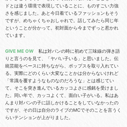
ドとは違う環境で表現していることに、ものすごい力強
さを感じました。あと今日着ているファッションもそう
ですが、めちゃくちゃおしゃれで。話してみたら同じ年
ということが分かって。初対面から今までずっと惹かれ
ています。
GIVE ME OW
私は対バンの時に初めて三味線の弾き語
りと言うのを見て、「ヤバい子いる」と思いました。伝
統芸能をベースに持ちながら、ポップスを取り入れてい
る。実際にどのくらい大変なことかは分からないけれど
「常識を覆すようなものなのだろうな」とは感じてい
て。そこを突き進んでいるカッコよさに感銘を受けまし
た。同い年で、カッコよくて、面白い子がいる。私はあ
んまり対バンの子に話しかけることをしていなかったの
ですが、その日は自分のライブのMCでそのことを言うく
らいテンションが上がりました。