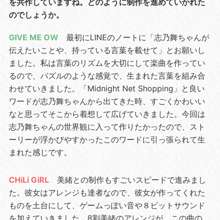
を共作していますね。どのように制作を進めていかれた
のでしょうか。
GIVE ME OW
最初にLINEのノートに「志乃舞ちゃんが
伝えたいことや、持っている言葉を載せて」とお願いし
ました。私は言葉のリズムを大切にして楽曲を作ってい
るので、パズルのような感覚で、生まれた言葉を組み合
わせていきました。「Midnight Net Shopping」と良い
ワードが志乃舞ちゃんから出てきた時、すごくかわいい
なと思ってそこから着想して広げていきました。今回は
志乃舞ちゃんの世界観に入って作りたかったので、スト
ーリーが浮かびやすかったこのワードに引っ張られて生
まれた感じです。
CHiLi GiRL
美緒との制作もすごいスピードで進みまし
た。彼女はアレンジも達者なので、彼女が作ってくれた
ものを土台にして、ゲームっぽい音や８ビットサウンド
を加えていきました。8割美緒のアレンジが、この曲の