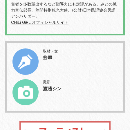
賞者を多数輩出するなど指導力にも定評がある。みとの魅
力宣伝部長、笠間特別観光大使、(公財)日本民謡協会民謡
アンバサダー。
CHiLi GiRL オフィシャルサイト
取材・文
翡翠
撮影
渡邊シン