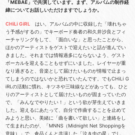
「MEBAE」で共演しています。まず、アルバムの制作経
緯についてお話しいただけますでしょうか。
CHiLi GiRL
はい。アルバムの中に収録した「壊れちゃ
う予感がするの」でキーボード奏者の和久井沙良とフィ
ーチャリングをして、「面白いな」と思ったことから、
ほかのアーティストをゲストで迎えたいと話が進んでい
きました。それまでは情報過多にならないよう、ゲスト
ボーカルを迎えることもせずにいました。レイヤーが重
なり過ぎると、音楽として届けたいものが情報で止まっ
てしまうのではないかと恐れていたんです。でもCHiLi G
iRLの活動に慣れ、キツネや三味線などがあっても、ひと
りのアーティストとして届けたいものが固まっていたの
で、「みんなでやりたい！」という欲が芽生えていきま
した。迎えるにあたって、自分で作曲することを止めて
みようと思い、美緒に「曲を書いて欲しい」と連絡をし
て生まれたのが、「MNNS（Midnight Net Shoppingを
意味）」で、倉品くんと共演した「泣き虫の星」でし