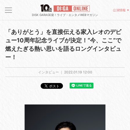
公演情報
DISK GARAGE発！ライブ・エンタメWEBマガジン
「ありがとう」を直接伝える家入レオのデビ
ュー10周年記念ライブが決定！“今、ここ”で
燃えたぎる熱い思いを語るロングインタビュ
ー！
インタビュー ｜
2022.01.19 12:00