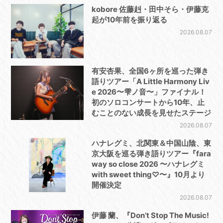
kobore 佐藤赳・田中そら・伊藤克
起が10年前を振り返る
2026.08.07
有安杏果、全国6ヶ所を巡った弾き
語りツアー「A Little Harmony Liv
e 2026〜雫ノ音〜」ファイナル！
初のソロコンサートから10年、止
むことのない成長を見せたステージ
2026.08.07
ハナレグミ、北関東＆中国山陰、東
京大阪を巡る弾き語りツアー『fara
way so close 2026 〜ハナレグミ
with sweet thing♡〜』10月より
開催決定
2026.08.07
伊藤 蘭、『Don’t Stop The Music!