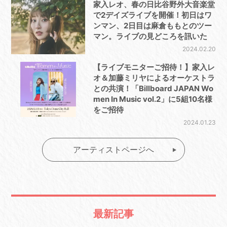
家入レオ、春の日比谷野外大音楽堂
で2デイズライブを開催！初日はワ
ンマン、2日目は麻倉ももとのツー
マン。ライブの見どころを訊いた
2024.02.20
【ライブモニターご招待！】家入レ
オ＆加藤ミリヤによるオーケストラ
との共演！「Billboard JAPAN Wo
men In Music vol.2」に5組10名様
をご招待
2024.01.23
アーティストページへ
最新記事