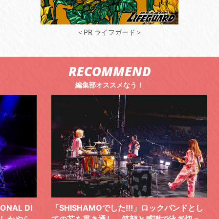
＜PR ライフガード＞
RECOMMEND
編集部オススメなう！
 DI
「SHISHAMOでした!!!」ロックバンドとし
TO
やら
ての芯を貫き通し、笑顔と感謝で泳ぎ切っ
気感