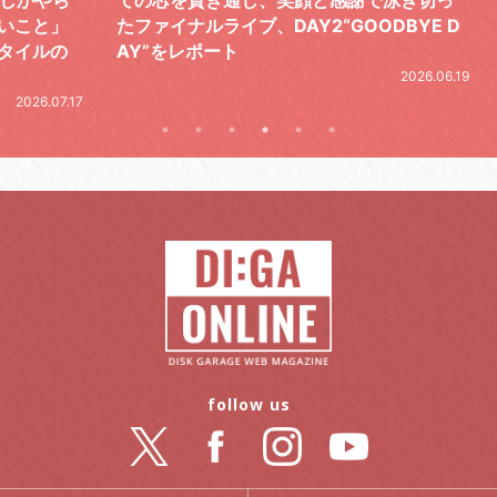
と」
たファイナルライブ、DAY2“GOODBYE D
レポ
ルの
AY”をレポート
2026.06.19
.07.17
follow us