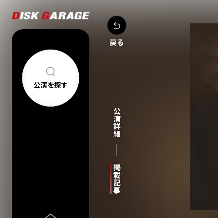
戻る
公演を探す
公演を探す
アーティスト・
公演詳細
新着公演
FAQ
公演日カレン
今週発売の公
当日券情報
チケットの買い方について
購入後
掲載記事
中止/延期の公
コンサートについて
車椅子でのご来
過去公演
祝い花・プレゼントについて
ヘルプ
会場一覧