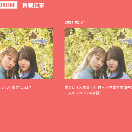
ア
リシー
掲載記事
いて
2024.02.21
クガレージ
覧
ももの「愛用品」は？
家入レオ×麻倉もも 日比谷野音で競演予
二人のスペシャル対談
詳しく公演を
探す