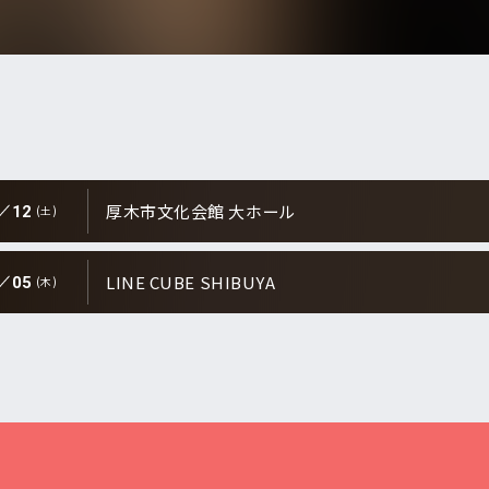
から検索
E
DI:GA
ついて
厚木市文化会館 大ホール
12
(土)
いて
ンダー
事業のご案内
LINE CUBE SHIBUYA
合わせ
05
(木)
販売について
月
日
ついて
アーティスト・
イベント一覧
なきチケット転売の禁止
告フォーム
新着公演
の表示