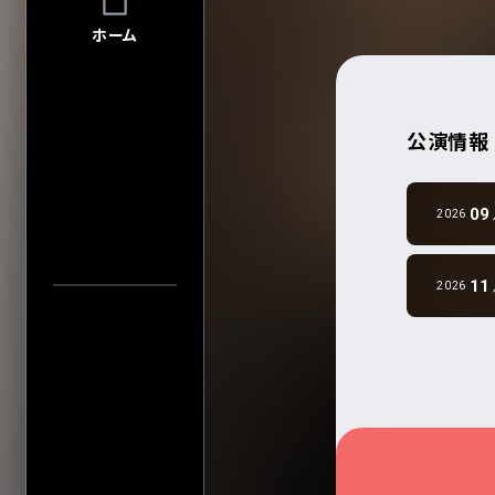
FAQ
FAQの内容をキーワード
ホーム
INFO
INFO一覧
DI:GA
DI:GA ONLIN
公演情報
フリーペーパー 
アーティスト・公演名で探す
企業・
学校の方へ
イベント協賛に
09
2026
広告掲載につ
公演日カレ
会館自主公演
公演日で探す
学園祭お問い
11
2026
チケットの団体
年
グループ鑑賞に
当日券情報
会場で探す
その他情報
興行主の同意
転売チケット報
今週発売の公演
サイト
について
特定商取引法