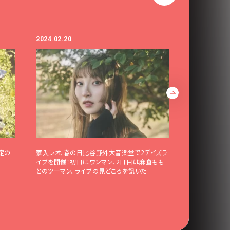
2024.02.20
2024.01.23
定の
家入レオ、春の日比谷野外大音楽堂で2デイズラ
【ライブモニタ
イブを開催！初日はワンマン、2日目は麻倉もも
によるオーケストラ
とのツーマン。ライブの見どころを訊いた
N Women In
待