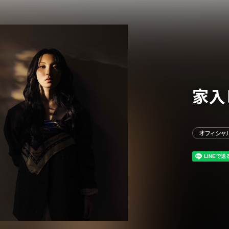
家入
イベント一覧
オフィシャ
ダー
演
のチケットについて
演
場・配慮対応について
その他