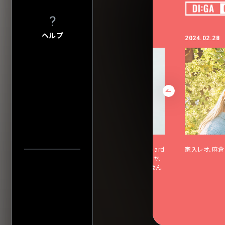
入力内容をクリ
プライバシーポ
このサイトにつ
サイトマップ
ヘルプ
2024.01.16
2024.02.28
会社情報
株式会社ディス
会社概要
採用について
会場一
家入レオ、2024年最初のステージは「Billboard
家入レオ、麻倉
JAPAN Women In Music vol.2」で加藤ミリヤ、
オーケストラと共演。プライベートにも話が及ん
だロングインタビュー
中止／延期の
過去の公演
検索
公演