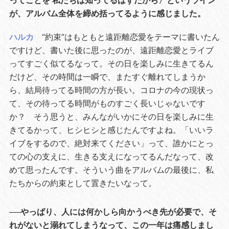
ってことを 私たちは知ってるはずだから〉というライン
が、アルバム全体を締め括ってるように感じました。
ハルカ
“約束”はもともと遠距離恋愛をテーマに書いたん
ですけど、書いた後に思ったのが、遠距離恋愛とライブ
ってすごく似てるなって。その日を楽しみに生きてるん
だけど、その時間は一瞬で、またすぐ離れてしまうか
ら、結局待ってる時間の方が長い。コロナの今の現状っ
て、その待ってる時間がものすごく長いじゃないです
か？ そう思うと、みんながいかにその日を楽しみに生
きてるかって、ヒシヒシと感じたんですよね。「いいラ
イブをするので、絶対来てください」って、誰かにとっ
ての心の支えに、生きる支えになってるんだなって、改
めて思ったんです。そういう曲をアルバムの最後に、私
たちからの約束として置きたいなって。
──やっぱり、人には何かしら向かうべき先が必要で、そ
れがないと溺れてしまうなって、この一年は痛感しまし