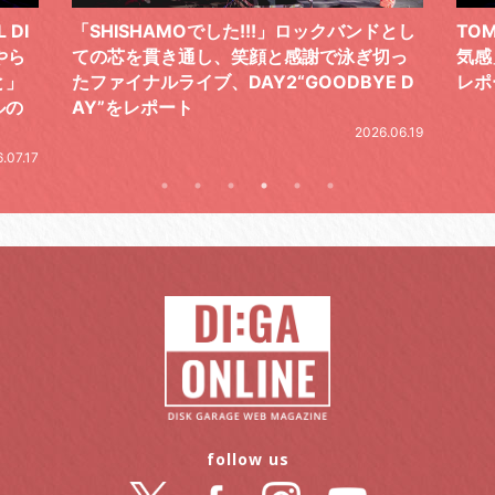
 DI
「SHISHAMOでした!!!」ロックバンドとし
TO
やら
ての芯を貫き通し、笑顔と感謝で泳ぎ切っ
気感
と」
たファイナルライブ、DAY2“GOODBYE D
レポ
ルの
AY”をレポート
2026.06.19
.07.17
follow us