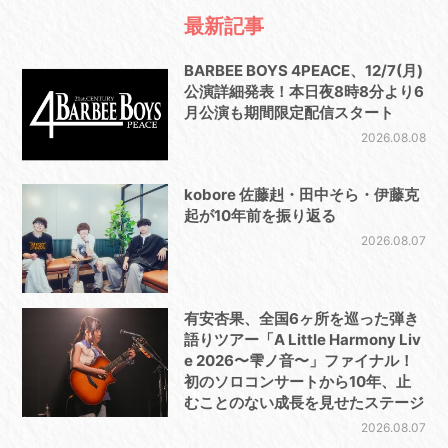
最新記事
BARBEE BOYS 4PEACE、12/7(月)
公演詳細発表！本日夜8時8分より6
月公演も期間限定配信スタート
2026.08.08
kobore 佐藤赳・田中そら・伊藤克
起が10年前を振り返る
2026.08.07
有安杏果、全国6ヶ所を巡った弾き
語りツアー「A Little Harmony Liv
e 2026〜雫ノ音〜」ファイナル！
初のソロコンサートから10年、止
むことのない成長を見せたステージ
2026.08.07