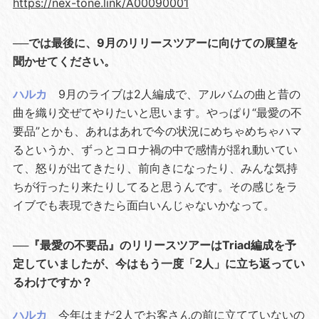
https://nex-tone.link/A00090001
──では最後に、9月のリリースツアーに向けての展望を
聞かせてください。
ハルカ
9月のライブは2人編成で、アルバムの曲と昔の
曲を織り交ぜてやりたいと思います。やっぱり“最愛の不
要品”とかも、あれはあれで今の状況にめちゃめちゃハマ
るというか、ずっとコロナ禍の中で感情が揺れ動いてい
て、怒りが出てきたり、前向きになったり、みんな気持
ちが行ったり来たりしてると思うんです。その感じをラ
イブでも表現できたら面白いんじゃないかなって。
──『最愛の不要品』のリリースツアーはTriad編成を予
定していましたが、今はもう一度「2人」に立ち返ってい
るわけですか？
ハルカ
今年はまだ2人でお客さんの前に立てていないの