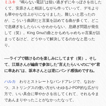
ミユキ
“鳴らない電話”は狙い過ぎずに今っぽさを出した
くて、安原さんと相談しながら作っていって、デモより
も華やかな仕上がりになりました。難しいと思ったの
が、こういう曲調だと言葉を詰めてる曲が多くて、どこ
で息継ぎをしたらいいかわからない、息継ぎ問題が発生
して（笑）。King Gnuの曲とかもめちゃめちゃ言葉が詰
まってるけど、どうやって解決してるのかなと思った
り。
──ライブで聴けるのを楽しみにしてます（笑）。そし
て、江畑さんが編曲で参加した“言えたらいいのに”や“君
に幸あれ”は、坂本さんとは逆にバンド感強めですね。
ハルカ
わりとストレートなバンドアレジで、なおか
つ、ストリングスの使い方がいわゆるJ-POP的な広がり
方で、いい具合に華やかさを出してくれて、それも今ま
であんまりやったことがなかったなって。