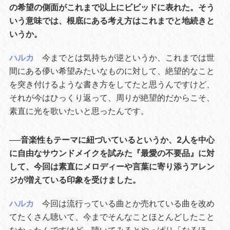
の希望の側面がこれまで以上にビビッドに表れた。そう
いう意味では、根底にある考え方はこれまでと地続きと
いうか。
ハルカ
今までとは気持ちが逆というか、これまでは世
間にある儚い希望みたいなものに対して、絶望的なこと
を突き付けるような書き方をしてたと思うんですけど、
それが今はひっくり返って、周りが絶望的だからこそ、
素直に光を歌いたいと思ったんです。
──音楽性もテーマに紐づいているというか、2人を中心
に自由なサウンドメイクを試みた『最愛の不要品』に対
して、今回は素直にメロディーや言葉に寄り添うアレン
ジが増えている印象を受けました。
ハルカ
今回は流行っている曲とか売れている曲を改め
てたくさん聴いて、今までそんなことほとんどしたこと