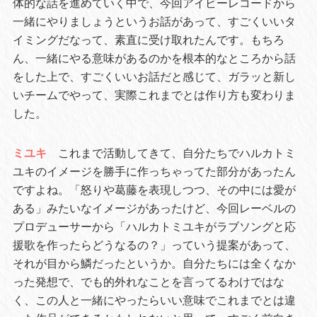
体的な話を進めていく中で、今回アイビーレコードから
一緒にやりましょうというお話があって、すごくいいタ
イミングだなって、素直に受け取れたんです。もちろ
ん、一緒にやる意味があるのかを根本的なところから話
をした上で、すごくいいお話だと感じて、ガラッと新し
いチームでやって、実際これまでとは作り方も変わりま
した。
ミユキ
これまで活動してきて、自分たちでハルカトミ
ユキのイメージを勝手に作っちゃってた部分があったん
ですよね。「怒りや葛藤を表現しつつ、その中には愛が
ある」みたいなイメージがあったけど、今回レーベルの
プロデューサーから「ハルカトミユキがラブソングと応
援歌を作ったらどうなるの？」っていう提案があって、
それが目から鱗だったというか。自分たちには全くなか
った発想で、でも的外れなことを言ってるわけではな
く、この人と一緒にやったらいい意味でこれまでとは違