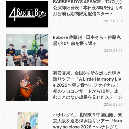
BARBEE BOYS 4PEACE、12/7(月)
公演詳細発表！本日夜8時8分より6
月公演も期間限定配信スタート
2026.08.08
kobore 佐藤赳・田中そら・伊藤克
起が10年前を振り返る
2026.08.07
有安杏果、全国6ヶ所を巡った弾き
語りツアー「A Little Harmony Liv
e 2026〜雫ノ音〜」ファイナル！
初のソロコンサートから10年、止
むことのない成長を見せたステージ
2026.08.07
ハナレグミ、北関東＆中国山陰、東
京大阪を巡る弾き語りツアー『fara
way so close 2026 〜ハナレグミ