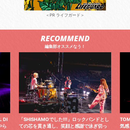
＜PR ライフガード＞
RECOMMEND
編集部オススメなう！
ドとし
TOMOO、３台の鍵盤で「6月から7月の空
筋肉
切っ
気感」を鮮やかに描いた、FC限定ライブを
の日