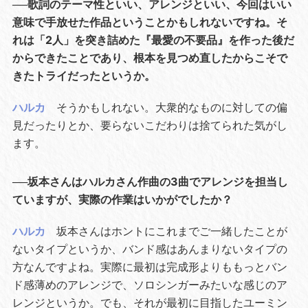
──歌詞のテーマ性といい、アレンジといい、今回はいい
意味で手放せた作品ということかもしれないですね。そ
れは「2人」を突き詰めた『最愛の不要品』を作った後だ
からできたことであり、根本を見つめ直したからこそで
きたトライだったというか。
ハルカ
そうかもしれない。大衆的なものに対しての偏
見だったりとか、要らないこだわりは捨てられた気がし
ます。
──坂本さんはハルカさん作曲の3曲でアレンジを担当し
ていますが、実際の作業はいかがでしたか？
ハルカ
坂本さんはホントにこれまでご一緒したことが
ないタイプというか、バンド感はあんまりないタイプの
方なんですよね。実際に最初は完成形よりももっとバン
ド感薄めのアレンジで、ソロシンガーみたいな感じのア
レンジというか。でも、それが最初に目指したユーミン