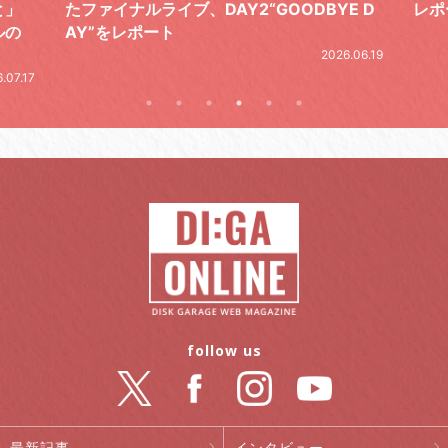
E D
レポート
とし
の拍
2026.07.17
.06.19
follow us
最新記事
インタビュー