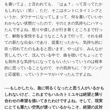
を書いてよ」と言われても、「はぁ？」って言ってたか
もしれない（笑）。ただ、そこはホントにタイミングと
いうか、ダウナーになってしまって、何を書いていいか
わからない状態だったので、そのときの気持ちにハマっ
たんですよね。怒りや虚しさが行き着くところまで行っ
て、解散を覚悟するようなところまで行って、それを経
ての新たな出会いであり、提案だったから、気持ち的に
吹っ切れてたのもあると思います。やっぱり、みんなが
苦しんでいて、沈んでいる中で、曲を聴いてちょっとで
も前向きな気持ちになってもらいたいっていうのは根本
的に思っていることなので、その気持ちに「ラブソング
と応援歌」っていうテーマがハマったんですよね。
──もしかしたら、急に明るくなったと思う人がいるかも
しれないけど、これまでもハルカトミユキは絶望と隣り
合わせの希望を描いてきたわけですよね。そして、現実
にとても重たい空気が漂っているからこそ、絶望の反対