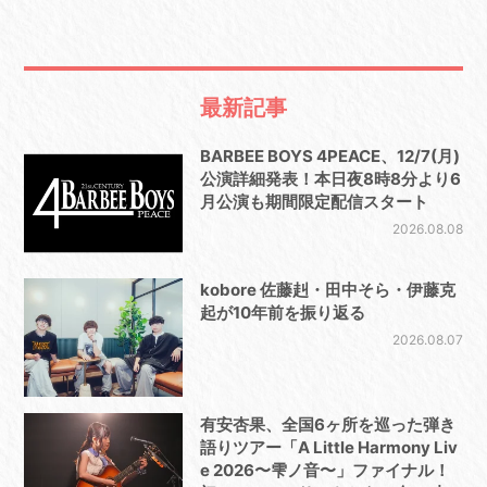
最新記事
BARBEE BOYS 4PEACE、12/7(月)
公演詳細発表！本日夜8時8分より6
月公演も期間限定配信スタート
2026.08.08
kobore 佐藤赳・田中そら・伊藤克
起が10年前を振り返る
2026.08.07
有安杏果、全国6ヶ所を巡った弾き
語りツアー「A Little Harmony Liv
e 2026〜雫ノ音〜」ファイナル！