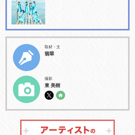
取材・文
翡翠
撮影
東 美樹