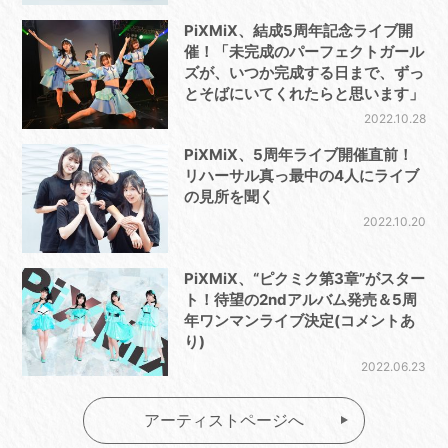
PiXMiX、結成5周年記念ライブ開
催！「未完成のパーフェクトガール
ズが、いつか完成する日まで、ずっ
とそばにいてくれたらと思います」
2022.10.28
PiXMiX、5周年ライブ開催直前！
リハーサル真っ最中の4人にライブ
の見所を聞く
2022.10.20
PiXMiX、“ピクミク第3章”がスター
ト！待望の2ndアルバム発売＆5周
年ワンマンライブ決定(コメントあ
り)
2022.06.23
アーティストページへ