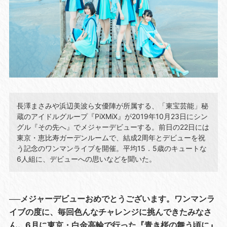
長澤まさみや浜辺美波ら女優陣が所属する、「東宝芸能」秘
蔵のアイドルグループ『PiXMiX』が2019年10月23日にシン
グル『その先へ』でメジャーデビューする。前日の22日には
東京・恵比寿ガーデンルームで、結成2周年とデビューを祝
う記念のワンマンライブを開催。平均15．5歳のキュートな
6人組に、デビューへの思いなどを聞いた。
──メジャーデビューおめでとうございます。ワンマンラ
イブの度に、毎回色んなチャレンジに挑んできたみなさ
ん。6月に東京・白金高輪で行った『青き桜の舞う頃に』