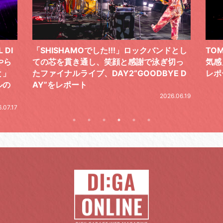
I
「SHISHAMOでした!!!」ロックバンドとし
TOM
ら
ての芯を貫き通し、笑顔と感謝で泳ぎ切っ
気感」
」
たファイナルライブ、DAY2“GOODBYE D
レポー
の
AY”をレポート
2026.06.19
.17