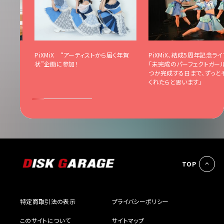
届く年賀
PiXMiX “アーティストから届く年賀
PiXMiX、結成5周年記念ラ
状”企画に参加！
「未完成のパーフェクトガー
つか完成する日まで、ずっと
くれたらと思います」
TOP
特定商取引法の表示
プライバシーポリシー
このサイトについて
サイトマップ