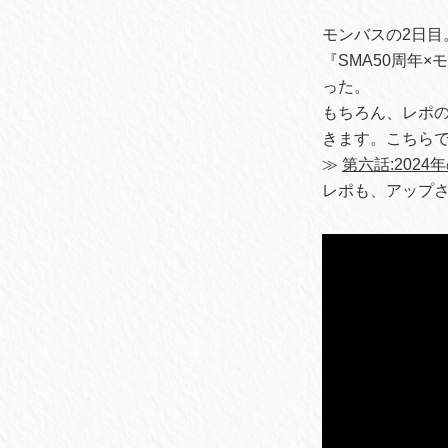
モンバスの2日目
『SMA50周年
った。
もちろん、レポ
きます。こちら
≫
第六話:2024年
レポも、アップ