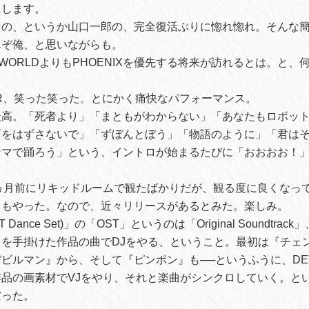
にします。
ンの、というか山口一郎の、完全復活ぶりに惚れ惚れ。そんな
んぞ俺、と思いながらも。
RWORLDよりもPHOENIXを優先する将来が訪れるとは。と、
AZOR、笑った笑った。とにかく痛快なパフォーマンス。
最高。「死者より」「まともがわからない」「あなたもロボッ
面をはずさないで」「ずぼんとぼう」「物語のように」「君は
マで踊ろう」という、イントロが始まるたびに「おおおお！」
、1ヵ月前にリキッドルームで観たばかりだが、観る度に良くなっ
曲もやった。なので、近々リリースがあるとみた。楽しみ。
Dance Set)」の「OST」というのは「Original Soundtra
を手掛けた作品の曲でDJをやる、ということ。最初は『チェ
ビルマン』から、そして『ピンポン』も──というふうに、DEVIC
品の画素材でVJをやり、それと楽曲がシンクロしていく。と
だった。