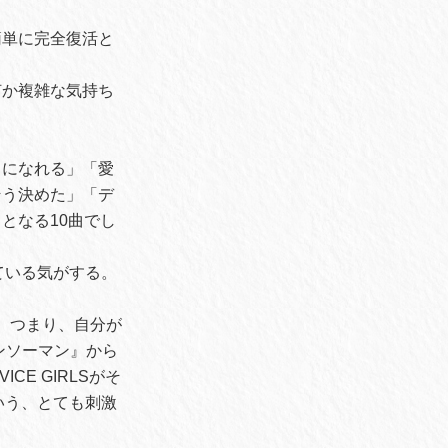
簡単に完全復活と
何か複雑な気持ち
トになれる」「愛
そう決めた」「デ
となる10曲でし
ている気がする。
ck」、つまり、自分が
ンソーマン』から
E GIRLSがそ
いう、とても刺激