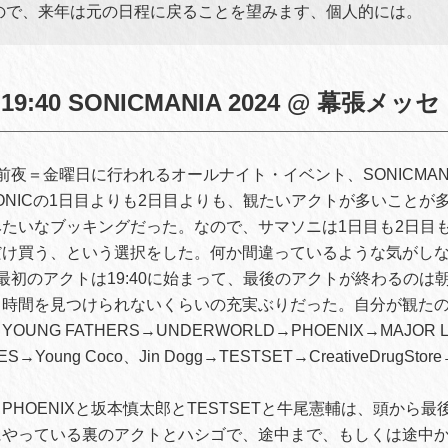
ので、来年は元の日程に戻ることを望みます、個人的には。
19:40 SONICMANIA 2024 @ 幕張メッセ
前夜＝金曜日に行われるオールナイト・イベント、SONICMAN
 SONICの1日目よりも2日目よりも、観たいアクトが多いこと
たいなブッキングだった。なので、サマソニは1日目も2日目
だけ買う、という選択をした。何か間違っているような気がし
最初のアクトは19:40に始まって、最後のアクトが終わるのは
る時間を見つけられないくらいの充実ぶりだった。自分が観た
UNG FATHERS→UNDERWORLD→PHOENIX→MAJOR
ES→Young Coco、Jin Dogg→TESTSET→CreativeDrugSt
PHOENIXと坂本慎太郎とTESTSETと牛尾憲輔は、頭から
にやっている裏のアクトとハシゴで、途中まで、もしくは途中