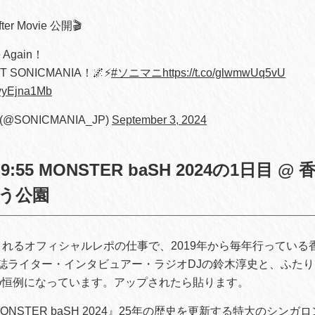
fter Movie 公開🎬
e Again！
 SONICMANIA！🌌⚡️
#ソニマニ
https://t.co/glwmwUq5vU
GwyEjna1Mb
 (@SONICMANIA_JP)
September 3, 2024
)9:55 MONSTER baSH 2024の1日目 
う公園
プされるオフィシャルレポの仕事で、2019年から毎年行ってい
誌ライター・インタビュアー・ラジオDJの鈴木淳史と、ふた
の恒例になっています。アップされたら貼ります。
ONSTER baSH 2024』25年の歴史を更新する特大のシンガ