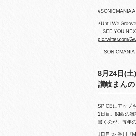
#SONICMANIA
A
⚡️Until We Groov
SEE YOU NEXT
pic.twitter.com/
— SONICMANIA
8月24日(土
讃岐まんの
SPICEにアッ
1日目。関西の雑
書くのが、毎年
1日目 ≫
香川『M