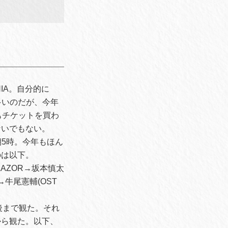
IA。自分的に
が多いのだが、今年
もチケットを買わ
ないでもない。
朝5時。今年もほん
のは以下。
 LAZOR→坂本慎太
ore→牛尾憲輔(OST
最後まで観た。それ
から観た。以下、