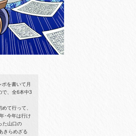
レポを書いて月
ので、全6本中3
に初めて行って、
3年･今年は行け
った山口の
い、あきらめざる