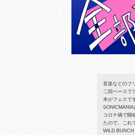
音楽などのフ
二回ペースでア
本がフェスで
SONICMAN
コロナ禍で開催
たので、これ
WILD BUN