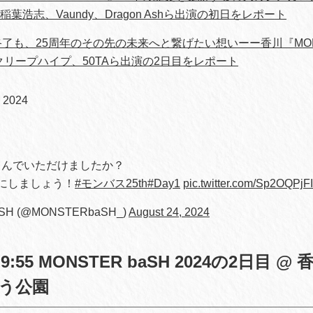
、稲葉浩志、Vaundy、Dragon Ashら出演の初日をレポート
了も、25周年のその先の未来へと繋げたい想いーー香川『MONS
、クリープハイプ、50TAら出演の2日目をレポート
 2024
しんでいただけましたか？
にしましょう！
#モンバス25th
#Day1
pic.twitter.com/Sp2OQPjF
SH (@MONSTERbaSH_)
August 24, 2024
)9:55 MONSTER baSH 2024の2日目 
う公園