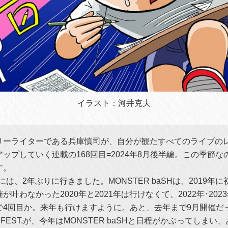
イラスト：河井克夫
リーライターである兵庫慎司が、自分が観たすべてのライブの
ップしていく連載の168回目=2024年8月後半編。この季節な
す。
IAには、2年ぶりに行きました。MONSTER baSHは、2019年
が叶わなかった2020年と2021年は行けなくて、2022年･202
で4回目か。来年も行けますように。あと、去年まで9月開催だ
CH FEST.が、今年はMONSTER baSHと日程がかぶってしま