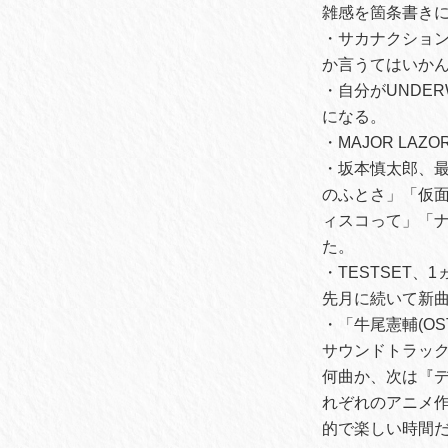
雑感を箇条書き
・サカナクショ
か言うてはいか
・自分がUNDE
になる。
・MAJOR L
・坂本慎太郎、
のふとさ」「仮
ィスコって」「ナ
た。
・TESTSET
先月に続いて新
・「牛尾憲輔(OST 
サウンドトラック
何曲か、次は『デ
れぞれのアニメ作
的で楽しい時間