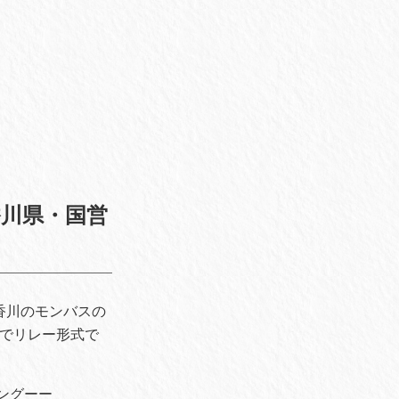
@ 香川県・国営
る香川のモンバスの
りでリレー形式で
ロングーー