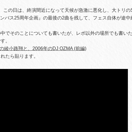
。この日は、終演間近になって天候が急激に悪化し、大トリのSau
×モンバス25周年企画』の最後の2曲を残して、フェス自体が途
の中でそのことについても書いたが、レポ以外の場所でも書い
です。
の綾小路翔と、2006年のDJ OZMA (前編)
されたら貼ります。