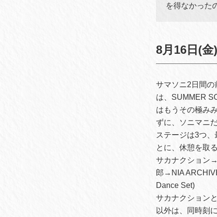
を得なかった
8月16日(金)
サマソニ2日間の
は、SUMMER
はもうその極みみ
ずに、ソニマニ
ステージは3つ、
とに、休憩を取
サカナクション→YO
郎→NIA ARCHIV
Dance Set)
サカナクションと
以外は、同時刻