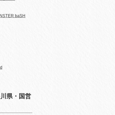
TER baSH
Id
@ 香川県・国営