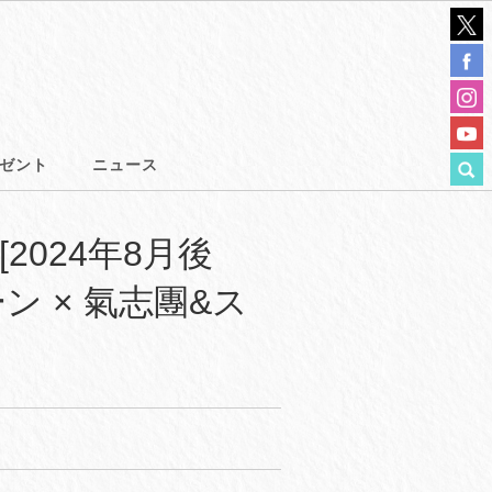
ゼント
ニュース
024年8月後
ーン × 氣志團&ス